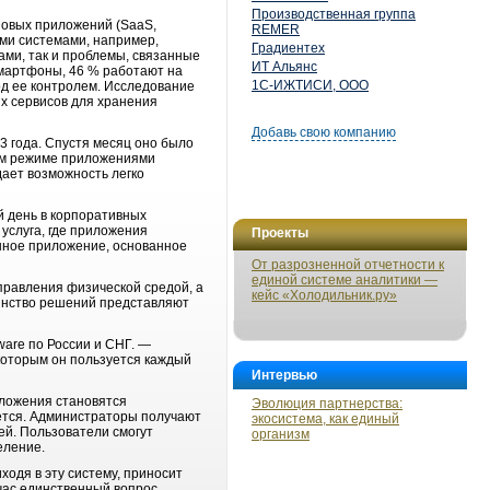
Производственная группа
новых приложений (SaaS,
REMER
ми системами, например,
Градиентех
ами, так и проблемы, связанные
ИТ Альянс
смартфоны, 46 % работают на
1С-ИЖТИСИ, ООО
од ее контролем. Исследование
х сервисов для хранения
Добавь свою компанию
 года. Спустя месяц оно было
дном режиме приложениями
дает возможность легко
й день в корпоративных
услуга, где приложения
Проекты
онное приложение, основанное
От разрозненной отчетности к
единой системе аналитики —
управления физической средой, а
кейс «Холодильник.ру»
шинство решений представляют
are по России и СНГ. —
которым он пользуется каждый
Интервью
иложения становятся
Эволюция партнерства:
уется. Администраторы получают
экосистема, как единый
ей. Пользователи смогут
организм
еление.
ходя в эту систему, приносит
час единственный вопрос,