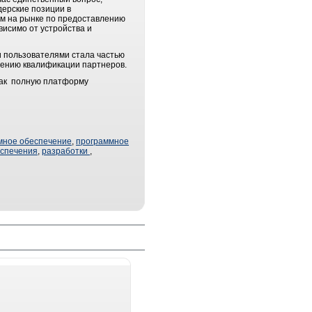
дерские позиции в
ом на рынке по предоставлению
исимо от устройства и
и пользователями стала частью
шению квалификации партнеров.
 как полную платформу
мное обеспечение
,
программное
еспечения
,
разработки
,