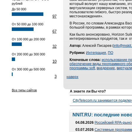
рублей
который волнует нашу компанию, это
виртуализации серверных систем, т
До 50 000
пользователю гибкого, быстро реаг
97
местонахождения».
В России, по словам Александра Вас
От 50 000 до 100 000
большой программы, в рамках котор
67
Как было анонсировано, Horizon Sui
интегрированных продуктов, так и о
От 100 000 до 200 000
Автор:
Алексей Писарев (
info@mskit.
32
Рубрики:
Интеграция
,
ПО
От 200 000 до 300 000
Ключевые слова:
использование п
10
обеспечение виды программного об
программы soft
,
внедрение
,
виртуал
От 300 000 до 500 000
3
наверх
Все типы сайтов
А знаете ли Вы что?
CityTelecom.ru занимается подклю
NNIT.RU: последние нов
04.08.2026
Российский RPA-рынок
03.07.2026
Системные программи