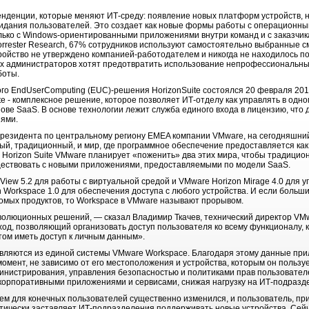
нденции, которые меняют ИТ-среду: появление новых платформ устройств, 
идания пользователей. Это создает как новые формы работы с операционны
лько с Windows-ориентированными приложениями внутри команд и с заказчик
Forrester Research, 67% сотрудников используют самостоятельно выбранные 
тройство не утверждено компанией-работодателем и никогда не находилось п
х администраторов хотят предотвратить использование непрофессиональны
боты.
о EndUserComputing (EUC)-решения HorizonSuite состоялся 20 февраля 2013
ite - комплексное решение, которое позволяет ИТ-отделу как управлять в о
ове SaaS. В основе технологии лежит служба единого входа в лицензию, что 
ями.
президента по центральному региону EMEA компании VMware, на сегодняшни
ый, традиционный, и мир, где программное обеспечение предоставляется как 
м Horizon Suite VMware планирует «поженить» два этих мира, чтобы традици
ществовать с новыми приложениями, предоставляемыми по модели SaaS.
nView 5.2 для работы с виртуальной средой и VMware Horizon Mirage 4.0 для 
n Workspace 1.0 для обеспечения доступа с любого устройства. И если боль
омых продуктов, то Workspace в VMware называют прорывом.
волюционных решений, — сказал Владимир Ткачев, технический директор VMw
ход, позволяющий организовать доступ пользователя ко всему функционалу, 
этом иметь доступ к личным данным».
равляются из единой системы VMware Workspace. Благодаря этому данные пр
омент, не зависимо от его местоположения и устройства, которым он польз
инистрирования, управления безопасностью и политиками прав пользовател
корпоративными приложениями и сервисами, снижая нагрузку на ИТ-подразд
ем для конечных пользователей существенно изменился, и пользователь, при
ктически заставляет ИТ-подразделения поддерживать новые устройства. Сей