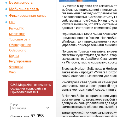
Безопасность
В VMware выделяют три ключевых те
Мобильная связь
мобильные приложения) и новые ож
связанными с отходом от работы то
Фиксированная связь
с безопасностью. Согласно отчету 
собственных ноутбуках. Ни одно ус
ПО
VMware выявило, что 83% системны
данных в Интернет и совместной ра
Рынок ПК
Маркетинг
Официальный глобальный лонч новог
представлено и в России. HorizonSu
Торговые сети
Windows, так и приложениями на осн
Оборудование
управлять приобретенными лицензи
Outsourcing
По словам Томаса Кулевайна, вице-
системах существуют два мира: стар
Кадры
скачиваются из AppStore. С запуско
Регулирование
на Windows, могло нормально сосу
Финансы
В состав Horizon Suite вошли Horizo
Web
также новый продукт VMware Horizo
собой обновленные версии уже знак
«Workspace стал одним из самых ре
CMS Magazine: стоимость
Фактически, это инновационный под
создания корп. сайта в
день в корпоративной среде, и при 
Приволжском ФО
В Horizon Suite все приложения уп
доступными пользователю в любой м
единую консоль управления для адм
Город:
самостоятельно обеспечивать себя 
Томас Кулевайн заявил: «Рынок сист
57 958
Средняя цена:
свои мобильные устройства, что фа