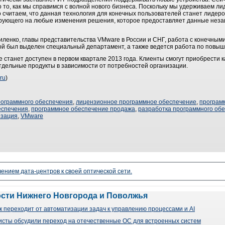
 то, как мы справимся с волной нового бизнеса. Поскольку мы удерживаем ли
о считаем, что данная технология для конечных пользователей станет лидер
ирующего на любые изменения решения, которое предоставляет данные незав
иленко, главы представительства VMware в России и СНГ, работа с конечным
ой был выделен специальный департамент, а также ведется работа по повы
te станет доступен в первом квартале 2013 года. Клиенты смогут приобрести
тдельные продукты в зависимости от потребностей организации.
ru
)
рограммного обеспечения
,
лицензионное программное обеспечение
,
програм
еспечения
,
программное обеспечение продажа
,
разработка программного об
изация
,
VMware
чением дата-центров к своей оптической сети.
ости Нижнего Новгорода и Поволжья
 переходит от автоматизации задач к управлению процессами и AI
сты обсудили переход на отечественные ОС для встроенных систем