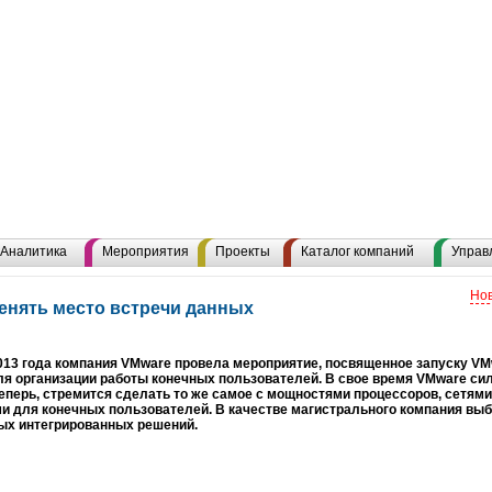
Аналитика
Мероприятия
Проекты
Каталог компаний
Управ
Нов
енять место встречи данных
013 года компания VMware провела мероприятие, посвященное запуску VMw
я организации работы конечных пользователей. В свое время VMware си
теперь, стремится сделать то же самое с мощностями процессоров, сетям
и для конечных пользователей. В качестве магистрального компания выб
ых интегрированных решений.