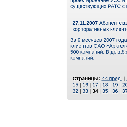
проектирование УСС и 
существующих РАТС с 
27.11.2007
Абонентская
корпоративных клиент
За 9 месяцев 2007 год
клиентов ОАО «Арктел»
500 компаний. В декабр
компаний.
Страницы:
<< пред.
|
15
|
16
|
17
|
18
|
19
|
2
32
|
33
|
34
|
35
|
36
|
3