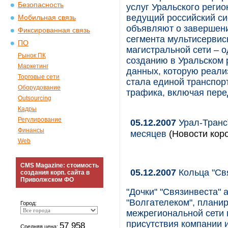
Безопасность
услуг Уральского регио
ведущий российский си
Мобильная связь
объявляют о завершени
Фиксированная связь
сегмента мультисервис
ПО
магистральной сети – 
Рынок ПК
созданию в Уральском 
Маркетинг
данных, которую реали
Торговые сети
стала единой транспор
Оборудование
трафика, включая пере
Outsourcing
Кадры
Регулирование
05.12.2007
Урал-Транс
Финансы
месяцев
(Новости коро
Web
CMS Magazine: стоимость
05.12.2007
Кольца "Св
создания корп. сайта в
Приволжском ФО
"Дочки" "Связинвеста"
"Волгателеком", планир
Город:
межрегиональной сети 
присутствия компании и
57 958
Средняя цена: