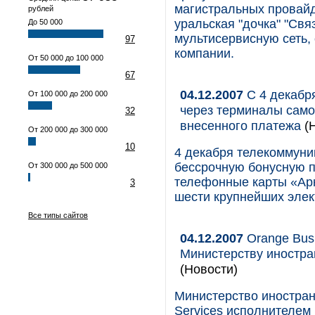
магистральных провайд
рублей
уральская "дочка" "Свя
До 50 000
мультисервисную сеть,
97
компании.
От 50 000 до 100 000
67
04.12.2007
С 4 декабр
От 100 000 до 200 000
через терминалы само
32
внесенного платежа
(Н
От 200 000 до 300 000
10
4 декабря телекоммуни
бессрочную бонусную 
От 300 000 до 500 000
телефонные карты «Ар
3
шести крупнейших элек
Все типы сайтов
04.12.2007
Orange Busi
Министерству иностра
(Новости)
Министерство иностра
Services исполнителем