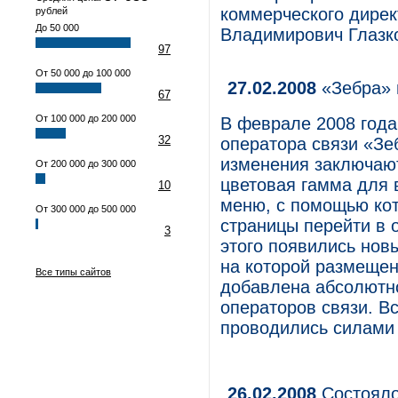
коммерческого дирек
рублей
До 50 000
Владимирович Глазк
97
От 50 000 до 100 000
27.02.2008
«Зебра» 
67
От 100 000 до 200 000
В феврале 2008 года
32
оператора связи «Зе
изменения заключаю
От 200 000 до 300 000
цветовая гамма для 
10
меню, с помощью кот
От 300 000 до 500 000
страницы перейти в
3
этого появились нов
на которой размеще
Все типы сайтов
добавлена абсолютн
операторов связи. В
проводились силами
26.02.2008
Состояло