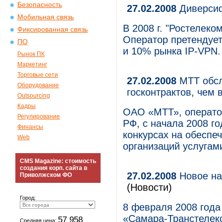
Безопасность
27.02.2008
Диверсиф
Мобильная связь
В 2008 г. "Ростелеко
Фиксированная связь
Оператор претендует
ПО
и 10% рынка IP-VPN.
Рынок ПК
Маркетинг
Торговые сети
27.02.2008
МТТ обсл
Оборудование
госконтрактов, чем 
Outsourcing
Кадры
ОАО «МТТ», операто
Регулирование
РФ, с начала 2008 г
Финансы
конкурсах на обеспе
Web
организаций услугам
CMS Magazine: стоимость
создания корп. сайта в
27.02.2008
Новое на
Приволжском ФО
(Новости)
Город:
8 февраля 2008 года
«Самара-Транстелек
57 958
Средняя цена: