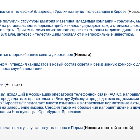
ался в телеэфир/ Владелец «Уралхима» купил телестанцию в Кирове
(Новос
ве получили структуры Дмитрия Мазепина, владельца компании «Уралхим», 
A на региональном телерынке приблизилось к двум десяткам, а стоимость ло
 эксперты. Причем помимо ажиотажного спроса со стороны медиахолдингов, в
ло $70 млн, интерес к телестанциям проявляют и непрофильные инвесторы.
ится к переизбранию совета директоров
(Новости)
ком» утвердил кандидатов в новый состав совета и ревизионную комиссию дл
 пресс-службы компании.
ки
(Новости)
язь", входящий в Ассоциацию операторов телефонной связи (АОТС), направи
 председателю правительства Виктору Зубкову и председателю подкомиссии
ах "Агросвязь" предлагает внести изменения в отраслевые нормативные акты
 на завершение вызова. Сегодня такие же обращения направят другие и дру
мпании Новокузнецка, Оренбурга и Ярославля.
ижает плату за установку телефона в Перми
(Новости короткой строкой)