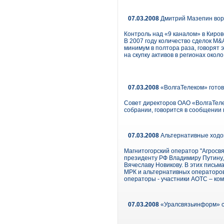
07.03.2008
Дмитрий Мазепин ворв
Контроль над «9 каналом» в Киро
В 2007 году количество сделок M&
минимум в полтора раза, говорят
на скупку активов в регионах око
07.03.2008
«ВолгаТелеком» готов
Совет директоров ОАО «ВолгаТеле
собрании, говорится в сообщении
07.03.2008
Альтернативные ходо
Магнитогорский оператор "Агросв
президенту РФ Владимиру Путину,
Вячеславу Новикову. В этих письм
МРК и альтернативных операторов
операторы - участники АОТС – ко
07.03.2008
«Уралсвязьинформ» сн