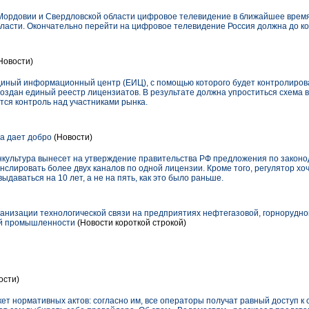
Мордовии и Свердловской области цифровое телевидение в ближайшее время
ласти. Окончательно перейти на цифровое телевидение Россия должна до кон
Новости)
диный информационный центр (ЕИЦ), с помощью которого будет контролирова
оздан единый реестр лицензиатов. В результате должна упроститься схема 
ится контроль над участниками рынка.
а дает добро
(Новости)
культура вынесет на утверждение правительства РФ предложения по закон
слировать более двух каналов по одной лицензии. Кроме того, регулятор хо
ыдаваться на 10 лет, а не на пять, как это было раньше.
анизации технологической связи на предприятиях нефтегазовой, горнорудн
лей промышленности
(Новости короткой строкой)
ости)
 нормативных актов: согласно им, все операторы получат равный доступ к с