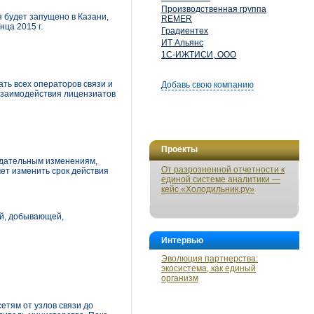
Производственная группа
 будет запущено в Казани,
REMER
ца 2015 г.
Градиентех
ИТ Альянс
1С-ИЖТИСИ, ООО
ть всех операторов связи и
Добавь свою компанию
взаимодействия лицензиатов
Проекты
одательным изменениям,
От разрозненной отчетности к
чет изменить срок действия
единой системе аналитики —
кейс «Холодильник.ру»
ой, добывающей,
Интервью
Эволюция партнерства:
экосистема, как единый
организм
етям от узлов связи до