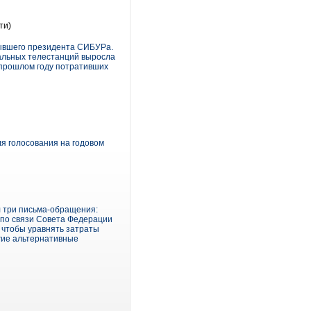
ти)
бывшего президента СИБУРа.
кальных телестанций выросла
 прошлом году потративших
я голосования на годовом
л три письма-обращения:
 по связи Совета Федерации
, чтобы уравнять затраты
гие альтернативные