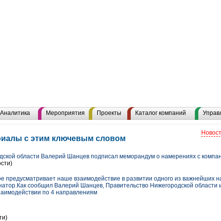
Аналитика
Мероприятия
Проекты
Каталог компаний
Управ
Новост
риалы с этим ключевым словом
ской области Валерий Шанцев подписал меморандум о намерениях с компан
сти)
ое предусматривает наше взаимодействие в развитии одного из важнейших н
рнатор.Как сообщил Валерий Шанцев, Правительство Нижегородской области 
взаимодействии по 4 направлениям
ти)