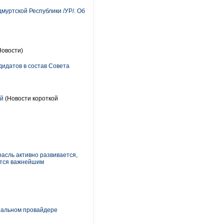
муртской Республики /УР/. Об
Новости)
дидатов в состав Совета
ей
(Новости короткой
расль активно развивается,
ется важнейшим
ральном провайдере