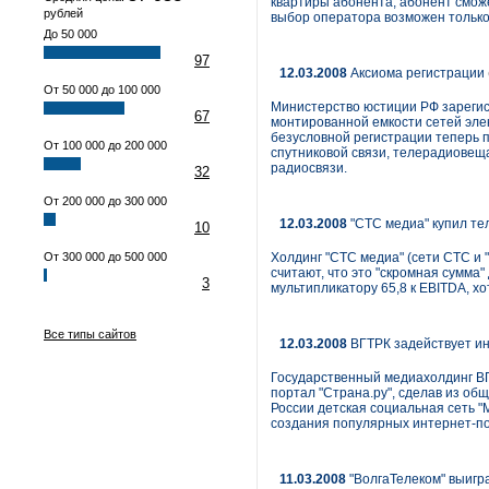
квартиры абонента, абонент смож
рублей
выбор оператора возможен только 
До 50 000
97
12.03.2008
Аксиома регистрации
От 50 000 до 100 000
Министерство юстиции РФ зарегис
67
монтированной емкости сетей элек
безусловной регистрации теперь 
От 100 000 до 200 000
спутниковой связи, телерадиовеща
радиосвязи.
32
От 200 000 до 300 000
12.03.2008
"СТС медиа" купил те
10
От 300 000 до 500 000
Холдинг "СТС медиа" (сети СТС и 
считают, что это "скромная сумма
3
мультипликатору 65,8 к EBITDA, хо
Все типы сайтов
12.03.2008
ВГТРК задействует ин
Государственный медиахолдинг ВГ
портал "Страна.ру", сделав из об
России детская социальная сеть "
создания популярных интернет-п
11.03.2008
"ВолгаТелеком" выигра