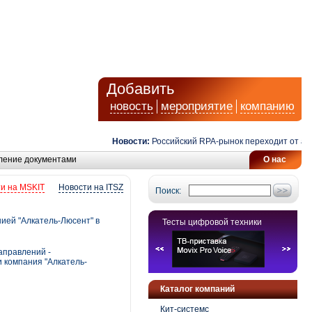
Добавить
новость
мероприятие
компанию
Новости:
Российский RPA-рынок переходит от автома
ление документами
О нас
и на MSKIT
Новости на ITSZ
Поиск:
ией "Алкатель-Люсент" в
Тесты цифровой техники
аправлений -
и компания "Алкатель-
Каталог компаний
Кит-системс