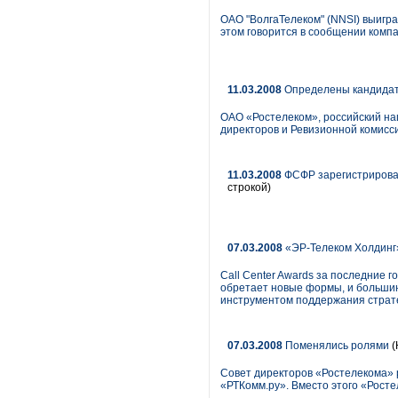
ОАО "ВолгаТелеком" (NNSI) выигра
этом говорится в сообщении компа
11.03.2008
Определены кандидаты
ОАО «Ростелеком», российский на
директоров и Ревизионной комисс
11.03.2008
ФСФР зарегистрирова
строкой)
07.03.2008
«ЭР-Телеком Холдинг»
Call Center Awards за последние 
обретает новые формы, и большин
инструментом поддержания страте
07.03.2008
Поменялись ролями
(
Совет директоров «Ростелекома» 
«РТКомм.ру». Вместо этого «Рост