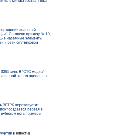
витель министерства. Пока
тверждении значений
ции". Согласно приказу № 19,
еющие наземные элементы
зи и сети спутниковой
 $395 млн. В "СТС медиа"
вышенной: канал оценен по
дь ВГТРК перезапустит
гон" создается первая в
за рубежом есть примеры
дмуртии
(Новости)