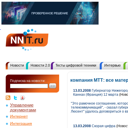
Новости
Новости 2.0
Тесты цифровой техники
Интервью
компания МТТ: все мате
Подписка на новости:
13.03.2008
Губернатор Нижегород
Каннах (Франция) 12 марта
(Ново
"Это рамочное соглашение, котор
Управление
телекоммуникаций", - сказал губе
документами
Люсент" удалось договориться о 
Интернет
Интеграция
13.03.2008
Скорая цифра
(Новос