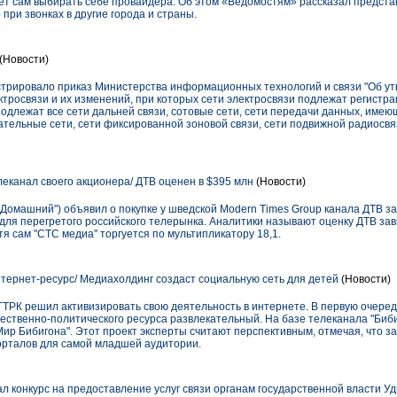
ет сам выбирать себе провайдера. Об этом «Ведомостям» рассказал предста
при звонках в другие города и страны.
(Новости)
трировало приказ Министерства информационных технологий и связи "Об у
тросвязи и их изменений, при которых сети электросвязи подлежат регистра
подлежат все сети дальней связи, сотовые сети, сети передачи данных, им
тельные сети, сети фиксированной зоновой связи, сети подвижной радиосвя
леканал своего акционера/ ДТВ оценен в $395 млн
(Новости)
"Домашний") объявил о покупке у шведской Modern Times Group канала ДТВ за
" для перегретого российского телерынка. Аналитики называют оценку ДТВ за
тя сам "СТС медиа" торгуется по мультипликатору 18,1.
тернет-ресурс/ Медиахолдинг создаст социальную сеть для детей
(Новости)
ТРК решил активизировать свою деятельность в интернете. В первую очере
щественно-политического ресурса развлекательный. На базе телеканала "Биби
Мир Бибигона". Этот проект эксперты считают перспективным, отмечая, что 
орталов для самой младшей аудитории.
л конкурс на предоставление услуг связи органам государственной власти У