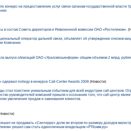
ло конкурс на предоставление услуг связи органам государственной власти Уд
нии.
 в состав Совета директоров и Ревизионной комиссии ОАО «Ростелеком».
(
циональный оператор дальней связи, объявляет об утверждении списков кан
ии Компании.
ла выпуск облигаций ОАО «Уралсвязьинформ» общим объемом 2 млрд. рубл
 одержал победу в конкурсе Call-Сenter Awards 2008
(Новости)
годы стал поистине уникальным событием для всей индустрии call-центров. От
ство руководителей компаний пришли к осознанию того, что call-центр явля
гии увеличения продаж и завоевания клиентов.
Новости)
решил не продавать «Синтерре» долю во втором по размеру доходов магист
елеком» решил сам стать единоличным владельцем «РТКомм.ру»