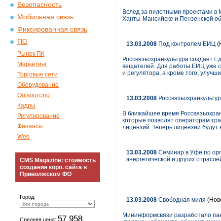
Безопасность
Вслед за пилотными проектами в 
Мобильная связь
Ханты-Мансийске и Пензенской об
Фиксированная связь
ПО
13.03.2008
Под контролем ЕИЦ
(
Рынок ПК
Россвязьохранкультура создает Е
Маркетинг
вещателей. Для работы ЕИЦ уже с
и регулятора, а кроме того, улучш
Торговые сети
Оборудование
Outsourcing
13.03.2008
Россвязьохранкультур
Кадры
В ближайшее время Россвязьохран
Регулирование
которые позволят операторам тран
Финансы
лицензий. Теперь лицензии будут в
Web
13.03.2008
Семинар в Уфе по орг
энергетической и других отрас
CMS Magazine: стоимость
создания корп. сайта в
Приволжском ФО
Город:
13.03.2008
Свободная миля
(Нов
Мининформсвязи разработало пакет
57 958
Средняя цена: