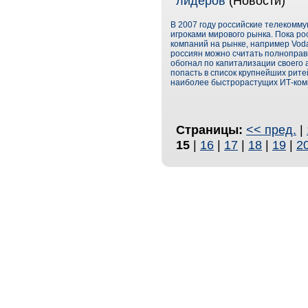
лидеров
(Новости)
В 2007 году российские телекомм
игроками мирового рынка. Пока ро
компаний на рынке, например Voda
россиян можно считать полноправ
обогнал по капитализации своего 
попасть в список крупнейших ритей
наиболее быстрорастущих ИТ-ком
Страницы:
<< пред.
|
15
|
16
|
17
|
18
|
19
|
2