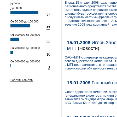
Вчера, 15 января 2008 года, нац
рублей
регионального представительства 
До 50 000
выполнять задачи по работе с ме
филиал будет осуществлять опера
97
обслуживать местный фрагмент ф
представительства назначена Аль
От 50 000 до 100 000
течение 2008 года компанией так
67
От 100 000 до 200 000
32
15.01.2008
Игорь Забол
МТТ
(Новости)
От 200 000 до 300 000
10
ОАО «МТТ», оператор междугородн
совета директоров компании от 11
От 300 000 до 500 000
в МТТ пост заместителя генеральн
3
исполняющим обязанности генера
Все типы сайтов
15.01.2008
Главный п
Совет директоров компании "Межр
генерального директора, принял р
заместитель гендиректора Игорь 
ЗАО "Гамма Капитал", до сих пор 