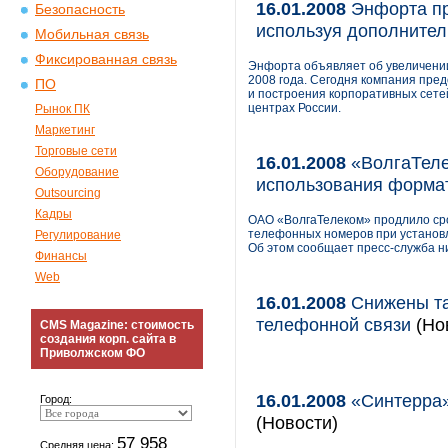
16.01.2008
Энфорта пр
Безопасность
используя дополнител
Мобильная связь
Фиксированная связь
Энфорта объявляет об увеличении 
2008 года. Сегодня компания пред
ПО
и построения корпоративных сете
центрах России.
Рынок ПК
Маркетинг
Торговые сети
16.01.2008
«ВолгаТеле
Оборудование
использования форма
Outsourcing
Кадры
ОАО «ВолгаТелеком» продлило сро
телефонных номеров при установл
Регулирование
Об этом сообщает пресс-служба н
Финансы
Web
16.01.2008
Снижены та
телефонной связи
(Нов
CMS Magazine: стоимость
создания корп. сайта в
Приволжском ФО
16.01.2008
«Синтерра»
Город:
(Новости)
57 958
Средняя цена: