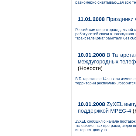
равномерно охватывающая всю те
11.01.2008
Праздники 
Российским операторам дальней св
работу сетей связи в новогоднюю 
"ТрансТелеКома" работали без сбо
10.01.2008
В Татарстан
междугородных телеф
(Новости)
В Татарстане с 14 января изменя
территории республики, говоритс
10.01.2008
ZyXEL выпу
поддержкой MPEG-4
(
ZyXEL сообщил о начале поставок
телевизионных программ, видео по
интернет-доступа.