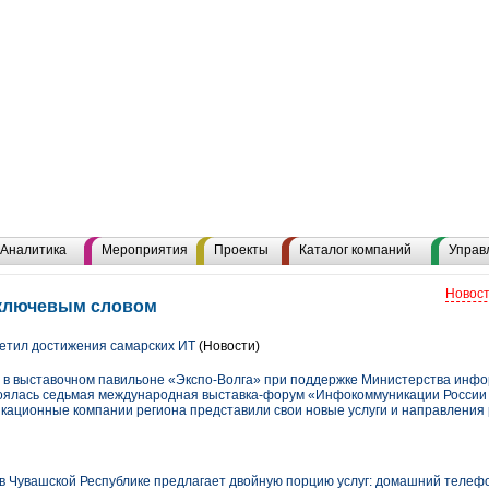
Аналитика
Мероприятия
Проекты
Каталог компаний
Управ
Новост
м ключевым словом
етил достижения самарских ИТ
(Новости)
ре в выставочном павильоне «Экспо-Волга» при поддержке Министерства инф
оялась седьмая международная выставка-форум «Инфокоммуникации России 
кационные компании региона представили свои новые услуги и направления 
 Чувашской Республике предлагает двойную порцию услуг: домашний телеф