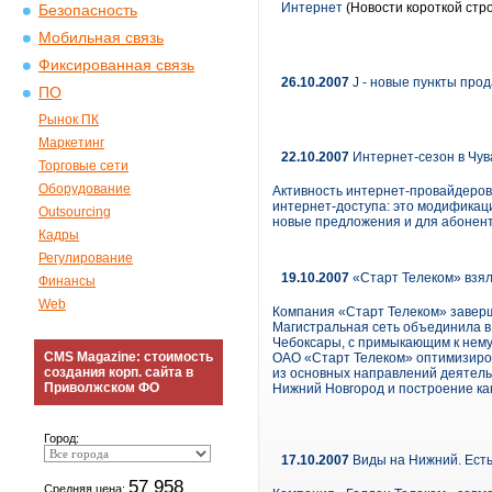
Интернет
(Новости короткой стр
Безопасность
Мобильная связь
Фиксированная связь
26.10.2007
J - новые пункты про
ПО
Рынок ПК
Маркетинг
22.10.2007
Интернет-сезон в Чу
Торговые сети
Оборудование
Активность интернет-провайдеров
интернет-доступа: это модификац
Outsourcing
новые предложения и для абонент
Кадры
Регулирование
19.10.2007
«Старт Телеком» взял
Финансы
Web
Компания «Старт Телеком» заверш
Магистральная сеть объединила в 
Чебоксары, с примыкающим к нему
CMS Magazine: стоимость
ОАО «Старт Телеком» оптимизиров
создания корп. сайта в
из основных направлений деятельн
Приволжском ФО
Нижний Новгород и построение ка
Город:
17.10.2007
Виды на Нижний. Есть
57 958
Средняя цена: