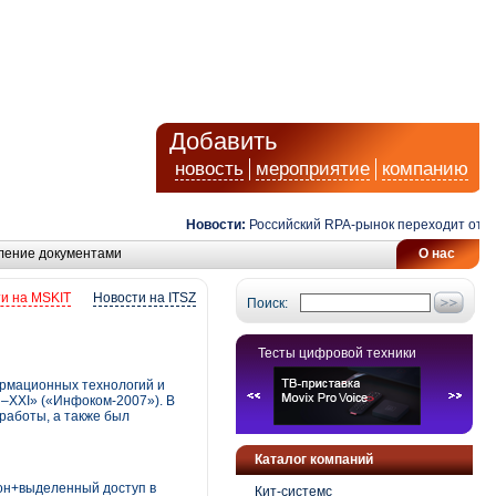
Добавить
новость
мероприятие
компанию
Новости:
Российский RPA-рынок переходит от авт
ление документами
О нас
и на MSKIT
Новости на ITSZ
Поиск:
Тесты цифровой техники
ормационных технологий и
–XXI» («Инфоком-2007»). В
работы, а также был
Каталог компаний
он+выделенный доступ в
Кит-системс