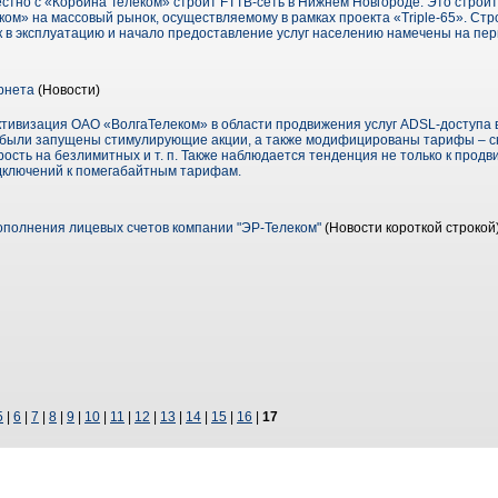
стно с «Корбина Телеком» строит FTTB-сеть в Нижнем Новгороде. Это строит
ком» на массовый рынок, осуществляемому в рамках проекта «Triple-65». Ст
ск в эксплуатацию и начало предоставление услуг населению намечены на пер
рнета
(Новости)
ктивизация ОАО «ВолгаТелеком» в области продвижения услуг ADSL-доступа 
х были запущены стимулирующие акции, а также модифицированы тарифы – с
ость на безлимитных и т. п. Также наблюдается тенденция не только к про
дключений к помегабайтным тарифам.
пополнения лицевых счетов компании "ЭР-Телеком"
(Новости короткой строкой
5
|
6
|
7
|
8
|
9
|
10
|
11
|
12
|
13
|
14
|
15
|
16
|
17