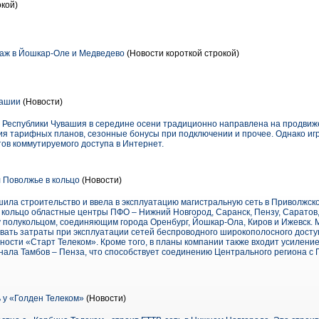
окой)
даж в Йошкар-Оле и Медведево
(Новости короткой строкой)
вашии
(Новости)
 Республики Чувашия в середине осени традиционно направлена на продвиж
ия тарифных планов, сезонные бонусы при подключении и прочее. Однако иг
ов коммутируемого доступа в Интернет.
 Поволжье в кольцо
(Новости)
ила строительство и ввела в эксплуатацию магистральную сеть в Приволжск
кольцо областные центры ПФО – Нижний Новгород, Саранск, Пензу, Саратов, 
 полукольцом, соединяющим города Оренбург, Йошкар-Ола, Киров и Ижевск. 
ать затраты при эксплуатации сетей беспроводного широкополосного доступ
ости «Старт Телеком». Кроме того, в планы компании также входит усилени
нала Тамбов – Пенза, что способствует соединению Центрального региона с
 у «Голден Телеком»
(Новости)