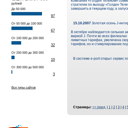
Компания «Голден Телеком» совме
рублей
стратегии по выходу «Голден Теле
завершить в текущем году, а запу
До 50 000
97
15.10.2007
Золотая осень J-инте
От 50 000 до 100 000
67
В октябре наблюдается сильная а
маркой J. Почти во всех филиала
От 100 000 до 200 000
лимитных тарифах, увеличена скор
тарифов, но и стимулирование по
32
От 200 000 до 300 000
В системе e-port открыт сервис 
10
От 300 000 до 500 000
3
Все типы сайтов
Страницы:
<< пред.
|
1
|
2
|
3
|
4
|