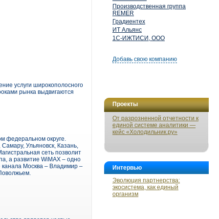
Производственная группа
REMER
Градиентех
ИТ Альянс
1С-ИЖТИСИ, ООО
Добавь свою компанию
ение услуги широкополосного
роками рынка выдвигаются
Проекты
От разрозненной отчетности к
единой системе аналитики —
кейс «Холодильник.ру»
ом федеральном округе.
Самару, Ульяновск, Казань,
Магистральная сеть позволит
а, а развитие WiMAX – одно
е канала Москва – Владимир –
Интервью
 Поволжьем.
Эволюция партнерства:
экосистема, как единый
организм