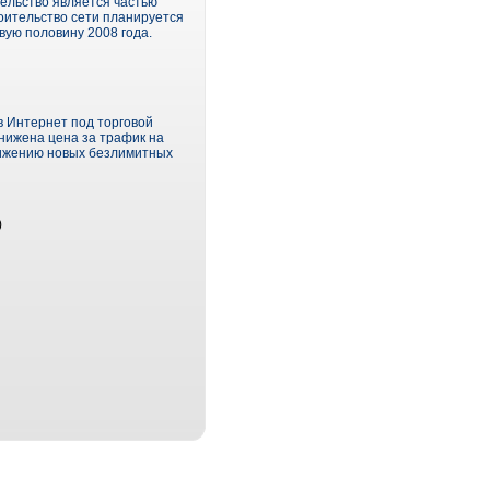
ельство является частью
роительство сети планируется
вую половину 2008 года.
в Интернет под торговой
нижена цена за трафик на
движению новых безлимитных
)