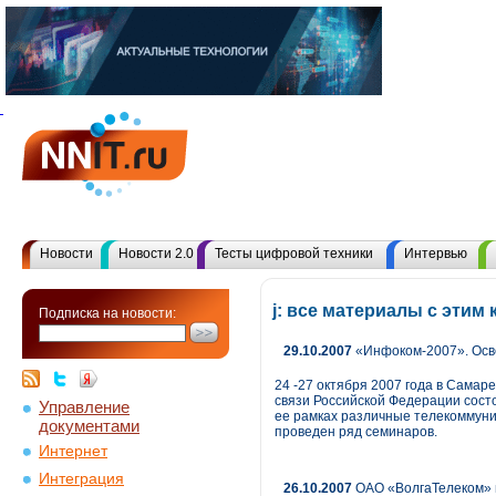
Новости
Новости 2.0
Тесты цифровой техники
Интервью
j: все материалы с эти
Подписка на новости:
29.10.2007
«Инфоком-2007». Осв
24 -27 октября 2007 года в Сама
связи Российской Федерации сост
Управление
ее рамках различные телекоммуни
документами
проведен ряд семинаров.
Интернет
Интеграция
26.10.2007
ОАО «ВолгаТелеком» в