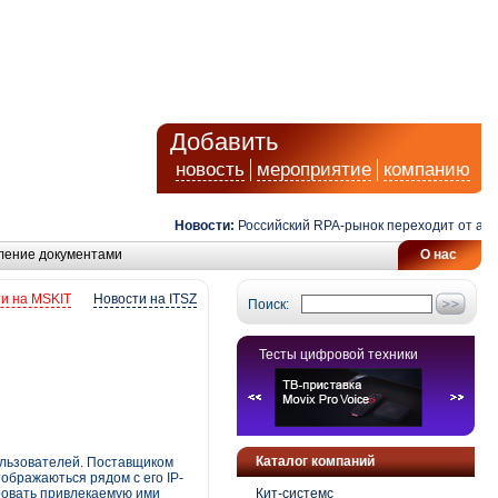
Добавить
новость
мероприятие
компанию
Новости:
Российский RPA-рынок переходит от автомат
ление документами
О нас
и на MSKIT
Новости на ITSZ
Поиск:
Тесты цифровой техники
Каталог компаний
ользователей. Поставщиком
ображаються рядом с его IP-
ровать привлекаемую ими
Кит-системс