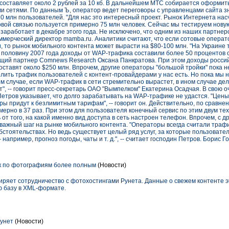
составляет около 2 рублей за 10 кб. В дальнейшем МТС собирается оформит
 сетями. По данным Ъ, оператор ведет переговоры с управленцами сайта зн
0 млн пользователей. "Для нас это интересный проект. Рынок Интернета нас
товой связью пользуется примерно 75 млн человек. Сейчас мы тестируем нов
заработает в декабре этого года. Не исключено, что одним из наших партнер
коммерческий директор mamba.ru. Аналитики считают, что если сотовые опера
 то рынок мобильного контента может вырасти на $80-100 млн. "На Украине 
 половину 2007 года доходы от WAP-трафика составили более 50 процентов о
яющий партнер Comnews Research Оксана Панкратова. При этом доходы россий
составят около $250 млн. Впрочем, другие операторы "большой тройки" пока 
лить трафик пользователей с контент-провайдерами у нас есть. Но пока мы н
м случае, если WAP-трафик в сети стремительно вырастет, в ином случае дел
", -- говорит пресс-секретарь ОАО "Вымпелком" Екатерина Осадчая. В свою 
Петров указывает, что долго зарабатывать на WAP-трафике не удастся. "Цены 
оры придут к безлимитным тарифам", -- говорит он. Действительно, по сравн
ерно в 37 раз. При этом для пользователя конечный сервис по этим двум те
от того, на какой именно вид доступа в сеть настроен телефон. Впрочем, с д
важный шаг на рынке мобильного контента. "Операторы всегда считали трафи
бстоятельствах. Но ведь существует целый ряд услуг, за которые пользовател
например, прогноз погоды, чаты и т. д.", -- считает господин Петров. Борис Г
к по фотографиям более полным
(Новости)
ряет сотрудничество с фотохостингами Рунета. Данные о свежем контенте э
ю базу в XML-формате.
Рунет
(Новости)