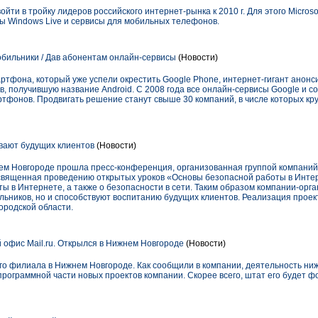
ойти в тройку лидеров российского интернет-рынка к 2010 г. Для этого Micros
сы Windows Live и сервисы для мобильных телефонов.
обильники / Дав абонентам онлайн-сервисы
(Новости)
ртфона, который уже успели окрестить Google Phone, интернет-гигант анон
 получившую название Android. С 2008 года все онлайн-сервисы Google и с
ртфонов. Продвигать решение станут свыше 30 компаний, в числе которых кр
вают будущих клиентов
(Новости)
нем Новгороде прошла пресс-конференция, организованная группой компаний
вященная проведению открытых уроков «Основы безопасной работы в Интерн
ты в Интернете, а также о безопасности в сети. Таким образом компании-орг
льников, но и способствуют воспитанию будущих клиентов. Реализация проек
родской области.
офис Mail.ru. Открылся в Нижнем Новгороде
(Новости)
его филиала в Нижнем Новгороде. Как сообщили в компании, деятельность ни
рограммной части новых проектов компании. Скорее всего, штат его будет ф