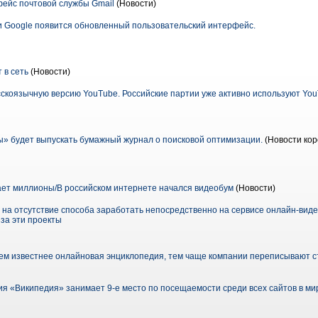
ейс почтовой службы Gmail
(Новости)
и Google появится обновленный пользовательский интерфейс.
 в сеть
(Новости)
скоязычную версию YouTube. Российские партии уже активно используют You
» будет выпускать бумажный журнал о поисковой оптимизации.
(Новости кор
ет миллионы/В российском интернете начался видеобум
(Новости)
 на отсутствие способа заработать непосредственно на сервисе онлайн-виде
за эти проекты
м известнее онлайновая энциклопедия, тем чаще компании переписывают ст
я «Википедия» занимает 9-е место по посещаемости среди всех сайтов в ми