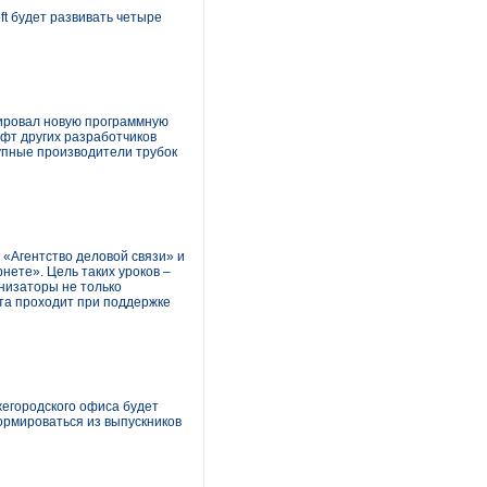
oft будет развивать четыре
сировал новую программную
офт других разработчиков
упные производители трубок
 «Агентство деловой связи» и
ете». Цель таких уроков –
анизаторы не только
та проходит при поддержке
жегородского офиса будет
ормироваться из выпускников