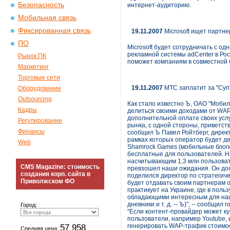
Безопасность
интернет-аудиторию.
Мобильная связь
Фиксированная связь
19.11.2007
Microsoft ищет партне
ПО
Microsoft будет сотрудничать с од
рекламной системы adCenter в Рос
Рынок ПК
поможет компаниям в совместной 
Маркетинг
Торговые сети
19.11.2007
МТС заплатит за "Суп
Оборудование
Outsourcing
Как стало известно Ъ, ОАО "Моби
Кадры
делиться своими доходами от WAP
дополнительной оплате своих услу
Регулирование
рынка, с одной стороны, приветств
Финансы
сообщил Ъ Павел Ройтберг, директ
рамках которых оператор будет д
Web
Shamrock Games (мобильные блоги)
бесплатные для пользователей. На
насчитывающим 1,3 млн пользоват
CMS Magazine: стоимость
превзошел наши ожидания. Он дост
создания корп. сайта в
поделился директор по стратегич
Приволжском ФО
будет отдавать своим партнерам 
практикует на Украине, где в пол
обладающими интересным для наши
дневники и т. д. -- Ъ)", -- сообщи
Город:
"Если контент-провайдер может ку
пользователи, например Youtube, и
57 958
генерировать WAP-трафик стоимост
Средняя цена: