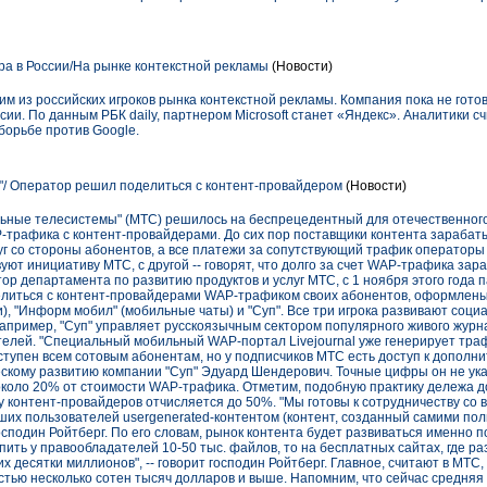
ра в России/На рынке контекстной рекламы
(Новости)
ним из российских игроков рынка контекстной рекламы. Компания пока не готов
сии. По данным РБК daily, партнером Microsoft станет «Яндекс». Аналитики с
борьбе против Google.
"/ Оператор решил поделиться с контент-провайдером
(Новости)
льные телесистемы" (МТС) решилось на беспрецедентный для отечественного
-трафика с контент-провайдерами. До сих пор поставщики контента зарабат
г со стороны абонентов, а все платежи за сопутствующий трафик операторы
уют инициативу МТС, с другой -- говорят, что долго за счет WAP-трафика зар
ор департамента по развитию продуктов и услуг МТС, с 1 ноября этого года 
елиться с контент-провайдерами WAP-трафиком своих абонентов, оформлены
, "Информ мобил" (мобильные чаты) и "Суп". Все три игрока развивают соци
пример, "Суп" управляет русскоязычным сектором популярного живого журнал
елей. "Специальный мобильный WAP-портал Livejournal уже генерирует траф
упен всем сотовым абонентам, но у подписчиков МТС есть доступ к дополни
ескому развитию компании "Суп" Эдуард Шендерович. Точные цифры он не ук
около 20% от стоимости WAP-трафика. Отметим, подобную практику дележа 
ьзу контент-провайдеров отчисляется до 50%. "Мы готовы к сотрудничеству со
х пользователей usergenerated-контентом (контент, созданный самими по
л господин Ройтберг. По его словам, рынок контента будет развиваться именно 
пить у правообладателей 10-50 тыс. файлов, то на бесплатных сайтах, где р
х десятки миллионов", -- говорит господин Ройтберг. Главное, считают в МТС
ью несколько сотен тысяч долларов и выше. Напомним, что сейчас средняя 