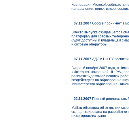
Корпорация Microsoft собирается в
направления: поиск, видео, серви
07.11.2007
Google проникнет в м
Вместо выпуска ожидавшегося сма
платформу для сотовых телефонов,
будут доступны и владельцам сма
и сотовые операторы.
07.11.2007
АДС и НН.РУ воспиты
Вчера, 6 ноября 2007 года, в Ниж
«Интернет-компанией НН.РУ», пос
рассказать детям об основах рабо
воздействуют на образование шко
Министерства образования Нижего
02.11.2007
Первый региональный 
Mail.ru объявила об открытии сво
сконцентрирована на разработке п
нижегородских вузов.