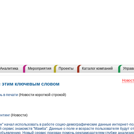
Аналитика
Мероприятия
Проекты
Каталог компаний
Управ
Новост
 с этим ключевым словом
ь в печати
(Новости короткой строкой)
ентинг
(Новости)
ун" начал использовать в работе социо-демографические данные интернет-п
сервис знакомств "Мамба". Данные о поле и возрасте пользователя будут от
объявлению. Новый сервис призван помочь рекламодателям глубже анализи