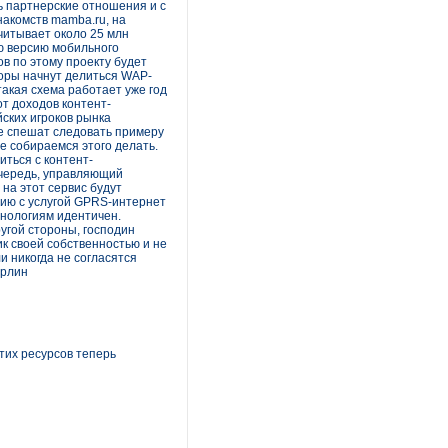
ь партнерские отношения и с
акомств mamba.ru, на
читывает около 25 млн
ую версию мобильного
ов по этому проекту будет
торы начнут делиться WAP-
такая схема работает уже год
т доходов контент-
ских игроков рынка
не спешат следовать примеру
е собираемся этого делать.
иться с контент-
очередь, управляющий
на этот сервис будут
ению с услугой GPRS-интернет
хнологиям идентичен.
ругой стороны, господин
к своей собственностью и не
и никогда не согласятся
орлин
тих ресурсов теперь