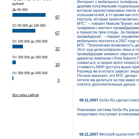
Интернет с мобильного телефона 
рублей
другими популярными социальными
До 50 000
котором зарегистрировано около 1
пользователей, в то время как со
97
портала, которая ориентировочно 
МТС", -- говорит Максим Трухин, 
От 50 000 до 100 000
трафиком с контент-провайдерами,
и принесла свои плоды. За первую
67
провайдеров", -- говорит управл
мобильного контента в 2007 году 
От 100 000 до 200 000
МТС. "Техническая возможность де
32
Этот ход целесообразен лишь в то
провайдерами никакого смысла нет
От 200 000 до 300 000
директор компании I-Free Кирилл 
снижаться, и скорее всего операт
10
стоимость WAP-доступа выше прим
Разница же в оплате зависит лишь 
От 300 000 до 500 000
Петров признает, что МТС делает 
хотели им делиться ни при каких о
3
платить дополнительные деньги, -- 
Все типы сайтов
08.11.2007
GoGo.Ru сделал поис
Поисковая система GoGo.Ru расши
оперативно поступают в поискову
08.11.2007
Microsoft захлестнет 