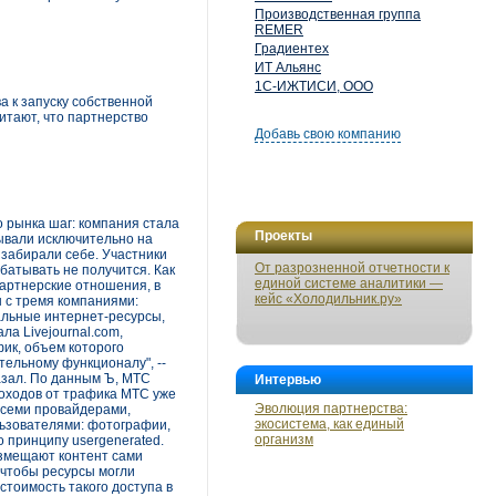
Производственная группа
REMER
Градиентех
ИТ Альянс
1С-ИЖТИСИ, ООО
а к запуску собственной
читают, что партнерство
Добавь свою компанию
 рынка шаг: компания стала
Проекты
ывали исключительно на
 забирали себе. Участники
От разрозненной отчетности к
абатывать не получится. Как
единой системе аналитики —
партнерские отношения, в
кейс «Холодильник.ру»
 с тремя компаниями:
альные интернет-ресурсы,
а Livejournal.com,
ик, объем которого
тельному функционалу", --
азал. По данным Ъ, МТС
Интервью
доходов от трафика МТС уже
Эволюция партнерства:
 всеми провайдерами,
экосистема, как единый
льзователями: фотографии,
организм
по принципу usergenerated.
азмещают контент сами
, чтобы ресурсы могли
стоимость такого доступа в