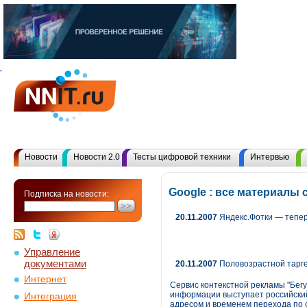
Новости
Новости 2.0
Тесты цифровой техники
Интервью
Google : все материалы
Подписка на новости:
20.11.2007
Яндекс.Фотки — тепер
Управление
документами
20.11.2007
Половозрастной тарг
Интернет
Сервис контекстной рекламы "Бег
информации выступает российский 
Интеграция
адресом и временем перехода по 