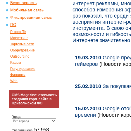
Безопасность
интернет-рекламы, мно
способов измерения эф
Мобильная связь
раз показал, что среди
Фиксированная связь
восприятия интернет-р
ПО
инструмента. В свою оч
Рынок ПК
возможности и гибкост
Маркетинг
Интернете значительно
Торговые сети
Оборудование
Outsourcing
19.03.2010
Google пре
Кадры
геймеров
(Новости кор
Регулирование
Финансы
Web
25.02.2010
За покупкам
CMS Magazine: стоимость
создания корп. сайта в
Приволжском ФО
15.02.2010
Google ото
времени
(Новости коро
Город:
57 958
Средняя цена: