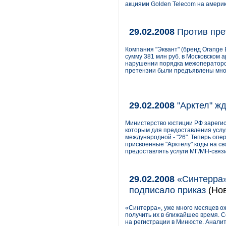
акциями Golden Telecom на амери
29.02.2008
Против пре
Компания "Эквант" (бренд Orange 
сумму 381 млн руб. в Московском 
нарушении порядка межоператорс
претензии были предъявлены мно
29.02.2008
"Арктел" жд
Министерство юстиции РФ зарегис
которым для предоставления услуг
международной - "26". Теперь оп
присвоенные "Арктелу" коды на сво
предоставлять услуги МГ/МН-связи
29.02.2008
«Синтерра»
подписало приказ
(Нов
«Синтерра», уже много месяцев о
получить их в ближайшее время. 
на регистрации в Минюсте. Аналит