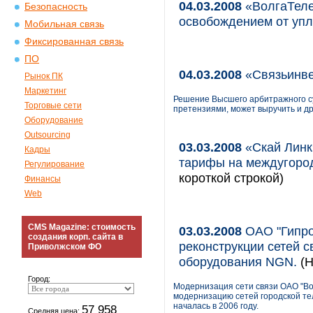
04.03.2008
«ВолгаТеле
Безопасность
освобождением от упл
Мобильная связь
Фиксированная связь
ПО
04.03.2008
«Связьинве
Рынок ПК
Маркетинг
Решение Высшего арбитражного су
Торговые сети
претензиями, может выручить и д
Оборудование
Outsourcing
03.03.2008
«Скай Линк
Кадры
тарифы на междугоро
Регулирование
короткой строкой)
Финансы
Web
CMS Magazine: стоимость
03.03.2008
ОАО "Гипро
создания корп. сайта в
реконструкции сетей с
Приволжском ФО
оборудования NGN.
(
Город:
Модернизация сети связи ОАО "В
модернизацию сетей городской тел
началась в 2006 году.
57 958
Средняя цена: