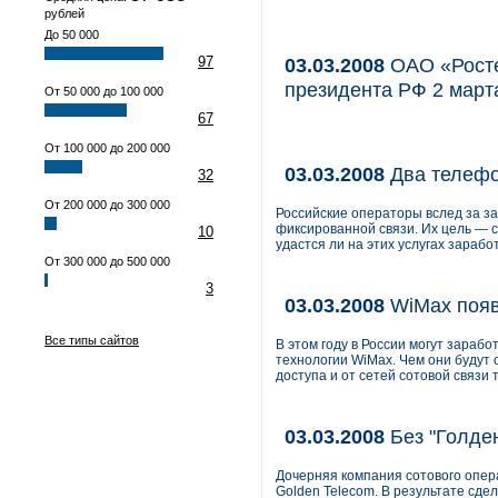
рублей
До 50 000
97
03.03.2008
ОАО «Росте
президента РФ 2 марта
От 50 000 до 100 000
67
От 100 000 до 200 000
03.03.2008
Два телефо
32
От 200 000 до 300 000
Российские операторы вслед за з
фиксированной связи. Их цель — с
10
удастся ли на этих услугах зараб
От 300 000 до 500 000
3
03.03.2008
WiMax появ
Все типы сайтов
В этом году в России могут зараб
технологии WiMax. Чем они будут
доступа и от сетей сотовой связи
03.03.2008
Без "Голде
Дочерняя компания сотового опера
Golden Telecom. В результате сде