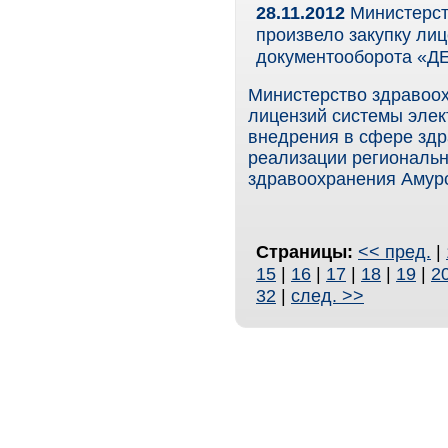
28.11.2012
Министерст
произвело закупку ли
документооборота «
Министерство здравоох
лицензий системы эле
внедрения в сфере здр
реализации региональ
здравоохранения Амурс
Страницы:
<< пред.
|
15
|
16
|
17
|
18
|
19
|
2
32
|
след. >>