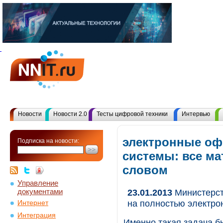
Новости
Новости 2.0
Тесты цифровой техники
Интервью
электронные о
Подписка на новости:
системы: все м
словом
Управление
документами
23.01.2013
Министерст
на полностью электро
Интернет
Интеграция
Именно такая задача б