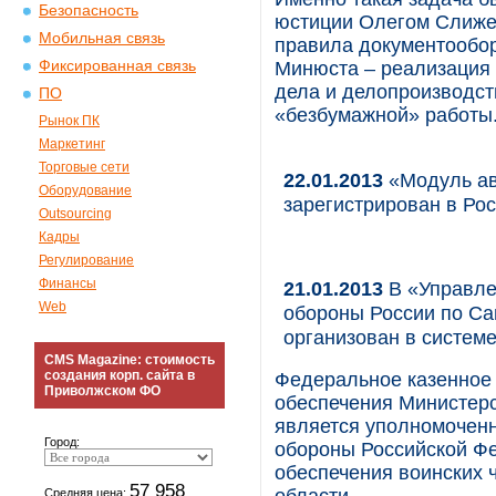
Безопасность
юстиции Олегом Слижев
Мобильная связь
правила документообор
Фиксированная связь
Минюста – реализация 
дела и делопроизводст
ПО
«безбумажной» работы
Рынок ПК
Маркетинг
Торговые сети
22.01.2013
«Модуль ав
Оборудование
зарегистрирован в Ро
Outsourcing
Кадры
Регулирование
Финансы
21.01.2013
В «Управле
Web
обороны России по Са
организован в систем
CMS Magazine: стоимость
создания корп. сайта в
Федеральное казенное
Приволжском ФО
обеспечения Министерс
является уполномочен
Город:
обороны Российской Ф
обеспечения воинских 
57 958
Средняя цена: