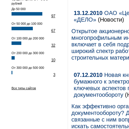
рублей
До 50 000
13.12.2010
ОАО «Цен
97
«ДЕЛО»
(Новости)
От 50 000 до 100 000
Открытое акционерно
67
многопрофильным ин
От 100 000 до 200 000
включает в себя по
32
широкий спектр рабо
От 200 000 до 300 000
строительных матери
10
От 300 000 до 500 000
07.12.2010
Новая кн
3
бумажного к электр
ключевых аспектов 
Все типы сайтов
документообороту
(
Как эффективно орга
документообороту? Д
связанные с ним во
искать самостоятель