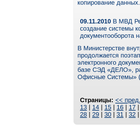
копирование данных.
09.11.2010
В МВД Ре
создание системы к
документооборота 
В Министерстве внут
продолжается поэтап
электронного докуме
базе СЭД «ДЕЛО», р
Офисные Системы» 
Страницы:
<< пред
13
|
14
|
15
|
16
|
17
28
|
29
|
30
|
31
|
32