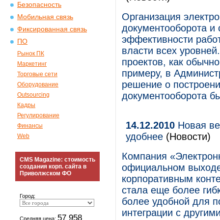
Безопасность
Организация электр
Мобильная связь
документооборота и
Фиксированная связь
эффективности работ
ПО
власти всех уровней
Рынок ПК
проектов, как обычно
Маркетинг
примеру, в Админист
Торговые сети
решение о построени
Оборудование
документооборота бы
Outsourcing
Кадры
Регулирование
14.12.2010
Новая вер
Финансы
удобнее
(Новости)
Web
Компания «Электрон
CMS Magazine: стоимость
официальном выходе
создания корп. сайта в
Приволжском ФО
корпоративным конте
стала еще более гиб
Город:
более удобной для п
интеграции с другим
57 958
Средняя цена: