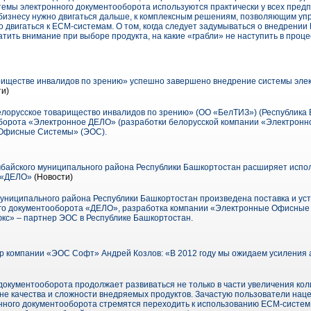
емы электронного документооборота используются практически у всех предп
изнесу нужно двигаться дальше, к комплексным решениям, позволяющим уп
двигаться к ECM-системам. О том, когда следует задумываться о внедрении
ить внимание при выборе продукта, на какие «грабли» не наступить в проце
риществе инвалидов по зрению» успешно завершено внедрение системы эле
ти)
орусское товарищество инвалидов по зрению» (ОО «БелТИЗ») (Республика 
оборота «Электронное ДЕЛО» (разработки белорусской компании «Электронн
Офисные Системы» (ЭОС).
айского муниципального района Республики Башкортостан расширяет испо
а «ДЕЛО»
(Новости)
ниципального района Республики Башкортостан произведена поставка и ус
ого документооборота «ДЕЛО», разработка компании «Электронные Офисные
кс» – партнер ЭОС в Республике Башкортостан.
 компании «ЭОС Софт» Андрей Козлов: «В 2012 году мы ожидаем усиления а
документооборота продолжает развиваться не только в части увеличения ко
вне качества и сложности внедряемых продуктов. Зачастую пользователи на
онного документооборота стремятся переходить к использованию ECM-систе