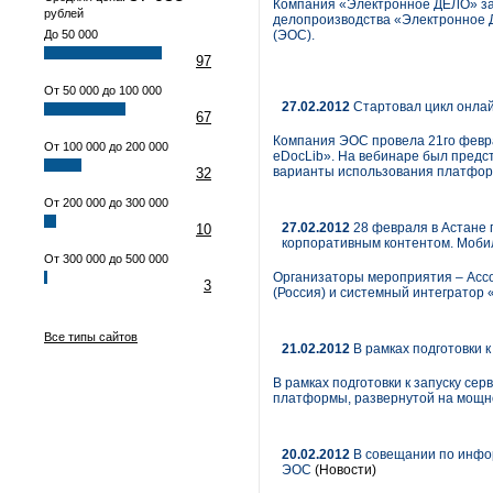
Компания «Электронное ДЕЛО» за
рублей
делопроизводства «Электронное 
До 50 000
(ЭОС).
97
От 50 000 до 100 000
27.02.2012
Стартовал цикл онлай
67
Компания ЭОС провела 21го февр
От 100 000 до 200 000
eDocLib». На вебинаре был предс
варианты использования платфор
32
От 200 000 до 300 000
27.02.2012
28 февраля в Астане 
10
корпоративным контентом. Моби
От 300 000 до 500 000
Организаторы мероприятия – Асс
3
(Россия) и системный интегратор «
Все типы сайтов
21.02.2012
В рамках подготовки 
В рамках подготовки к запуску се
платформы, развернутой на мощн
20.02.2012
В совещании по инфо
ЭОС
(Новости)