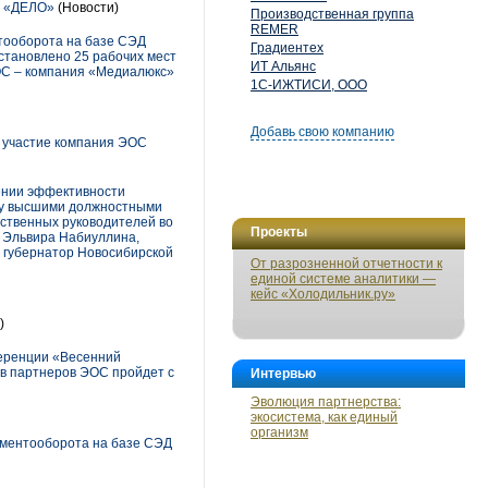
Д «ДЕЛО»
(Новости)
Производственная группа
REMER
нтооборота на базе СЭД
Градиентех
тановлено 25 рабочих мест
ИТ Альянс
ОС – компания «Медиалюкс»
1С-ИЖТИСИ, ООО
Добавь свою компанию
 участие компания ЭОС
ении эффективности
ду высшими должностными
рственных руководителей во
Проекты
я Эльвира Набиуллина,
, губернатор Новосибирской
От разрозненной отчетности к
единой системе аналитики —
кейс «Холодильник.ру»
)
еренции «Весенний
ов партнеров ЭОС пройдет с
Интервью
Эволюция партнерства:
экосистема, как единый
организм
ументооборота на базе СЭД