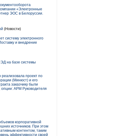
документооборота
 компании «Электронные
тнер ЭОС в Белоруссии.
ый
(Новости)
т систему электронного
Поставку и внедрение
СЭД на базе системы
 реализовала проект по
рации (Минюст) и его
тракта заказчику были
; опции: АРМ Руководителя
 объемов корпоративной
ешних источников. При этом
ративным контентом, таким
ровень эффективности своей