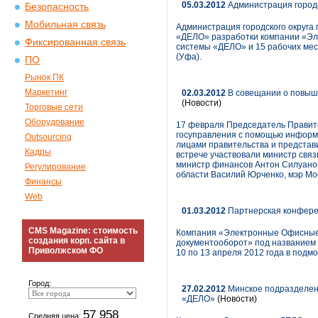
05.03.2012
Администрация городс
Безопасность
Мобильная связь
Администрация городского округа
«ДЕЛО» разработки компании «Эл
Фиксированная связь
системы «ДЕЛО» и 15 рабочих ме
(Уфа).
ПО
Рынок ПК
Маркетинг
02.03.2012
В совещании о повыш
(Новости)
Торговые сети
Оборудование
17 февраля Председатель Правит
госуправления с помощью информ
Outsourcing
лицами правительства и представ
Кадры
встрече участвовали министр свя
министр финансов Антон Силуанов
Регулирование
области Василий Юрченко, мэр Мо
Финансы
Web
01.03.2012
Партнерская конфере
CMS Magazine: стоимость
Компания «Электронные Офисные 
создания корп. сайта в
документооборот» под названием 
Приволжском ФО
10 по 13 апреля 2012 года в подм
Город:
27.02.2012
Минское подразделен
«ДЕЛО»
(Новости)
57 958
Средняя цена: