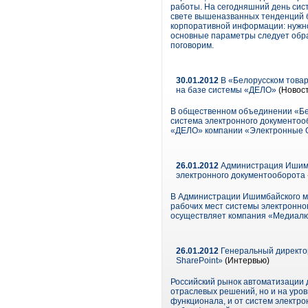
работы. На сегодняшний день сист
свете вышеназванных тенденций б
корпоративной информации: нужно 
основные параметры следует обрат
поговорим.
30.01.2012
В «Белорусском това
на базе системы «ДЕЛО»
(Новос
В общественном объединении «Бел
система электронного документо
«ДЕЛО» компании «Электронные 
26.01.2012
Администрация Ишимб
электронного документооборот
В Администрации Ишимбайского му
рабочих мест системы электронн
осуществляет компания «Медиалю
26.01.2012
Генеральный директор
SharePoint»
(Интервью)
Российский рынок автоматизации 
отраслевых решений, но и на уро
функционала, и от систем электр