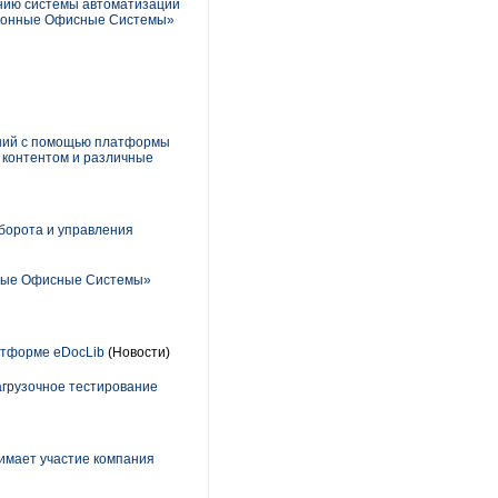
нию системы автоматизации
тронные Офисные Системы»
ений с помощью платформы
 контентом и различные
борота и управления
нные Офисные Системы»
латформе eDocLib
(Новости)
нагрузочное тестирование
имает участие компания