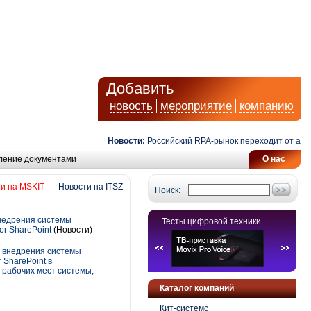
Добавить
новость
мероприятие
компанию
Новости:
Российский RPA-рынок переходит от автомати
ление документами
О нас
и на MSKIT
Новости на ITSZ
Поиск:
внедрения системы
Тесты цифровой техники
or SharePoint
(Новости)
 внедрения системы
 SharePoint в
 рабочих мест системы,
Каталог компаний
Кит-системс