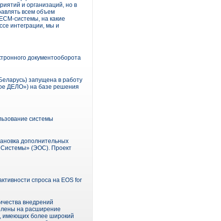
риятий и организаций, но в
равлять всем объем
 ECM-системы, на какие
ссе интеграции, мы и
ктронного документооборота
Беларусь) запущена в работу
ое ДЕЛО») на базе решения
льзование системы
тановка дополнительных
 Системы» (ЭОС). Проект
ктивности спроса на EOS for
личества внедрений
целены на расширение
м, имеющих более широкий