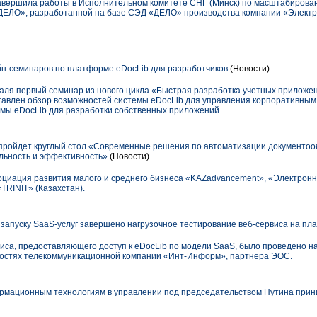
вершила работы в Исполнительном комитете СНГ (Минск) по масштабирова
ДЕЛО», разработанной на базе СЭД «ДЕЛО» производства компании «Элек
н-семинаров по платформе eDocLib для разработчиков
(Новости)
аля первый семинар из нового цикла «Быстрая разработка учетных прилож
тавлен обзор возможностей системы eDocLib для управления корпоративным
мы eDocLib для разработки собственных приложений.
пройдет круглый стол «Современные решения по автоматизации документоо
льность и эффективность»
(Новости)
оциация развития малого и среднего бизнеса «KAZadvancement», «Электро
TRINIT» (Казахстан).
к запуску SaaS-услуг завершено нагрузочное тестирование веб-сервиса на п
рвиса, предоставляющего доступ к eDocLib по модели SaaS, было проведено 
остях телекоммуникационной компании «Инт-Информ», партнера ЭОС.
рмационным технологиям в управлении под председательством Путина прин