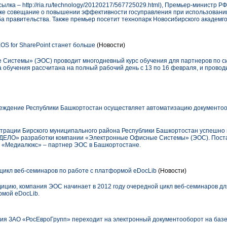
а – http://ria.ru/technology/20120217/567725029.html), Премьер-министр Р
ске совещание о повышении эффективности госуправления при использован
а правительства. Также премьер посетит технопарк Новосибирского академго
S for SharePoint станет больше
(Новости)
истемы» (ЭОС) проводит многодневный курс обучения для партнеров по сист
ма обучения рассчитана на полный рабочий день с 13 по 16 февраля, и провод
еждение Республики Башкортостан осуществляет автоматизацию документоо
трации Бирского муниципального района Республики Башкортостан успешно 
«ДЕЛО» разработки компании «Электронные Офисные Системы» (ЭОС). Поста
 «Медиалюкс» – партнер ЭОС в Башкортостане.
икл веб-семинаров по работе с платформой eDocLib
(Новости)
цию, компания ЭОС начинает в 2012 году очередной цикл веб-семинаров для
рмой eDocLib.
ия ЗАО «РосЕвроГрупп» переходит на электронный документооборот на баз