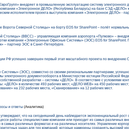
ЕвроГрупп» внедряет в промышленную эксплуатацию систему электронного 
компании «Электронное ДЕЛО» (Республика Беларусь) на базе СЭД «ДЕЛО»
еским исполнителем проекта выступила компания «Электронное ДЕЛО» - пар
Ворота Северной Столицы» на борту EOS for SharePoint – полёт нормальн
 Столицы» (ВВСС) – управляющая компания аэропорта «Пулково» – внедряе
отки компании «Электронные Офисные Системы» (ЭОС) EOS for SharePoint. 
» – партнер ЭОС в Санкт-Петербурге.
ции РФ успешно завершен первый этап масштабного проекта по внедрению 
Системы» (ЭОС), совместно со своими региональными партнерами, успешно
ы электронного документооборота в Министерстве юстиции Российской Феде
собственной разработки – системы «ДЕЛО». В соответствие с условиями кон
ы: «ДЕЛО» в количестве 493 рабочих мест, «ДЕЛО-WEB» на 450 рабочих мест
вание» на 232 рабочих места, «Сканирование» на 12 рабочих мест.
росы и ответы
(Аналитика)
ос утверждают, что на сегодняшний день наблюдается экспоненциальный рост
цессе работы специалистами компании или приходит из самых различных вн
 в самых различных форматах и на различных носителях. Управление корпо
иоритетных задач для тех компаний, которые намерены сохранять высокий у