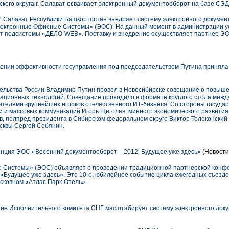
кого округа г. Салават осваивает электронный документооборот на базе СЭ
 г. Салават Республики Башкортостан внедряет систему электронного докуме
ектронные Офисные Системы» (ЭОС). На данный момент в администрации ус
ст подсистемы «ДЕЛО-WEB». Поставку и внедрение осуществляет партнер Э
ении эффективности госуправления под председательством Путина приняла
ельства России Владимир Путин провел в Новосибирске совещание о повыш
ационных технологий. Совещание проходило в формате круглого стола меж
ителями крупнейших игроков отечественного ИТ-бизнеса. Со стороны госуда
зи и массовых коммуникаций Игорь Щеголев, министр экономического развити
, полпред президента в Сибирском федеральном округе Виктор Толоконский
сквы Сергей Собянин.
нция ЭОС «Весенний документооборот – 2012. Будущее уже здесь»
(Новости
Системы» (ЭОС) объявляет о проведении традиционной партнерской конф
«Будущее уже здесь». Это 10-е, юбилейное событие цикла ежегодных съезд
осковном «Атлас Парк-Отель».
ие Исполнительного комитета СНГ масштабирует систему электронного док