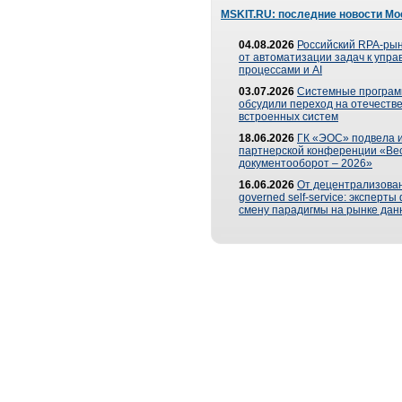
MSKIT.RU: последние новости Мо
04.08.2026
Российский RPA-рын
от автоматизации задач к упр
процессами и AI
03.07.2026
Системные програ
обсудили переход на отечеств
встроенных систем
18.06.2026
ГК «ЭОС» подвела и
партнерской конференции «Ве
документооборот – 2026»
16.06.2026
От децентрализован
governed self-service: эксперт
смену парадигмы на рынке дан