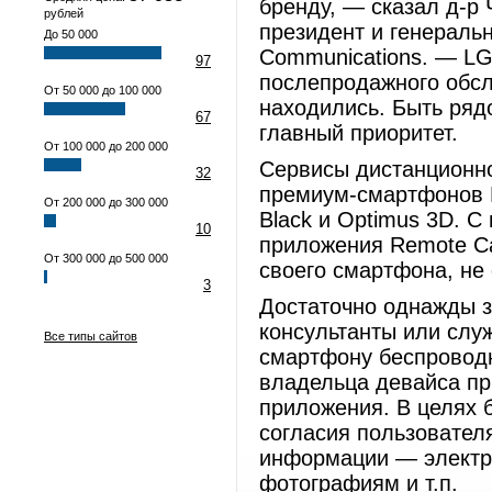
бренду, ― сказал д-р Ч
рублей
президент и генеральн
До 50 000
Communications. ― LG
97
послепродажного обсл
От 50 000 до 100 000
находились. Быть ряд
67
главный приоритет.
От 100 000 до 200 000
Сервисы дистанционн
32
премиум-смартфонов L
От 200 000 до 300 000
Black и Optimus 3D. 
10
приложения Remote Ca
От 300 000 до 500 000
своего смартфона, не
3
Достаточно однажды з
консультанты или слу
Все типы сайтов
смартфону беспровод
владельца девайса пр
приложения. В целях б
согласия пользователя
информации ― электр
фотографиям и т.п.