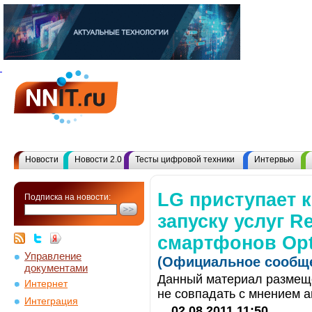
Новости
Новости 2.0
Тесты цифровой техники
Интервью
LG приступает 
Подписка на новости:
запуску услуг R
смартфонов Op
Управление
(Официальное сообще
документами
Данный материал размеще
Интернет
не совпадать с мнением а
Интеграция
02.08.2011 11:50