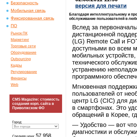
Безопасность
версия для печати
Мобильная связь
Благодаря интеллектуальному и про
Фиксированная связь
обслуживание пользователей в любо
ПО
Вслед за первоначаль
дистанционной поддер
Рынок ПК
Маркетинг
(LG) Remote Call и FO
Торговые сети
доступными во всем м
Оборудование
мобильных устройств,
Outsourcing
технического обслужив
Кадры
устранению неполадок 
Регулирование
программного обеспеч
Финансы
Web
Мгновенная поддержка
пользователей от не
CMS Magazine: стоимость
центр LG (CIC) для д
создания корп. сайта в
в смартфонах. Это уд
Приволжском ФО
обращений в Корее, гд
Город:
― Удобство ― вот что
диагностики и обслуж
57 958
Средняя цена: