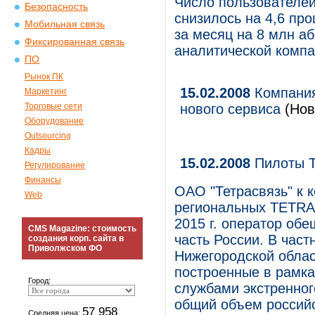
Число пользователей 
Безопасность
снизилось на 4,6 пр
Мобильная связь
за месяц на 8 млн а
Фиксированная связь
аналитической компа
ПО
Рынок ПК
15.02.2008
Компания
Маркетинг
Торговые сети
нового сервиса
(Нов
Оборудование
Outsourcing
Кадры
15.02.2008
Пилоты 
Регулирование
Финансы
ОАО "Тетрасвязь" к к
Web
региональных TETRA-
2015 г. оператор об
CMS Magazine: стоимость
часть России. В част
создания корп. сайта в
Приволжском ФО
Нижегородской облас
построенные в рамка
Город:
службами экстренног
общий объем российс
57 958
Средняя цена: