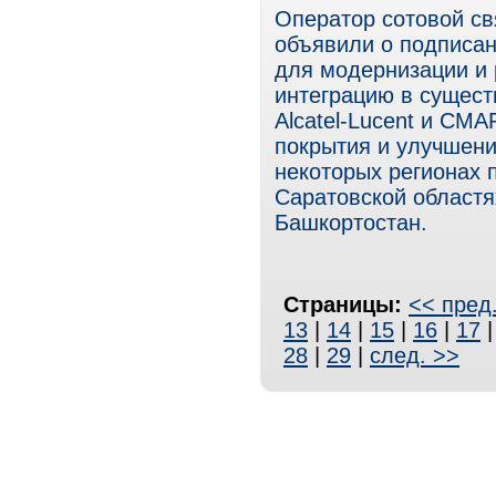
Оператор сотовой св
объявили о подписан
для модернизации и 
интеграцию в сущест
Alcatel-Lucent и СМ
покрытия и улучшени
некоторых регионах 
Саратовской областях
Башкортостан.
Страницы:
<< пред
13
|
14
|
15
|
16
|
17
28
|
29
|
след. >>