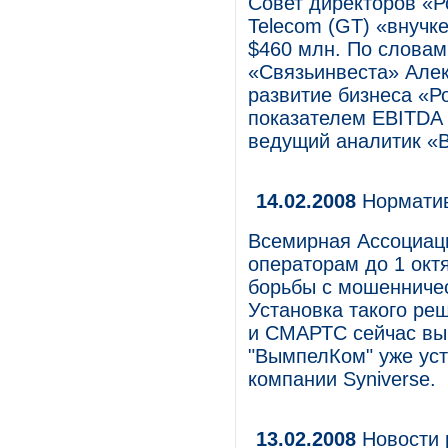
Совет директоров «
Telecom (GT) «внучке»
$460 млн. По словам
«Связьинвеста» Алек
развитие бизнеса «Р
показателем EBITDA 
ведущий аналитик «В
14.02.2008
Норматив
Всемирная Ассоциа
операторам до 1 окт
борьбы с мошенничес
Установка такого ре
и СМАРТС сейчас вы
"ВымпелКом" уже ус
компании Syniverse.
13.02.2008
Новости 