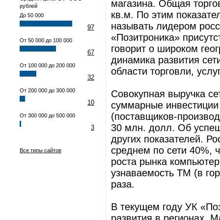
магазина. Общая торго
рублей
кв.м. По этим показат
До 50 000
называть лидером росс
97
«Позитроника» присутс
От 50 000 до 100 000
говорит о широком гео
67
динамика развития сет
От 100 000 до 200 000
области торговли, услу
32
От 200 000 до 300 000
Совокупная выручка сет
10
суммарные инвестиции
(поставщиков-производи
От 300 000 до 500 000
30 млн. долл. Об успеш
3
других показателей. Рос
среднем по сети 40%, ч
Все типы сайтов
роста рынка компьютер
узнаваемость ТМ (в гор
раза.
В текущем году УК «По
развития в регионах. М