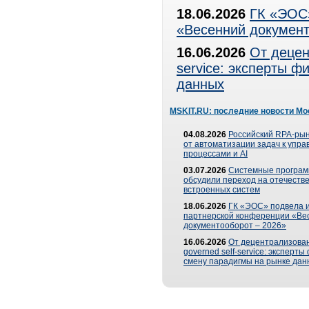
18.06.2026
ГК «ЭОС»
«Весенний документ
16.06.2026
От децен
service: эксперты 
данных
MSKIT.RU: последние новости Мо
04.08.2026
Российский RPA-рын
от автоматизации задач к упр
процессами и AI
03.07.2026
Системные програ
обсудили переход на отечеств
встроенных систем
18.06.2026
ГК «ЭОС» подвела и
партнерской конференции «Ве
документооборот – 2026»
16.06.2026
От децентрализован
governed self-service: эксперт
смену парадигмы на рынке дан