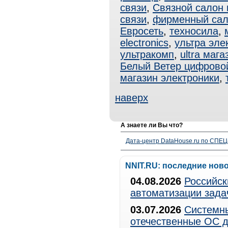
связи
,
Связной салон 
связи
,
фирменный са
Евросеть
,
техносила
,
electronics
,
ультра эле
ультракомп
,
ultra мага
Белый Ветер цифрово
магазин электроники
,
наверх
А знаете ли Вы что?
Дата-центр DataHouse.ru по СПЕЦ-
NNIT.RU: последние нов
04.08.2026
Российск
автоматизации зада
03.07.2026
Системны
отечественные ОС д