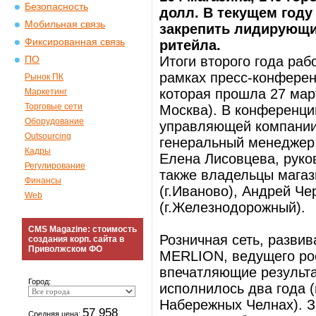
Безопасность
долл. В текущем году
Мобильная связь
закрепить лидирующи
Фиксированная связь
ритейла.
Итоги второго года раб
ПО
рамках пресс-конферен
Рынок ПК
которая прошла 27 марта
Маркетинг
Торговые сети
Москва). В конференци
Оборудование
управляющей компании
Outsourcing
генеральный менеджер;
Кадры
Елена Лисовцева, руко
Регулирование
также владельцы магаз
Финансы
(г.Иваново), Андрей Че
Web
(г.Железнодорожный).
CMS Magazine: стоимость
Розничная сеть, разви
создания корп. сайта в
Приволжском ФО
MERLION, ведущего рос
впечатляющие результа
Город:
исполнилось два года (
Набережных Челнах). З
57 958
Средняя цена: