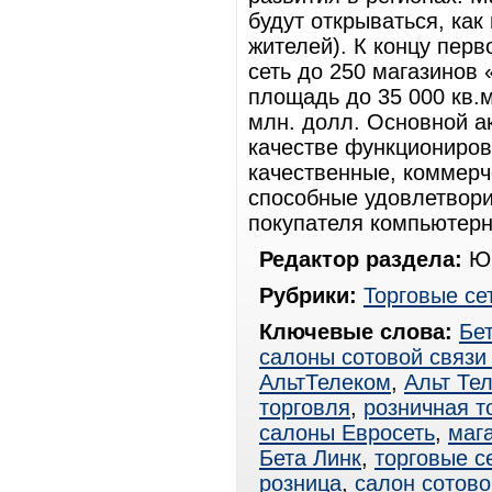
будут открываться, как
жителей). К концу перв
сеть до 250 магазинов
площадь до 35 000 кв.м
млн. долл. Основной ак
качестве функционирова
качественные, коммерч
способные удовлетвори
покупателя компьютерн
Редактор раздела:
Юр
Рубрики:
Торговые се
Ключевые слова:
Бе
салоны сотовой связи
АльтТелеком
,
Альт Те
торговля
,
розничная т
салоны Евросеть
,
маг
Бета Линк
,
торговые с
розница
,
салон сотово