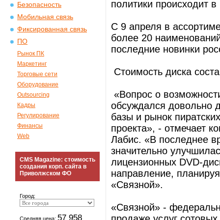
политики происходит в
Безопасность
Мобильная связь
С 9 апреля в ассортим
Фиксированная связь
более 20 наименований
ПО
последние новинки рос
Рынок ПК
Маркетинг
Стоимость диска соста
Торговые сети
Оборудование
«Вопрос о возможности
Outsourcing
обсуждался довольно д
Кадры
базы и рынок пиратски
Регулирование
Финансы
проекта», - отмечает 
Web
Лабис. «В последнее в
значительно улучшилас
CMS Magazine: стоимость
лицензионных DVD-диск
создания корп. сайта в
направление, планируя
Приволжском ФО
«Связной».
Город:
«Связной» - федеральн
57 958
продаже услуг сотовых
Средняя цена: