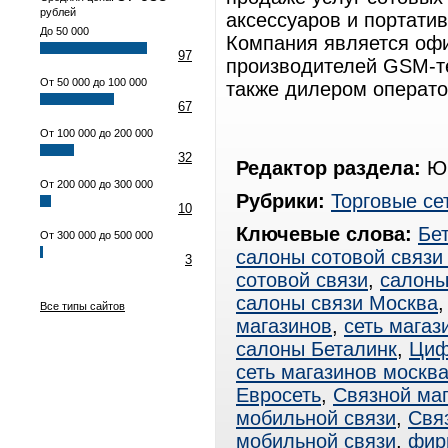
рублей
аксессуаров и портати
До 50 000
Компания является оф
97
производителей GSM-т
От 50 000 до 100 000
также дилером операто
67
От 100 000 до 200 000
32
Редактор раздела:
Юр
От 200 000 до 300 000
Рубрики:
Торговые се
10
Ключевые слова:
Бе
От 300 000 до 500 000
салоны сотовой связи
3
сотовой связи
,
салоны
салоны связи Москва
Все типы сайтов
магазинов
,
сеть магаз
салоны Беталинк
,
Циф
сеть магазинов москв
Евросеть
,
Связной маг
мобильной связи
,
Свя
мобильной связи
,
фир