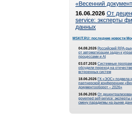
«Весенний документ
16.06.2026
От децен
service: эксперты 
данных
MSKIT.RU: последние новости Мо
04.08.2026
Российский RPA-рын
от автоматизации задач к упр
процессами и AI
03.07.2026
Системные програ
обсудили переход на отечеств
встроенных систем
18.06.2026
ГК «ЭОС» подвела и
партнерской конференции «Ве
документооборот – 2026»
16.06.2026
От децентрализован
governed self-service: эксперт
смену парадигмы на рынке дан