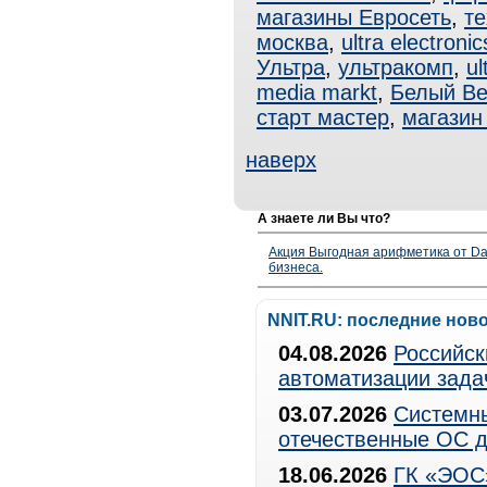
магазины Евросеть
,
т
москва
,
ultra electronic
Ультра
,
ультракомп
,
ul
media markt
,
Белый Ве
старт мастер
,
магазин
наверх
А знаете ли Вы что?
Акция Выгодная арифметика от Da
бизнеса.
NNIT.RU: последние нов
04.08.2026
Российск
автоматизации зада
03.07.2026
Системны
отечественные ОС д
18.06.2026
ГК «ЭОС»