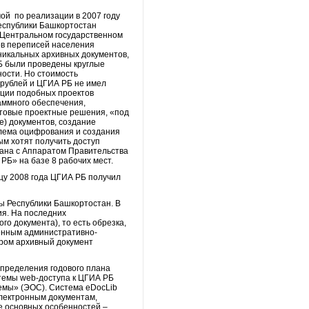
мой по реализации в 2007 году
еспублики Башкортостан
в Центральном государственном
ов переписей населения
уникальных архивных документов,
РБ были проведены круглые
ности. Но стоимость
рублей и ЦГИА РБ не имел
ации подобных проектов
аммного обеспечения,
отовые проектные решения, «под
е) документов, создание
блема оцифрования и создания
ым хотят получить доступ
вана с Аппаратом Правительства
РБ» на базе 8 рабочих мест.
цу 2008 года ЦГИА РБ получил
ы Республики Башкортостан. В
ия. На последних
о документа), то есть обрезка,
менным административно-
ором архивный документ
спределения годового плана
стемы web-доступа к ЦГИА РБ
емы» (ЭОС). Система eDocLib
электронным документам,
ее основных особенностей –