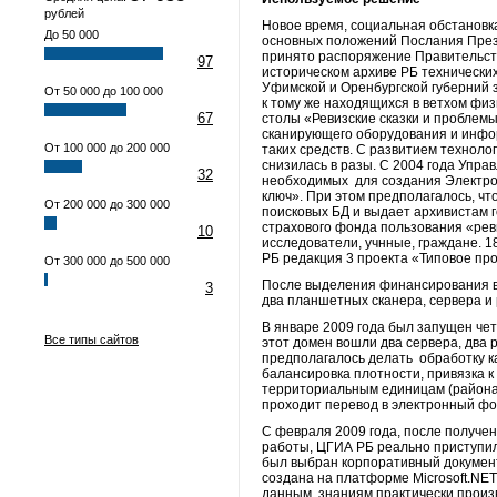
рублей
Новое время, социальная обстановка
До 50 000
основных положений Послания През
принято распоряжение Правительств
97
историческом архиве РБ технически
Уфимской и Оренбургской губерний з
От 50 000 до 100 000
к тому же находящихся в ветхом фи
67
столы «Ревизские сказки и проблемы
сканирующего оборудования и инфо
От 100 000 до 200 000
таких средств. С развитием техноло
снизилась в разы. С 2004 года Упра
32
необходимых для создания Электрон
ключ». При этом предполагалось, ч
От 200 000 до 300 000
поисковых БД и выдает архивистам г
страхового фонда пользования «реви
10
исследователи, учнные, граждане. 
РБ редакция 3 проекта «Типовое пр
От 300 000 до 500 000
После выделения финансирования в 
3
два планшетных сканера, сервера и
В январе 2009 года был запущен че
Все типы сайтов
этот домен вошли два сервера, два 
предполагалось делать обработку ка
балансировка плотности, привязка 
территориальным единицам (районам
проходит перевод в электронный фо
С февраля 2009 года, после получе
работы, ЦГИА РБ реально приступил
был выбран корпоративный докумен
создана на платформе Microsoft.NET
данным, знаниям практически произв