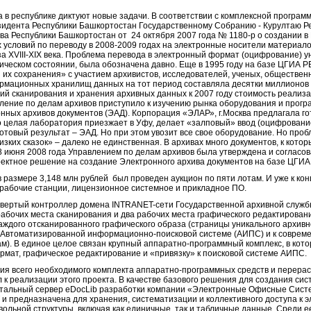
 в республике диктуют новые задачи. В соответствии с комплексной програм
идента Республики Башкортостан Государственному Собранию - Курултаю Р
а Республики Башкортостан от 24 октября 2007 года № 1180-р о создании 
х условий по переводу в 2008-2009 годах на электронные носители материал
а XVIII-XIX века. Проблема перевода в электронный формат (оцифрование) 
зическом состоянии, была обозначена давно. Еще в 1995 году на базе ЦГИА 
 их сохранения» с участием архивистов, исследователей, ученых, обществен
рмационных хранилищ данных на тот период составляла десятки миллионов 
гий сканирования и хранения архивных данных к 2007 году стоимость реализ
вление по делам архивов приступило к изучению рынка оборудования и прогр
ных архивов документов (ЭАД). Корпорация «ЭЛАР», г.Моcква предлагала г
то целая лаборатория приезжает в Уфу, делает «залповый» ввод (оцифровани
отовый результат – ЭАД. Но при этом увозит все свое оборудование. Но про
зких сказок» – далеко не единственная. В архивах много документов, к котор
18 июня 2008 года Управлением по делам архивов была утверждена и согласо
оектное решение на создание Электронного архива документов на базе ЦГИА 
размере 3,148 млн рублей был проведен аукцион по пяти лотам. И уже к кон
 рабочие станции, лицензионное системное и прикладное ПО.
твертый контроллер домена INTRANET-сети Государственной архивной служб
рабочих места сканирования и два рабочих места графического редактирован
ждого отсканированного графического образа (страницы уникального архивног
к Автоматизированной информационно-поисковой системе (АИПС) и к совре
). В единое целое связан крупный аппаратно-программный комплекс, в кот
рмат, графическое редактирование и «привязку» к поисковой системе АИПС.
ния всего необходимого комплекта аппаратно-программных средств и перера
 к реализации этого проекта. В качестве базового решения для создания си
тальный сервер eDocLib разработки компании «Электронные Офисные Сист
 и предназначена для хранения, систематизации и коллективного доступа к 
ольной структуры, включая как единичные, так и табличные данные. Среди 