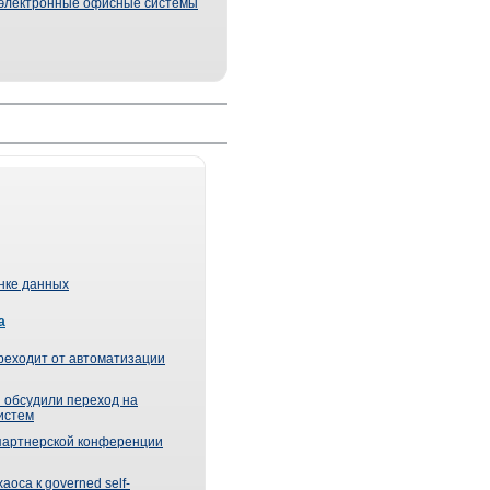
электронные офисные системы
ынке данных
а
реходит от автоматизации
 обсудили переход на
истем
партнерской конференции
оса к governed self-