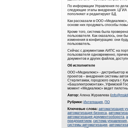
По информации Управления по делам
следующие этапы внедрения. ЦГИА Р
пополняют и редактируют БД.
Как рассказали в ООО «Медиалюкс»,
основе них продумать способы повы
Кроме того, система была проверен
пользователя. Как оказалось, они 
изменения в конфигурацию: они буд
пользователь.
Сейчас с документами АИПС на пор
пользователя одновременно, причем
документов и других файлов, досту
Об исполнителе
ООО «Медиалюкс» - дистрибьютор к
проектов – внедрения системы автом
Стерлитамак, городского округа г.
«Башэлектромонтаж», Уфимской Госу
момент «Медиалюкс» ведет пилотны
Автор:
Алена Журавлева (
info@mskit
Рубрики:
Интеграция
,
ПО
Ключевые слова:
автоматизация у
автоматизация бизнеса
,
автоматиза
автоматизация документооборота
,
а
предприятием
,
система управления
системы автоматизации
,
автоматиз