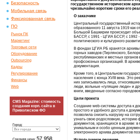
Безопасность
государственном историческом архи
чрезвычайно короткие сроки его реа
Мобильная связь
О заказчике
Фиксированная связь
Центральный государственный истор
ПО
образованного 11 августа 1919 как 
Большой Башкирии происходит объе
Рынок ПК
БАССР, с 1991 - ЦГИА БССР, с 1992 
Маркетинг
политического и культурного развити
Торговые сети
В фондах ЦГИА РБ хранятся архивы 
горных заводов (Тирлянского, Белоре
Оборудование
республиканских и местных органов
Outsourcing
профсоюзных организаций. В архиве
документация.
Кадры
Регулирование
Кроме того, в Центральном государ
населения с конца XVIII века. Это р
Финансы
них записывались лица, относившие
Web
люди, вольные «гулящие люди» и др
книги, введенные согласно городово
Цели проекта
CMS Magazine: стоимость
создания корп. сайта в
Создание web-системы доступа к до
Приволжском ФО
простого и удобного доступа к докум
позволила снизить нагрузку на сот
узнать свою родословную, историю 
документов, хранящихся в архиве: в
Город:
уникальным и особо ценным докумен
электронного архива документов по
57 958
Средняя цена:
Используемое решение