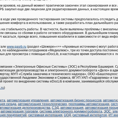
 архивов, на данный момент практически закончен этап сканирования и все
Б закупил еще две лицензии для редактирования данных, в настоящее врем
 в ходе уже проведенного тестирования системы предполагалось отследить д
шения комфорта в использовании, а также разработать план дальнейшего р
а на стабильность работы. В частности, были выявлены проблемы с внезапн
были связаны со сбоями в работе сетевого оборудования. В дальнейшем план
ут касаться, прежде всего, повышения юзабилити в зависимости от вида инф
тале
www.gasrb.ru
(раздел «Шежере»=>> «Архивные источники») могут работ
, по наблюдениям сотрудников «Медиалюкс», три из точек доступа постоянн
пных для просмотра с помощью eDocLib, в настоящее время приближается к 
омпании «Электронные Офисные Системы» (ЭОС) в Республики Башкирия. С
атизации делопроизводства и электронного документооборота «Дело» в адми
 Кумертау, МУП «Служба заказчика и технического надзора», ООО «Башспецге
дарственной Академии Экономики и Сервиса, ФГУП УАП «Гидравлика» и так 
й проект по внедрению системы eDocLib в компании, занимающейся обслужи
.ru
)
чета
,
автоматизация управления
,
автоматизация бизнес процессов
,
автомати
ция склада
,
автоматизация технологических
,
программы автоматизации
,
сист
втоматизация делопроизводства
,
СЭД
,
автоматизация
,
автоматизация проце
,
автоматизация торговли
,
система электронного документооборота
,
ЭОС
,
эле
ация предприятий
,
системная интеграция
,
ЦОД
,
системный интегратор
,
ИТ ин