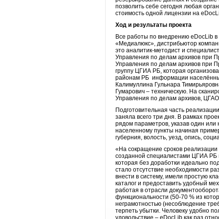
позволить себе сегодня любая орган
стоимость одной лицензии на eDocL
Ход и результаты проекта
Все работы по внедрению eDocLib в
«Медиалюкс», дистрибьютор компани
это аналитик-методист и специалист
Управления по делам архивов при П
Управления по делам архивов при П
группу ЦГИА РБ, которая организова
районам РБ информации населённых
Калимуллина Гульнара Тимирьяровна
Гумарович – техническую. На сканир
Управления по делам архивов, ЦГАО
Подготовительная часть реализации
заняла всего три дня. В рамках пр
рядом параметров, указав один или
населенному пункты начиная примерн
губерния, волость, уезд, опись, соц
«На сокращение сроков реализации 
созданной специалистами ЦГИА РБ в 
которая без доработки идеально по
стало отсутствие необходимости раз
внести в систему, имели простую к
каталог и предоставить удобный ме
работая в отрасли документооборот
функциональности (50-70 % из кото
неграмотностью (несоблюдение треб
терпеть убытки. Человеку удобно пол
удовольствие – eDocLib как раз отно