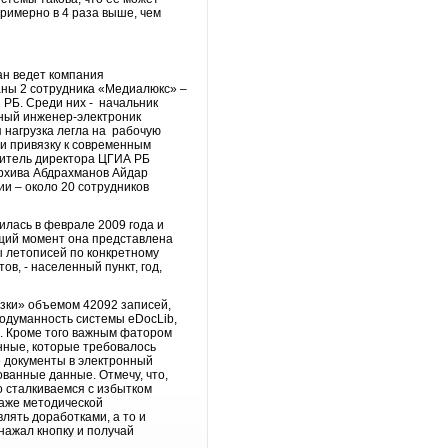
примерно в 4 раза выше, чем
ан ведет компания
аны 2 сотрудника «Медиалюкс» –
 РБ. Среди них - начальник
вный инженер-электроник
 нагрузка легла на рабочую
 и привязку к современным
титель директора ЦГИА РБ
архива Абдрахманов Айдар
и – около 20 сотрудников
илась в феврале 2009 года и
ящий момент она представлена
ы летописей по конкретному
в, - населенный пункт, год,
азки» объемом 42092 записей,
родуманность системы eDocLib,
в. Кроме того важным фатором
анные, которые требовалось
е документы в электронный
ванные данные. Отмечу, что,
 сталкиваемся с избытком
даже методической
лять доработками, а то и
 нажал кнопку и получай