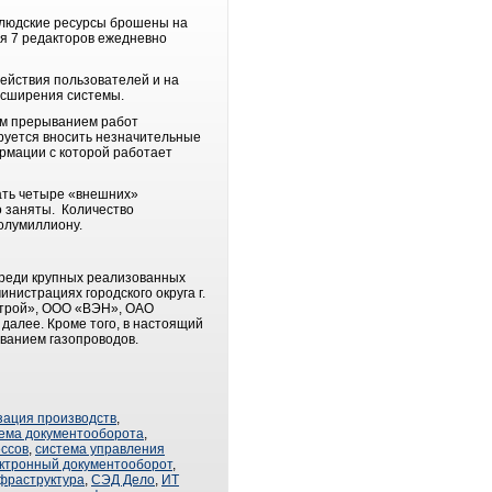
 людские ресурсы брошены на
я 7 редакторов ежедневно
ействия пользователей и на
асширения системы.
ым прерыванием работ
ируется вносить незначительные
ормации с которой работает
ать четыре «внешних»
о заняты. Количество
полумиллиону.
реди крупных реализованных
нистрациях городского округа г.
острой», ООО «ВЭН», ОАО
далее. Кроме того, в настоящий
ванием газопроводов.
зация производств
,
ема документооборота
,
ссов
,
система управления
ктронный документооборот
,
фраструктура
,
СЭД Дело
,
ИТ