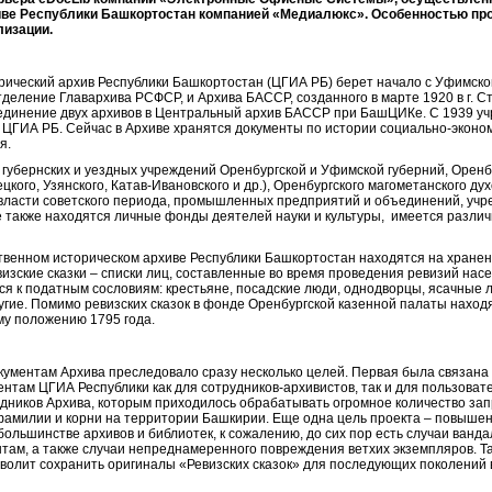
ве Республики Башкортостан компанией «Медиалюкс». Особенностью про
лизации.
ический архив Республики Башкортостан (ЦГИА РБ) берет начало с Уфимског
отделение Главархива РСФСР, и Архива БАССР, созданного в марте 1920 в г. 
динение двух архивов в Центральный архив БАССР при БашЦИКе. С 1939 уч
- ЦГИА РБ. Сейчас в Архиве хранятся документы по истории социально-эконо
я.
губернских и уездных учреждений Оренбургской и Уфимской губерний, Оренбу
цкого, Узянского, Катав-Ивановского и др.), Оренбургского магометанского ду
 власти советского периода, промышленных предприятий и объединений, учре
 также находятся личные фонды деятелей науки и культуры, имеется различ
ственном историческом архиве Республики Башкортостан находятся на хране
евизские сказки – списки лиц, составленные во время проведения ревизий нас
ся к податным сословиям: крестьяне, посадские люди, однодворцы, ясачные 
угие. Помимо ревизских сказок в фонде Оренбургской казенной палаты наход
му положению 1795 года.
кументам Архива преследовало сразу несколько целей. Первая была связана
ентам ЦГИА Республики как для сотрудников-архивистов, так и для пользовате
рудников Архива, которым приходилось обрабатывать огромное количество за
фамилии и корни на территории Башкирии. Еще одна цель проекта – повышен
 большинстве архивов и библиотек, к сожалению, до сих пор есть случаи ванд
там, а также случаи непреднамеренного повреждения ветхих экземпляров. Т
зволит сохранить оригиналы «Ревизских сказок» для последующих поколений 