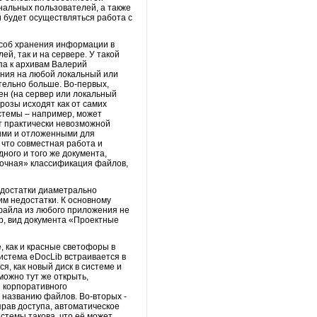
нальных пользователей, а также
 будет осуществляться работа с
особ хранения информации в
й, так и на сервере. У такой
па к архивам Валерий
ения на любой локальный или
тельно больше. Во-первых,
ен (на сервер или локальный
розы исходят как от самих
истемы – например, может
т практически невозможной
ными и отложенными для
 что совместная работа и
ного и того же документа,
почная» классификация файлов,
едостатки диаметрально
им недостатки. К основному
 файла из любого приложения не
ер, вид документа «Проектные
, как и красные светофоры в
истема eDocLib встраивается в
, как новый диск в системе и
можно тут же открыть,
я корпоративного
и названию файлов. Во-вторых -
рав доступа, автоматическое
стемы такова, что её может