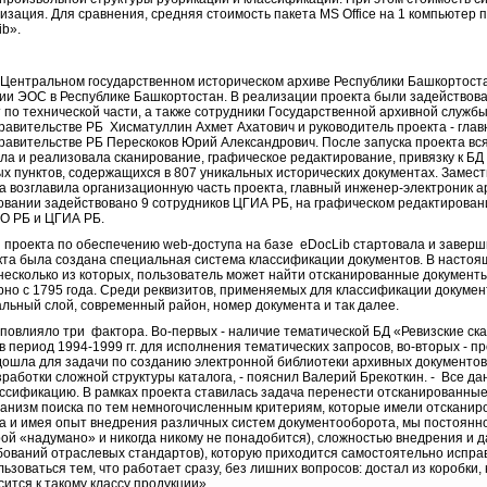
изация. Для сравнения, средняя стоимость пакета MS Office на 1 компьютер 
ib».
 Центральном государственном историческом архиве Республики Башкортост
и ЭОС в Республике Башкортостан. В реализации проекта были задействов
 по технической части, а также сотрудники Государственной архивной службы
равительстве РБ Хисматуллин Ахмет Ахатович и руководитель проекта - гла
равительстве РБ Перескоков Юрий Александрович. После запуска проекта вся
ла и реализовала сканирование, графическое редактирование, привязку к БД
 пунктов, содержащихся в 807 уникальных исторических документах. Замес
 возглавила организационную часть проекта, главный инженер-электроник 
овании задействовано 9 сотрудников ЦГИА РБ, на графическом редактировани
О РБ и ЦГИА РБ.
 проекта по обеспечению web-доступа на базе eDocLib стартовала и заверш
оекта была создана специальная система классификации документов. В насто
 несколько из которых, пользователь может найти отсканированные документ
о с 1795 года. Среди реквизитов, применяемых для классификации документо
иальный слой, современный район, номер документа и так далее.
повлияло три фактора. Во-первых - наличие тематической БД «Ревизские ск
период 1994-1999 гг. для исполнения тематических запросов, во-вторых - п
дошла для задачи по созданию электронной библиотеки архивных документо
работки сложной структуры каталога, - пояснил Валерий Брекоткин. - Все д
лассификацию. В рамках проекта ставилась задача перенести отсканированны
ханизм поиска по тем немногочисленным критериям, которые имели отсканиро
а и имея опыт внедрения различных систем документооборота, мы постоянно
рой «надумано» и никогда никому не понадобится), сложностью внедрения и 
ований отраслевых стандартов), которую приходится самостоятельно исправ
ьзоваться тем, что работает сразу, без лишних вопросов: достал из коробки,
сится к такому классу продукции».