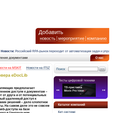
Добавить
новость
мероприятие
компанию
сти:
Российский RPA-рынок переходит от автоматизации задач к управлению 
ление документами
О нас
ости на MSKIT
Новости на ITSZ
Поиск:
рвера eDocLib
Тесты цифровой техники
тавляющих предполагает
ленном доступе к документам –
г от друга и от потенциальных
ный удаленный доступ к
таких решений – дело хлопотное
Каталог компаний
ы. На самом деле это не совсем
web-доступа на базе
Кит-системс
ного в Центральном