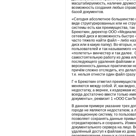
масштабируемость, наличие дружест
возможность создания любых справо
базой документов.
«Сегодня абсолютное большинство 
виде структурированных или не стру
системы есть как преимущества, так
Брекоткин, директор ООО «Медиалюк
сетевой диск и возможность быстро
часто тяжело найти файл – либо на
диск или в какую папку). Во-вторых
пользователей и так называемого «ч
«полететь» винчестер и так далее.
самостоятельную работу из дома ил
последующего удаления файлами и п
версионность данных практически не
причём сложно отследить, кто дела
т.е. нельзя отнести один файл сразу
Г-н Брекоткин отметил преимуществ
меняются между собой. И, как видно
недостатку, а вернее, к издержкам 
всегда достаточно ввести только им
документы», реквизит 1 «ООО СанТе
В данном примере указание трех доп
городе не являются недостатком, а
операционную систему, то пользоват
позволяет сохранять данные привычн
отредактировать и сохранить. Изме
документального сервера на лицо. Во
удалённый доступ к файлам из дома
резервирование данных и создание 