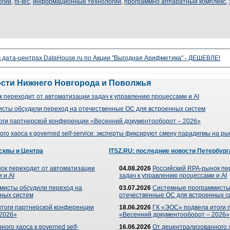
огии
,
hi-tec
,
информационные технологии
,
программно аппаратный комплекс
,
 дата-центрах DataHouse.ru по Акции "Выгодная Арифметика" - ДЕШЕВЛЕ!
ости Нижнего Новгорода и Поволжья
 переходит от автоматизации задач к управлению процессами и AI
сты обсудили переход на отечественные ОС для встроенных систем
оги партнерской конференции «Весенний документооборот – 2026»
го хаоса к governed self-service: эксперты фиксируют смену парадигмы на р
сквы и Центра
ITSZ.RU: последние новости Петербург
ок переходит от автоматизации
04.08.2026
Российский RPA-рынок пе
 и AI
задач к управлению процессами и AI
мисты обсудили переход на
03.07.2026
Системные программисты
ных систем
отечественные ОС для встроенных с
итоги партнерской конференции
18.06.2026
ГК «ЭОС» подвела итоги 
 2026»
«Весенний документооборот – 2026»
ого хаоса к governed self-
16.06.2026
От децентрализованного ха