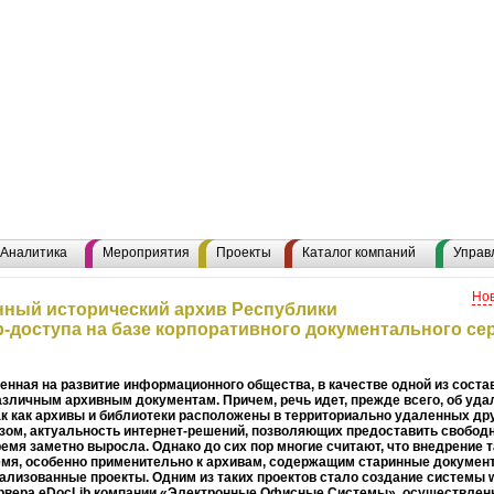
Ново
Аналитика
Мероприятия
Проекты
Каталог компаний
Управ
Нов
нный исторический архив Республики
-доступа на базе корпоративного документального се
ленная на развитие информационного общества, в качестве одной из сос
азличным архивным документам. Причем, речь идет, прежде всего, об уда
ак как архивы и библиотеки расположены в территориально удаленных дру
азом, актуальность интернет-решений, позволяющих предоставить свобод
емя заметно выросла. Однако до сих пор многие считают, что внедрение 
я, особенно применительно к архивам, содержащим старинные документ
еализованные проекты. Одним из таких проектов стало создание системы 
ервера eDocLib компании «Электронные Офисные Системы», осуществлен