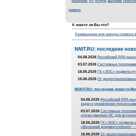
решение
,
ИТ услуги
,
высокие технол
наверх
А знаете ли Вы что?
Размещение или аренда сервера в
NNIT.RU: последние нов
04.08.2026
Российский RPA-рынок
03.07.2026
Системные программи
18.06.2026
ГК «ЭОС» подвела ит
16.06.2026
От децентрализованно
MSKIT.RU: последние новости Мо
04.08.2026
Российский RPA-рын
задач к управлению процессами
03.07.2026
Системные програм
отечественные ОС для встроен
18.06.2026
ГК «ЭОС» подвела 
«Весенний документооборот –
16.06.2026
От децентрализованн