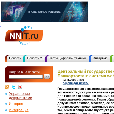
Новости
Новости 2.0
Тесты цифровой техники
Интервью
Центральный государстве
Подписка на новости:
Башкортостан: система web
23.11.2009 01:09
версия для печати
Государственная стратегия, направ
возможность доступа населения к р
Управление
для России это особенно значимо, т
документами
пользователей регионах. Таким обр
документам архивов, в последнее вр
Интернет
и занимающее продолжительное врем
Интеграция
так, о чем и свидетельствуют уже р
корпоративного документального с