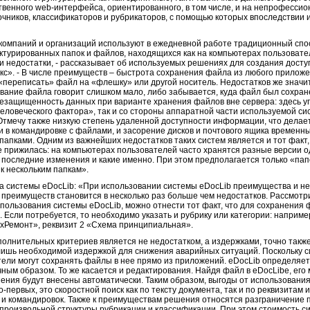
венного web-интерфейса, ориентированного, в том числе, и на непрофессио
чников, классификаторов и рубрикаторов, с помощью которых впоследствии и
компаний и организаций используют в ежедневной работе традиционный сп
ктурированных папок и файлов, находящихся как на компьютерах пользователе
 и недостатки, - рассказывает об используемых решениях для создания досту
с». - В числе преимуществ – быстрота сохранения файла из любого прилож
 «переписать» файл на «флешку» или другой носитель. Недостатков же значи
звание файла говорит слишком мало, либо забывается, куда файл был сохран
, незащищенность данных при варианте хранения файлов вне сервера: здесь уг
еловеческого фактора», так и со стороны аппаратной части используемой с
 Отмечу также низкую степень удаленной доступности информации, что делае
и в командировке с файлами, и засорение дисков и почтового ящика времен
апками. Одним из важнейших недостатков таких систем является и тот факт,
 прижилась: на компьютерах пользователей часто хранятся разные версии од
л последние изменения и какие именно. При этом предполагается только «па
 к нескольким папкам».
а системы eDocLib: «При использовании системы eDocLib преимущества и н
, преимуществ становится в несколько раз больше чем недостатков. Рассмотр
использования системы eDocLib, можно отнести тот факт, что для сохранения
я. Если потребуется, то необходимо указать и рубрику или категории: наприм
хРемонт», реквизит 2 «Схема принципиальная».
олнительных критериев является не недостатком, а издержками, точно также
 лишь необходимой издержкой для снижения аварийных ситуаций. Поскольку с
ели могут сохранять файлы в нее прямо из приложений. eDocLib определяется
ым образом. То же касается и редактирования. Найдя файл в eDocLibe, его 
нения будут внесены автоматически. Таким образом, выгоды от использовани
-первых, это скоростной поиск как по тексту документа, так и по реквизитам 
 и командировок. Также к преимуществам решения относятся разграничение п
произвольной структуры рубрикации и классификации. При этом стоимость си