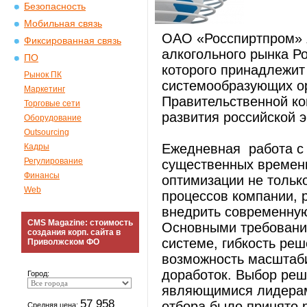
Безопасность
Мобильная связь
ОАО «Росспиртпром» 
Фиксированная связь
алкогольного рынка Р
ПО
которого принадлежит
Рынок ПК
системообразующих о
Маркетинг
Правительственной к
Торговые сети
развития российской 
Оборудование
Outsourcing
Ежедневная работа с
Кадры
Регулирование
существенных времен
Финансы
оптимизации не тольк
Web
процессов компании,
внедрить современную
CMS Magazine: стоимость
Основными требования
создания корп. сайта в
системе, гибкость реш
Приволжском ФО
возможность масштаб
доработок. Выбор реш
Город:
являющимися лидерами
57 958
отбора было принято 
Средняя цена: