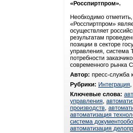
«Росспиртпром».
Необходимо отметить
«Росспиртпром» являе
осуществляет россий
результатам проведен
позиции в секторе гос
управления, система 
потребности заказчико
современного рынка 
Автор:
пресс-служба
Рубрики:
Интеграция
Ключевые слова:
ав
управления
,
автомати
производств
,
автомат
автоматизация технол
система документооб
автоматизация делоп