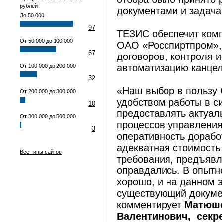
рублей
документами и задач
До 50 000
97
ТЕЗИС обеспечит ком
От 50 000 до 100 000
ОАО «Росспиртпром», 
67
договоров, контроля 
автоматизацию канцел
От 100 000 до 200 000
32
«Наш выбор в пользу
От 200 000 до 300 000
удобством работы в с
10
предоставлять актуа
От 300 000 до 500 000
процессов управления
3
оперативность дорабо
адекватная стоимость 
Все типы сайтов
требования, предъявл
оправдались. В опытн
хорошо, и на данном 
существующий докумен
комментирует
Матюше
Валентинович, секр