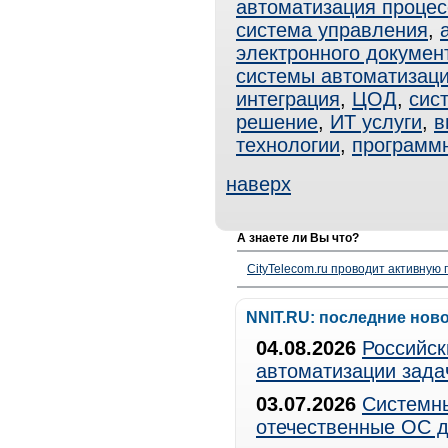
автоматизация процес
система управления
,
электронного докумен
системы автоматизац
интеграция
,
ЦОД
,
сис
решение
,
ИТ услуги
,
в
технологии
,
программ
наверх
А знаете ли Вы что?
CityTelecom.ru проводит активную
NNIT.RU: последние нов
04.08.2026
Российск
автоматизации зада
03.07.2026
Системны
отечественные ОС д