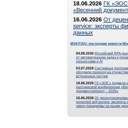
18.06.2026
ГК «ЭОС»
«Весенний документ
16.06.2026
От децен
service: эксперты 
данных
MSKIT.RU: последние новости Мо
04.08.2026
Российский RPA-рын
от автоматизации задач к упр
процессами и AI
03.07.2026
Системные програ
обсудили переход на отечеств
встроенных систем
18.06.2026
ГК «ЭОС» подвела и
партнерской конференции «Ве
документооборот – 2026»
16.06.2026
От децентрализован
governed self-service: эксперт
смену парадигмы на рынке дан