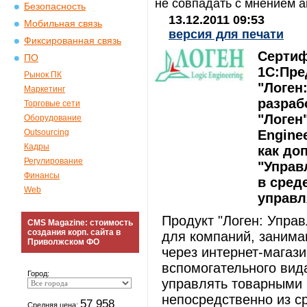
не совпадать с мнением а
Безопасность
13.12.2011 09:53
Мобильная связь
версия для печати
Фиксированная связь
Сертиф
ПО
1С:Пре
Рынок ПК
"Логен
Маркетинг
разраб
Торговые сети
"Логен
Оборудование
Outsourcing
Engine
Кадры
как до
Регулирование
"Управ
Финансы
в сред
Web
управл
Продукт "Логен: Упра
CMS Magazine: стоимость
создания корп. сайта в
для компаний, занима
Приволжском ФО
через интернет-магази
вспомогательного вид
Город:
управлять товарными
непосредственно из с
57 958
Средняя цена: