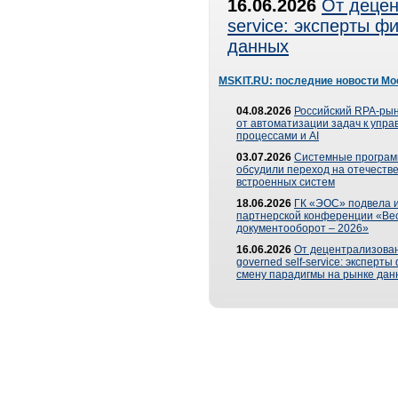
16.06.2026
От децен
service: эксперты 
данных
MSKIT.RU: последние новости Мо
04.08.2026
Российский RPA-рын
от автоматизации задач к упр
процессами и AI
03.07.2026
Системные програ
обсудили переход на отечеств
встроенных систем
18.06.2026
ГК «ЭОС» подвела и
партнерской конференции «Ве
документооборот – 2026»
16.06.2026
От децентрализован
governed self-service: эксперт
смену парадигмы на рынке дан