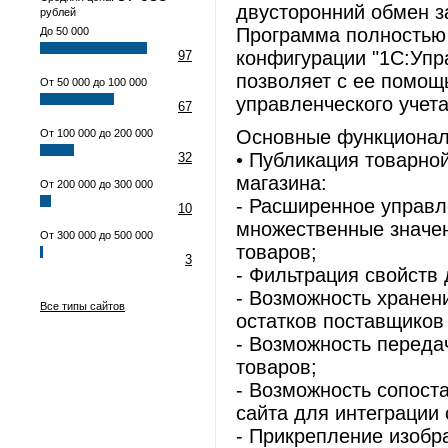
двусторонний обмен з
рублей
Программа полностью
До 50 000
конфигурации "1С:Упр
97
позволяет с ее помощ
От 50 000 до 100 000
управленческого учета
67
Основные функционал
От 100 000 до 200 000
• Публикация товарной
32
магазина:
От 200 000 до 300 000
- Расширенное управл
10
множественные значен
От 300 000 до 500 000
товаров;
3
- Фильтрация свойств 
- Возможность хранени
Все типы сайтов
остатков поставщиков 
- Возможность переда
товаров;
- Возможность сопост
сайта для интеграции
- Прикрепление изобр