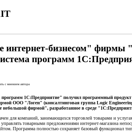
IT
е интернет-бизнесом" фирмы 
Система программ 1С:Предпри
ать с мнением автора
 программ 1С:Предприятие" получил программный продукт "
мой ООО "Логен" (консалтинговая группа Logic Engineering
 небольшой фирмой", разработанное в среде "1С:Предприят
ачен для компаний, занимающихся торговлей товарами и услугам
т управлять товарными предложениями интернет-магазина непос
сайтом. Программа полностью сохраняет базовый функционал т