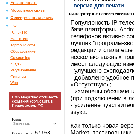
Безопасность
версия для печати
Мобильная связь
IT-интегратор ICE Partners сообщае
Фиксированная связь
Популярность IP-теле
ПО
базе платформы Andro
Рынок ПК
телефонов активно со
Маркетинг
лучших "программ-зво
Торговые сети
редакции и стала еще
Оборудование
несколько важных пра
Outsourcing
имеет следующие изм
Кадры
- улучшено эхоподавл
Регулирование
- добавлено удобное 
Финансы
Web
«Отсутствую»;
- изменены обозначен
(при подключении в ло
CMS Magazine: стоимость
создания корп. сайта в
- усиление чувствите
Приволжском ФО
звука.
Город:
Как только новая вер
Market, тестировщики
57 958
Средняя цена: