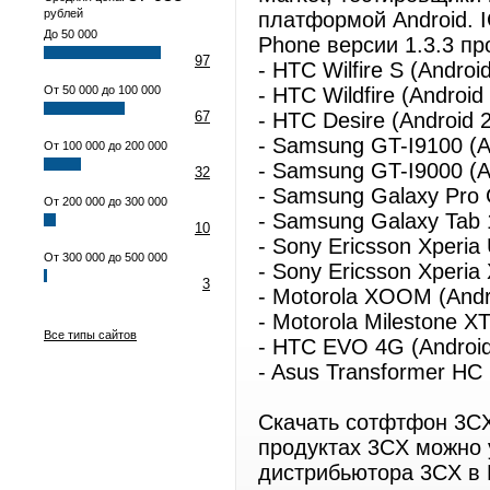
рублей
платформой Android. 
До 50 000
Phone версии 1.3.3 п
97
- HTC Wilfire S (Android
От 50 000 до 100 000
- HTC Wildfire (Android 
67
- HTC Desire (Android 2
- Samsung GT-I9100 (An
От 100 000 до 200 000
- Samsung GT-I9000 (An
32
- Samsung Galaxy Pro 
От 200 000 до 300 000
- Samsung Galaxy Tab 
10
- Sony Ericsson Xperia 
От 300 000 до 500 000
- Sony Ericsson Xperia 
3
- Motorola XOOM (Andro
- Motorola Milestone XT
Все типы сайтов
- HTC EVO 4G (Android
- Asus Transformer HC 
Скачать сотфтфон 3CX
продуктах 3CX можно 
дистрибьютора 3CX в Р