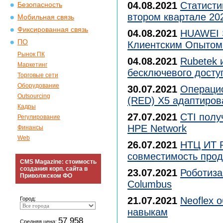
04.08.2021
Статисти
Безопасность
втором квартале 20
Мобильная связь
Фиксированная связь
04.08.2021
HUAWEI S
ПО
Клиентским Опытом
Рынок ПК
04.08.2021
Rubetek 
Маркетинг
бесключевого досту
Торговые сети
Оборудование
30.07.2021
Операцио
Outsourcing
(RED) X5 адаптиров
Кадры
27.07.2021
CTI полу
Регулирование
HPE Network
Финансы
Web
26.07.2021
НТЦ ИТ Р
совместимость прод
CMS Magazine: стоимость
создания корп. сайта в
23.07.2021
Роботиза
Приволжском ФО
Columbus
21.07.2021
Neoflex 
Город:
навыкам
57 958
Средняя цена: