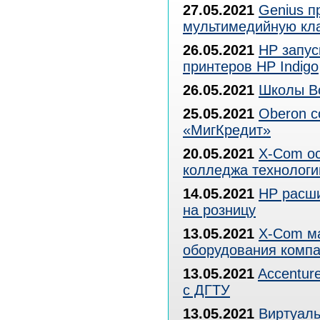
27.05.2021
Genius п
мультимедийную кла
26.05.2021
HP запус
принтеров HP Indigo
26.05.2021
Школы В
25.05.2021
Oberon с
«МигКредит»
20.05.2021
X-Com ос
колледжа технологи
14.05.2021
HP расши
на розницу
13.05.2021
X-Com ма
оборудования комп
13.05.2021
Accentur
с ДГТУ
13.05.2021
Виртуаль