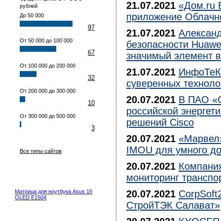
21.07.2021
«Дом.ru 
рублей
приложение Облачн
До 50 000
97
21.07.2021
Александ
От 50 000 до 100 000
безопасности Huawe
67
значимый элемент в
От 100 000 до 200 000
21.07.2021
ИнфоТеКС
32
суверенных техноло
От 200 000 до 300 000
20.07.2021
В ПАО «С
10
российской энергет
От 300 000 до 500 000
решений Cisco
3
20.07.2021
«Марвел»
IMOU для умного д
Все типы сайтов
20.07.2021
Компания
мониторинг транспо
Матрица для ноутбука Asus 15
20.07.2021
CorpSoft
OLED E1504
СтройТЭК Салават»