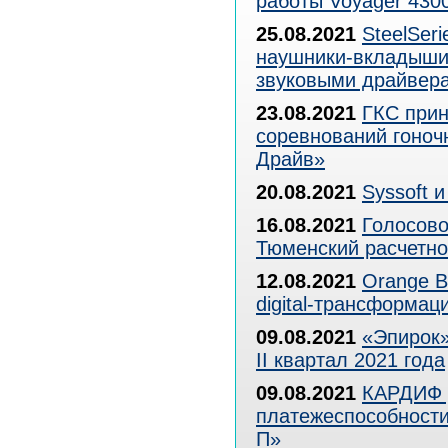
работы Voyager 430
25.08.2021
SteelSer
наушники-вкладыши
звуковыми драйвер
23.08.2021
ГКС прин
соревнований гоноч
Драйв»
20.08.2021
Syssoft 
16.08.2021
Голосово
Тюменский расчетн
12.08.2021
Orange B
digital-трансформац
09.08.2021
«Эпирок»
II квартал 2021 года
09.08.2021
КАРДИФ д
платежеспособности
П»