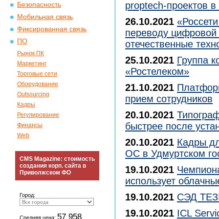
proptech-проектов 
Безопасность
Мобильная связь
26.10.2021
«Россети
Фиксированная связь
переводу цифровой 
ПО
отечественные техн
Рынок ПК
25.10.2021
Группа к
Маркетинг
«Ростелеком»
Торговые сети
Оборудование
21.10.2021
Платформ
Outsourcing
прием сотрудников
Кадры
20.10.2021
Типограф
Регулирование
быстрее после уста
Финансы
Web
20.10.2021
Кадры д
ОС в Удмуртском го
CMS Magazine: стоимость
создания корп. сайта в
19.10.2021
Чемпиона
Приволжском ФО
использует облачные
19.10.2021
СЭД ТЕЗИ
Город:
19.10.2021
ICL Serv
57 958
Средняя цена: