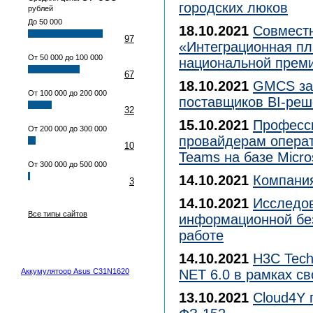
городских люков
рублей
До 50 000
18.10.2021
Совместн
97
«Интеграционная пл
От 50 000 до 100 000
национальной прем
67
18.10.2021
GMCS зан
От 100 000 до 200 000
поставщиков BI-реш
32
15.10.2021
Професс
От 200 000 до 300 000
провайдерам операти
10
Teams на базе Micro
От 300 000 до 500 000
14.10.2021
Компания
3
14.10.2021
Исследов
Все типы сайтов
информационной без
работе
14.10.2021
H3C Tech
Аккумулятоор Asus C31N1620
NET 6.0 в рамках св
13.10.2021
Cloud4Y