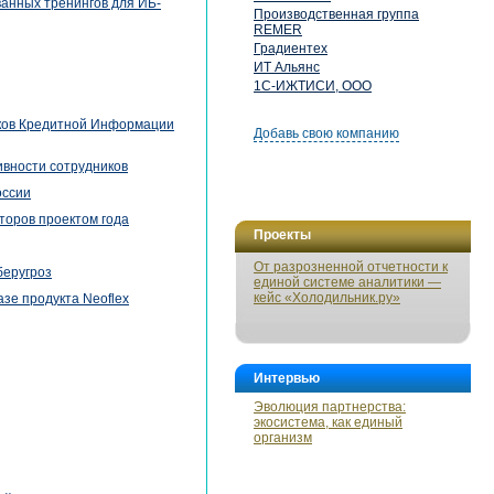
ванных тренингов для ИБ-
Производственная группа
REMER
Градиентех
ИТ Альянс
1С-ИЖТИСИ, ООО
иков Кредитной Информации
Добавь свою компанию
ивности сотрудников
оссии
торов проектом года
Проекты
От разрозненной отчетности к
беругроз
единой системе аналитики —
кейс «Холодильник.ру»
зе продукта Neoflex
Интервью
Эволюция партнерства:
экосистема, как единый
организм