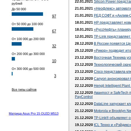
22.01.2021
Silicon Power предст
рублей
21.01.2021
«Неофлекс» автомати
До 50 000
21.01.2021
РЕД СОФТ и «Анлим-С
97
18.01.2021
HP представляет нов
От 50 000 до 100 000
18.01.2021
«РуссНефть» планиру
67
12.01.2021
TP-Link представляет
От 100 000 до 200 000
28.12.2020
В России появятся Ц
32
25.12.2020
«Рикор» подводит ито
От 200 000 до 300 000
23.12.2020
Восточная Техника у
10
23.12.2020
Технологический ска
От 300 000 до 500 000
23.12.2020
Cisco представила кл
3
22.12.2020
Canyon анонсировал б
22.12.2020
Hengli Intelligent P
Все типы сайтов
22.12.2020
Аванпост и SafeTech
PayControl
22.12.2020
DataLine запускает к
21.12.2020
Motorola и Brooklyn 
Матрица Asus Pro 15 OLED M513
21.12.2020
TP-Link® объявляет о
19.12.2020
ICL Техно и «Рэйдикс