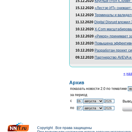
15.12.2020
Круглый стол iCluster
15.12.2020
«Лестэр ИТ» снижает
14.12.2020
Терминалы и валидат
11.12.2020
Digital Disrupt вложи
10.12.2020
X-Com масштабировала
10.12.2020
«Рикор» принимает з
10.12.2020
Повышена эффективно
10.12.2020
Разработан проект си
09.12.2020
Партнерство AVEVA и
«
на
Архив
показать новости 2.0 по тематике
за период
c
Выво
по
Copyright . Все права защищены