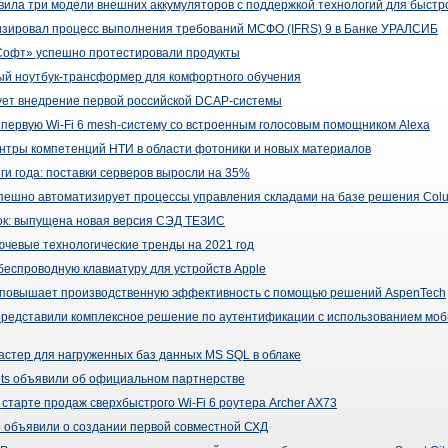
авила три модели внешних аккумуляторов с поддержкой технологий для быстр
зировал процесс выполнения требований МСФО (IFRS) 9 в Банке УРАЛСИБ
офт» успешно протестировали продукты
ый ноутбук-трансформер для комфортного обучения
ет внедрение первой российской DCAP-системы
 первую Wi-Fi 6 mesh-систему со встроенным голосовым помощником Alexa
ентры компетенций НТИ в области фотоники и новых материалов
ги года: поставки серверов выросли на 35%
спешно автоматизирует процессы управления складами на базе решения Co
чок: выпущена новая версия СЭД ТЕЗИС
ючевые технологические тренды на 2021 год
еспроводную клавиатуру для устройств Apple
lant повышает производственную эффективность с помощью решений AspenTech
 представили комплексное решение по аутентификации с использованием мо
ластер для нагруженных баз данных MS SQL в облаке
Nets объявили об официальном партнерстве
 старте продаж сверхбыстрого Wi-Fi 6 роутера Archer AX73
» объявили о создании первой совместной СХД