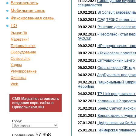
11.02.2021
Сингапурский обучающ
Безопасность
специалистов
Мобильная связь
10.02.2021
BI Consult завоевал в
Фиксированная связь
10.02.2021
СЭД ТЕЗИС помогла по
ПО
09.02.2021
Решение для развити
Рынок ПК
09.02.2021
«Неофлекс» стал пер
(ACCIS)
Маркетинг
Торговые сети
09.02.2021
HP представляет нов
Оборудование
08.02.2021
«Техносерв» помогает
Outsourcing
08.02.2021
Ситуационный центр 
Кадры
05.02.2021
Оплата через QR-код
Регулирование
04.02.2021
AppDynamics предста
Финансы
04.02.2021
Национальный Клиринг
Web
Reporting
04.02.2021
TP-Link представляет
CMS Magazine: стоимость
02.02.2021
Компания HP представ
создания корп. сайта в
Приволжском ФО
01.02.2021
Бренд Canyon анонси
28.01.2021
Воронежские студент
Город:
27.01.2021
Цифровизация Кузбасс
25.01.2021
Геймерская плавность
57 958
Средняя цена: