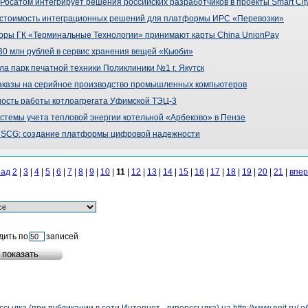
: Росатом интегрирует решения российских разработчиков в проекты Smart Cit
 стоимость интеграционных решений для платформы ИРС «Перевозки»
оры ГК «Терминальные Технологии» принимают карты China UnionPay
л 30 млн рублей в сервис хранения вещей «Кьюби»
 парк печатной техники Поликлиники №1 г. Якутск
аказы на серийное производство промышленных компьютеров
сть работы котлоагрегата Уфимской ТЭЦ-3
стемы учета тепловой энергии котельной «Арбеково» в Пензе
 SCG: создание платформы цифровой надежности
зад
2
|
3
|
4
|
5
|
6
|
7
|
8
|
9
|
10
|
11
|
12
|
13
|
14
|
15
|
16
|
17
|
18
|
19
|
20
|
21
|
впе
дить по
записей