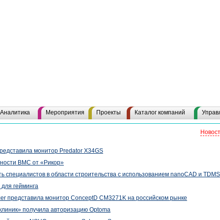
Аналитика
Мероприятия
Проекты
Каталог компаний
Управ
Новост
 представила монитор Predator X34GS
ности BMC от «Рикор»
ть специалистов в области строительства с использованием nanoCAD и TDM
 для гейминга
cer представила монитор ConceptD CM3271K на российском рынке
клиник» получила авторизацию Optoma