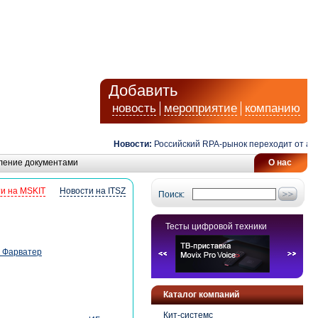
Добавить
новость
мероприятие
компанию
Новости:
Российский RPA-рынок переходит от автом
ление документами
О нас
и на MSKIT
Новости на ITSZ
Поиск:
Тесты цифровой техники
S Фарватер
Каталог компаний
Кит-системс