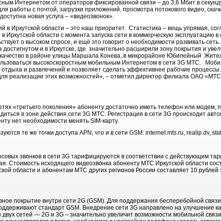
сным Интернетом от операторов фиксированной связи – до 3,6 Мбит в секунд
я работы с почтой, загрузки приложений, просмотра потокового видео, скач
доступна новая услуга – «видеозвонок».
й в Иркутской области – это наш приоритет. Статистика – вещь упрямая, со
в Иркутской области с момента запуска сети в коммерческую эксплуатацию в
ствует о высоком спросе, и ещё это говорит о необходимости развивать сеть.
 достигнутом и в Иркутске, где значительно расширили зону покрытия и уве
 качество в районе улицы Маршала Конева, в микрорайоне Юбилейный Жит
пользоваться высокоскоростным мобильным Интернетом в сети 3G МТС. Моб
отдыха и развлечений и позволяет сделать эффективнее рабочие процессы
ля реализации этих возможностей», – отметил директор филиала ОАО «МТС»
сетях «третьего поколения» абоненту достаточно иметь телефон или модем,
иться в зоне действия сети 3G МТС. Регистрация в сети 3G происходит авто
нту нет необходимости менять SIM-карту.
ся те же точки доступа APN, что и в сети GSM: internet.mts.ru, realip.dv, stati
совых звонков в сети 3G тарифицируются в соответствии с действующим та
я. Стоимость исходящего видеозвонка абоненту МТС Иркутской области соста
кой области и абонентам МТС других регионов России составляет 10 рублей 
вное покрытие внутри сети 2G (GSM). Для поддержания бесперебойной связ
поддерживают стандарт GSM. Внедрение сети 3G направлено на улучшение к
ы двух сетей — 2G и 3G – значительно увеличит возможности мобильной связ