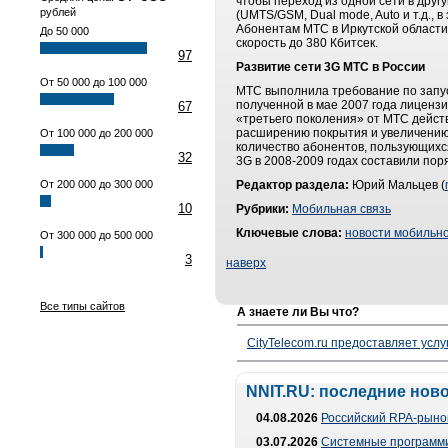
чтобы переход из одной сети в друг
рублей
(UMTS/GSM, Dual mode, Auto и т.д.,
Абонентам МТС в Иркутской области
До 50 000
скорость до 380 Кбитсек.
97
Развитие сети 3G МТС в России
От 50 000 до 100 000
МТС выполнила требование по запуск
полученной в мае 2007 года лиценз
67
«третьего поколения» от МТС действ
расширению покрытия и увеличению е
От 100 000 до 200 000
количество абонентов, пользующихс
32
3G в 2008-2009 годах составили пор
От 200 000 до 300 000
Редактор раздела:
Юрий Мальцев (
10
Рубрики:
Мобильная связь
Ключевые слова:
новости мобильно
От 300 000 до 500 000
3
наверх
Все типы сайтов
А знаете ли Вы что?
CityTelecom.ru предоставляет услу
NNIT.RU: последние нов
04.08.2026
Российский RPA-рынок
03.07.2026
Системные программи