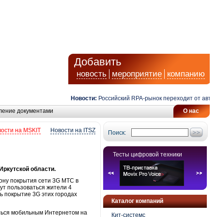
Добавить
новость
мероприятие
компанию
Новости:
Российский RPA-рынок переходит от автомат
ление документами
О нас
ости на MSKIT
Новости на ITSZ
Поиск:
Тесты цифровой техники
Иркутской области.
ону покрытия сети 3G МТС в
ут пользоваться жители 4
ь покрытие 3G этих городах
Каталог компаний
аться мобильным Интернетом на
Кит-системс