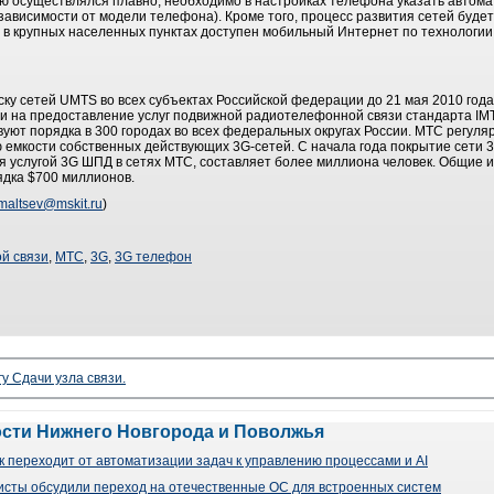
ую осуществлялся плавно, необходимо в настройках телефона указать автома
 в зависимости от модели телефона). Кроме того, процесс развития сетей буд
 в крупных населенных пунктах доступен мобильный Интернет по технологи
у сетей UMTS во всех субъектах Российской федерации до 21 мая 2010 года
ии на предоставление услуг подвижной радиотелефонной связи стандарта IM
уют порядка в 300 городах во всех федеральных округах России. МТС регуля
мкости собственных действующих 3G-сетей. С начала года покрытие сети 3G
я услугой 3G ШПД в сетях МТС, составляет более миллиона человек. Общие 
ядка $700 миллионов.
maltsev@mskit.ru
)
й связи
,
МТС
,
3G
,
3G телефон
гу Сдачи узла связи.
ости Нижнего Новгорода и Поволжья
 переходит от автоматизации задач к управлению процессами и AI
сты обсудили переход на отечественные ОС для встроенных систем