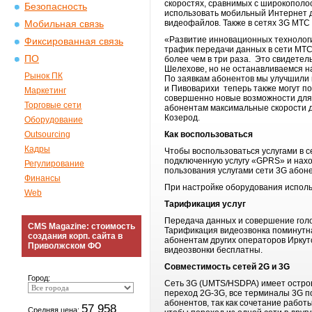
скоростях, сравнимых с широкополо
Безопасность
использовать мобильный Интернет дл
видеофайлов. Также в сетях 3G МТС 
Мобильная связь
«Развитие инновационных технологи
Фиксированная связь
трафик передачи данных в сети МТС 
ПО
более чем в три раза. Это свидетель
Шелехове, но не останавливаемся на
Рынок ПК
По заявкам абонентов мы улучшили
и Пивоварихи теперь также могут 
Маркетинг
совершенно новые возможности для 
Торговые сети
абонентам максимальные скорости д
Козерод.
Оборудование
Outsourcing
Как воспользоваться
Кадры
Чтобы воспользоваться услугами в 
подключенную услугу «GPRS» и наход
Регулирование
пользования услугами сети 3G абоне
Финансы
При настройке оборудования используют
Web
Тарификация услуг
Передача данных и совершение голо
CMS Magazine: стоимость
Тарификация видеозвонка поминутна
создания корп. сайта в
абонентам других операторов Иркутс
Приволжском ФО
видеозвонки бесплатны.
Совместимость сетей 2
G
и 3
G
Город:
Cеть 3G (UMTS/HSDPA) имеет остро
переход 2G-3G, все терминалы 3G 
абонентов, так как сочетание работ
57 958
Средняя цена: