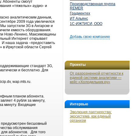
у. Абоненты смогут
Производственная группа
ивания «тяжелых» аудио- и
REMER
Градиентех
гласно аналитическим данным,
ИТ Альянс
 сентябре 2009 года увеличился
1С-ИЖТИСИ, ООО
 Мы запустили 3G в Ангарске и
личили емкость оборудования.
ели Ново-Ленино, Максимовщины
Добавь свою компанию
ильный Интернет открывает
. И наша задача –предоставить
 в Иркутской области Сергей
Проекты
 поддерживающие стандарт 3G,
матически и бесплатно. Для
От разрозненной отчетности к
единой системе аналитики —
cip.dv, wap.mts.ru.
кейс «Холодильник.ру»
рифным планом абонента.
вляет 4 рубля за минуту,
Интервью
за минуту. Входящие
Эволюция партнерства:
экосистема, как единый
организм
и предусмотрен бесшовный
ачества обслуживания
и для абонентов. Для того