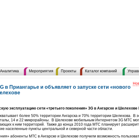
Аналитика
Мероприятия
Проекты
Каталог компаний
Управ
Нов
 в Приангарье и объявляет о запуске сети «нового
Шелехове
скую эксплуатацию сети «третьего поколения» 3G в Ангарске и Шелехове 
хватывает более 50% территории Ангарска и 70% территории Шелехова. В з
варталы, 14 и 22 микрорайоны. В Шелехове мобильным Интернетом 3G МТС мог
гающих к ним территорий. Также до конца 2010 года МТС планирует расширит
гие населенные пункты центральной и северной части области.
ения» абоненты МТС в Ангарске и Шелехове получили возможность пользов