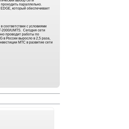
тический выбор сети
ет проходить параллельно.
и EDGE, который обеспечивает
 в соответствии с условиями
T-2000/UMTS. Сегодня сети
рно проводит работы по
 в России выросло в 2,5 раза,
инвестиции МТС в развитие сети