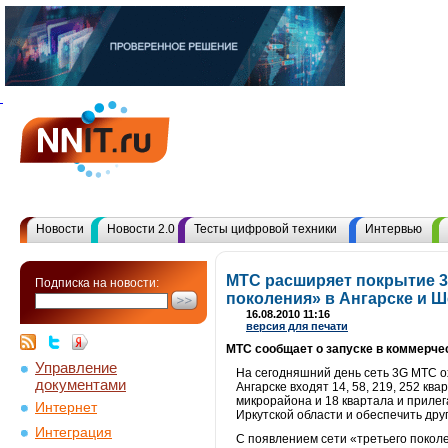
Новости
Новости 2.0
Тесты цифровой техники
Интервью
МТС расширяет покрытие 3G
Подписка на новости:
поколения» в Ангарске и 
16.08.2010 11:16
версия для печати
МТС сообщает о запуске в коммерче
Управление
На сегодняшний день сеть 3G МТС о
документами
Ангарске входят 14, 58, 219, 252 к
микрорайона и 18 квартала и приле
Интернет
Иркутской области и обеспечить дру
Интеграция
C появлением сети «третьего покол