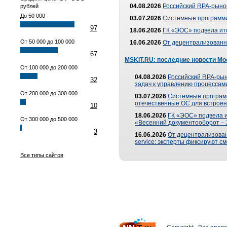
04.08.2026
Российский RPA-рынок
рублей
До 50 000
03.07.2026
Системные программи
97
18.06.2026
ГК «ЭОС» подвела ит
От 50 000 до 100 000
16.06.2026
От децентрализованно
67
MSKIT.RU: последние новости Мо
От 100 000 до 200 000
04.08.2026
Российский RPA-рын
32
задач к управлению процессами
От 200 000 до 300 000
03.07.2026
Системные програм
отечественные ОС для встроен
10
18.06.2026
ГК «ЭОС» подвела 
От 300 000 до 500 000
«Весенний документооборот –
3
16.06.2026
От децентрализованн
service: эксперты фиксируют с
Все типы сайтов