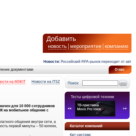
Добавить
новость
мероприятие
компанию
Новости:
Российский RPA-рынок переходит от автомат
ление документами
О нас
ости на MSKIT
Новости на ITSZ
Поиск:
Тесты цифровой техники
начен для 10 000 сотрудников
МК на мобильное общение с
латного общения внутри сети, а
ость первой минуты – 50 копеек,
Каталог компаний
.
Кит-системс