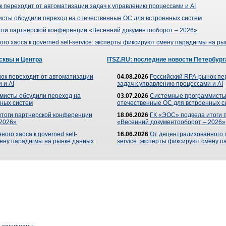
 переходит от автоматизации задач к управлению процессами и AI
сты обсудили переход на отечественные ОС для встроенных систем
оги партнерской конференции «Весенний документооборот – 2026»
го хаоса к governed self-service: эксперты фиксируют смену парадигмы на р
сквы и Центра
ITSZ.RU: последние новости Петербург
ок переходит от автоматизации
04.08.2026
Российский RPA-рынок пе
 и AI
задач к управлению процессами и AI
мисты обсудили переход на
03.07.2026
Системные программисты
ных систем
отечественные ОС для встроенных с
итоги партнерской конференции
18.06.2026
ГК «ЭОС» подвела итоги 
 2026»
«Весенний документооборот – 2026»
ого хаоса к governed self-
16.06.2026
От децентрализованного ха
мену парадигмы на рынке данных
service: эксперты фиксируют смену 