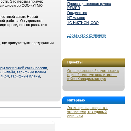
ности. Это первый пример
Производственная группа
ьный директор ООО «УГМК-
REMER
Градиентех
 сотовой связи. Новый
ИТ Альянс
ной работы. Он укрепляет
1С-ИЖТИСИ, ООО
вице-президент по развитию
Добавь свою компанию
, где присутствуют предприятия
Проекты
ры мобильной связи россии
,
От разрозненной отчетности к
ы Билайн
,
тарифные планы
единой системе аналитики —
елКом
,
тарифные планы
,
кейс «Холодильник.ру»
Интервью
Эволюция партнерства:
экосистема, как единый
организм