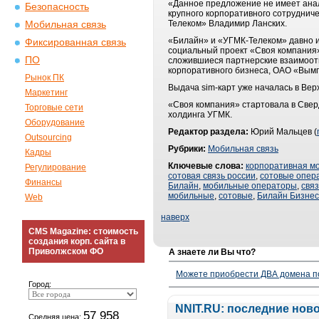
«Данное предложение не имеет анал
Безопасность
крупного корпоративного сотруднич
Телеком» Владимир Ланских.
Мобильная связь
«Билайн» и «УГМК-Телеком» давно и
Фиксированная связь
социальный проект «Своя компания»
ПО
сложившиеся партнерские взаимоотн
корпоративного бизнеса, ОАО «Вым
Рынок ПК
Выдача sim-карт уже началась в Ве
Маркетинг
«Своя компания» стартовала в Сверд
Торговые сети
холдинга УГМК.
Оборудование
Редактор раздела:
Юрий Мальцев (
Outsourcing
Рубрики:
Мобильная связь
Кадры
Ключевые слова:
корпоративная м
Регулирование
сотовая связь россии
,
сотовые опер
Финансы
Билайн
,
мобильные операторы
,
свя
мобильные
,
сотовые
,
Билайн Бизнес
Web
наверх
CMS Magazine: стоимость
создания корп. сайта в
Приволжском ФО
А знаете ли Вы что?
Можете приобрести ДВА домена п
Город:
NNIT.RU: последние нов
57 958
Средняя цена: