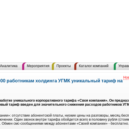
Аналитика
Мероприятия
Проекты
Каталог компаний
Управ
Нов
000 работникам холдинга УГМК уникальный тариф на
ботке уникального корпоративного тарифа «Своя компания». Он предназ
Новый тариф введен для значительного снижения расходов работников УГ
нии»: отсутствие абонентской платы, низкие цены на разговоры, месяц бесп
лючении. Один звонок внутри тарифа обойдется всего в половину рубля (стоим
). Обмен смс-сообщениями между абонентами «Своей компании» - бесплатно