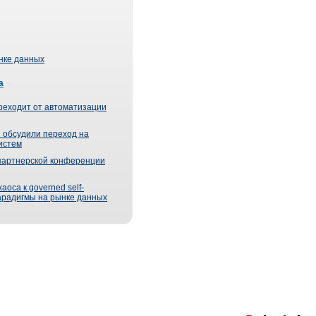
ынке данных
а
реходит от автоматизации
 обсудили переход на
истем
партнерской конференции
оса к governed self-
парадигмы на рынке данных