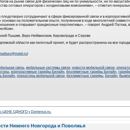
огов на рынке связи для физических лиц ни по уникальности, ни по масштаб
ества сотовых операторов с холдинговыми компаниями», – отметил генерал
 плодотворно сотрудничают в сфере фиксированной связи и в корпоративной
 основан на положительном опыте, полученном в ходе многолетней совмест
ошения и открывает грандиозные перспективы», – говорит Андрей Патока, 
пелКом».
рхней Пышме, Верх-Нейвинском, Кировограде и Серове
ловской области как пилотный проект, и будет распространена на все города
maltsev@mskit.ru
)
обильная связь
,
мобильные системы связи
,
новости мобильной связи
,
операто
аторы
,
корпоративные тарифы Билайн
,
безлимитные тарифы Билайн
,
тариф
зь Билайн
,
операторы мобильной связи
,
безлимитные тарифы
,
Билайн
,
Вымп
о ЦЕНЕ ОДНОГО у Domenus.ru.
ости Нижнего Новгорода и Поволжья