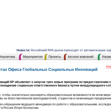
Новости:
Российский RPA-рынок переходит от автоматизации задач
Аналитика
Мероприятия
Проекты
Каталог компаний
Управ
Нов
антах Офиса Глобальных Социальных Инноваций
ций HP объявляет о запуске трех новых программ по предоставлению г
 поощрение социально ответственного бизнеса путем международного сот
, чтобы значительно расширить образовательные возможности во всем мир
ы на благо миллионов преподавателей, студентов и начинающих предприни
ео-обращении ведущего менеджера по работе с образовательными, исследо
 в России Игоря Белоусова.