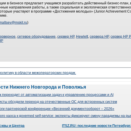
ции в бизнесе предлагает учащимся разработать действенный бизнес-план, 
ные направления работы, а также социальная и экологическая ответственно
которые участвуют в программе «Достижения молодых» (Junior Achievement C
ике.
maltsev@mskit.ru
)
ерверное
,
сетевое оборудование
,
сервер HP
,
Hewlett
,
сервера HP
,
сервер HP Pr
HP
 политику в области межоператорских продаж.
ости Нижнего Новгорода и Поволжья
 переходит от автоматизации задач к управлению процессами и AI
сты обсудили переход на отечественные ОС для встроенных систем
оги партнерской конференции «Весенний документооборот – 2026»
го хаоса к governed self-service: эксперты фиксируют смену парадигмы на р
сквы и Центра
ITSZ.RU: последние новости Петербург