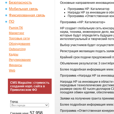
Безопасность
Основные направления инновационны
Мобильная связь
Программа НР: Катализатор
Награда НР за инновации в об
Фиксированная связь
Программа «Ответственная кон
ПО
Программа «НР: Катализатор»
Рынок ПК
НР создает глобальную сеть консор
наука, техника, инженерное дело, м
Маркетинг
которые будут определять будущее р
Торговые сети
интеллектуальный и творческий пот
Оборудование
Выбор участников будет осуществлят
Outsourcing
Регистрация желающих подать заявку
Кадры
Крайний срок подачи предложений по
Регулирование
Объявление результатов: 3 сентябр
Финансы
Более подробная информация www.hp
Web
Программа «Награда НР за инноваци
Награда НР за инновации в области
CMS Magazine: стоимость
передовые технологические достиже
создания корп. сайта в
размере около 40 тысяч долларов СШ
Приволжском ФО
поощряя обмен идеями, обеспечивая
Заявки на получение гранта принима
Город:
Более подробная информация www.h
Программа «Ответственная конкуре
57 958
Средняя цена: