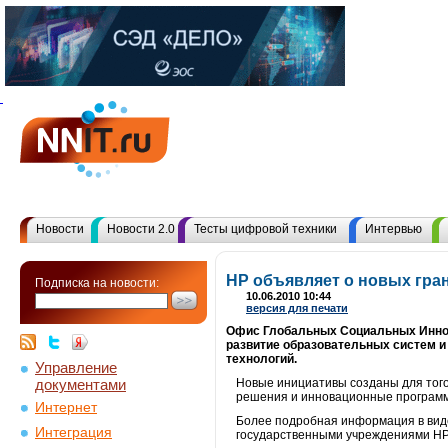
Новости
Новости 2.0
Тесты цифровой техники
Интервью
HP объявляет о новых гр
Подписка на новости:
10.06.2010 10:44
версия для печати
Офис Глобальных Социальных Иннова
развитие образовательных систем и
технологий.
Управление
документами
Новые инициативы созданы для того
решения и инновационные программ
Интернет
Более подробная информация в вид
Интеграция
государственными учреждениями НР