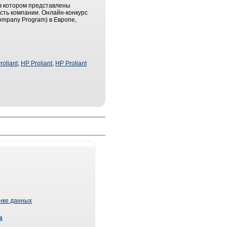
в котором представлены
сть компании. Онлайн-конкурс
ompany Program) в Европе,
oliant
,
HP Proliant
,
HP Proliant
ынке данных
а