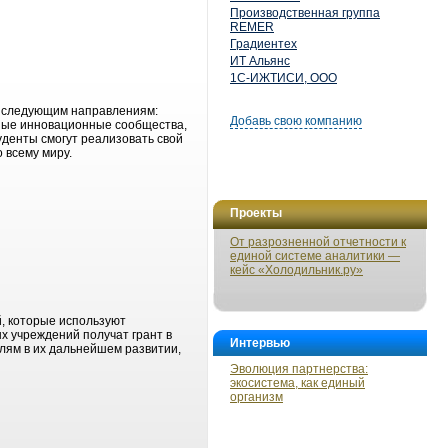
Производственная группа
REMER
Градиентех
ИТ Альянс
1С-ИЖТИСИ, ООО
о следующим направлениям:
Добавь свою компанию
одные инновационные сообщества,
уденты смогут реализовать свой
 всему миру.
Проекты
От разрозненной отчетности к
единой системе аналитики —
кейс «Холодильник.ру»
, которые используют
х учреждений получат грант в
Интервью
елям в их дальнейшем развитии,
Эволюция партнерства:
экосистема, как единый
организм