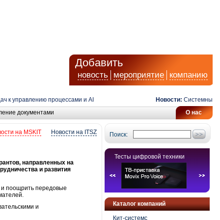
Добавить
новость
мероприятие
компанию
 к управлению процессами и AI
Новости:
Системные про
ление документами
О нас
ости на MSKIT
Новости на ITSZ
Поиск:
Тесты цифровой техники
рантов, направленных на
рудничества и развития
е и поощрить передовые
мателей.
Каталог компаний
вательскими и
Кит-системс