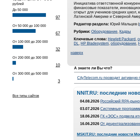
Инициатива ответственной конкурен
рублей
финансовые показатели, инновацион
До 50 000
открыт для учеников средних школ, 
Латинской Америке и Северной Амер
97
Редактор раздела:
Юрий Мальцев (
От 50 000 до 100 000
Рубрики:
Оборудование
,
Кадры
67
Ключевые слова:
Hewlett Packard
,
с
От 100 000 до 200 000
DL
,
HP Bladesystem
,
оборудование
,
32
наверх
От 200 000 до 300 000
10
А знаете ли Вы что?
От 300 000 до 500 000
CityTelecom.ru проводит активную
3
NNIT.RU: последние нов
Все типы сайтов
04.08.2026
Российский RPA-рынок
03.07.2026
Системные программи
18.06.2026
ГК «ЭОС» подвела ит
16.06.2026
От децентрализованно
MSKIT.RU: последние новости Мо