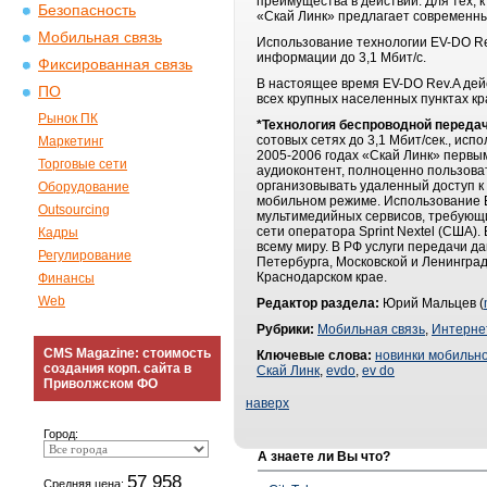
преимущества в действии. Для тех, 
Безопасность
«Скай Линк» предлагает современный
Мобильная связь
Использование технологии EV-DO Rev
информации до 3,1 Мбит/с.
Фиксированная связь
В настоящее время EV-DO Rev.A дей
ПО
всех крупных населенных пунктах кр
Рынок ПК
*Технология беспроводной переда
сотовых сетях до 3,1 Мбит/сек., ис
Маркетинг
2005-2006 годах «Скай Линк» первым
Торговые сети
аудиоконтент, полноценно пользова
организовывать удаленный доступ к
Оборудование
мобильном режиме. Использование E
Outsourcing
мультимедийных сервисов, требующи
сети оператора Sprint Nextel (США)
Кадры
всему миру. В РФ услуги передачи д
Регулирование
Петербурга, Московской и Ленинград
Краснодарском крае.
Финансы
Web
Редактор раздела:
Юрий Мальцев (
Рубрики:
Мобильная связь
,
Интерне
CMS Magazine: стоимость
Ключевые слова:
новинки мобильно
создания корп. сайта в
Скай Линк
,
evdo
,
ev do
Приволжском ФО
наверх
Город:
А знаете ли Вы что?
57 958
Средняя цена: