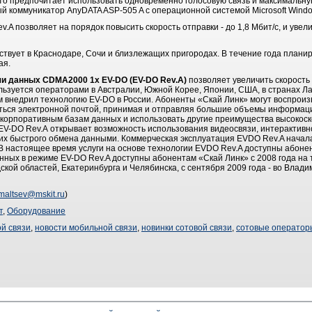
кто предпочитает использовать одновременно голосовую связь и максимальну
 коммуникатор AnyDATA ASP-505 A с операционной системой Microsoft Window
.A позволяет на порядок повысить скорость отправки - до 1,8 Мбит/с, и увел
ствует в Краснодаре, Сочи и близлежащих пригородах. В течение года плани
ая.
чи данных CDMA2000 1x EV-DO (EV-DO Rev.А)
позволяет увеличить скорость
пользуется операторами в Австралии, Южной Корее, Японии, США, в странах Л
 внедрил технологию EV-DO в России. Абоненты «Скай Линк» могут воспроизв
ться электронной почтой, принимая и отправляя большие объемы информаци
 корпоративным базам данных и использовать другие преимущества высокоск
V-DO Rev.А открывает возможность использования видеосвязи, интерактивно
х быстрого обмена данными. Коммерческая эксплуатация EVDO Rev.A началась
. В настоящее время услуги на основе технологии EVDO Rev.A доступны абоне
анных в режиме EV-DO Rev.A доступны абонентам «Скай Линк» с 2008 года на
ской областей, Екатеринбурга и Челябинска, с сентября 2009 года - во Влади
maltsev@mskit.ru
)
т
,
Оборудование
й связи
,
новости мобильной связи
,
новинки сотовой связи
,
сотовые оператор