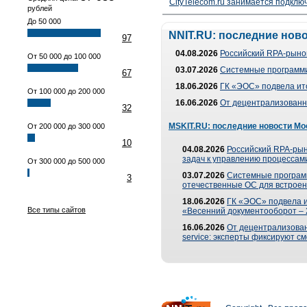
CityTelecom.ru занимается подклю
рублей
До 50 000
NNIT.RU: последние нов
97
04.08.2026
Российский RPA-рынок
От 50 000 до 100 000
03.07.2026
Системные программи
67
18.06.2026
ГК «ЭОС» подвела ит
От 100 000 до 200 000
16.06.2026
От децентрализованно
32
MSKIT.RU: последние новости Мо
От 200 000 до 300 000
10
04.08.2026
Российский RPA-рын
задач к управлению процессами
От 300 000 до 500 000
03.07.2026
Системные програм
3
отечественные ОС для встроен
18.06.2026
ГК «ЭОС» подвела 
Все типы сайтов
«Весенний документооборот –
16.06.2026
От децентрализованн
service: эксперты фиксируют с