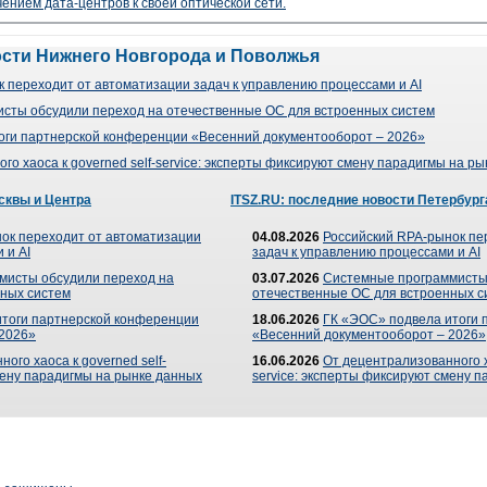
чением дата-центров к своей оптической сети.
ости Нижнего Новгорода и Поволжья
 переходит от автоматизации задач к управлению процессами и AI
сты обсудили переход на отечественные ОС для встроенных систем
оги партнерской конференции «Весенний документооборот – 2026»
го хаоса к governed self-service: эксперты фиксируют смену парадигмы на р
сквы и Центра
ITSZ.RU: последние новости Петербург
ок переходит от автоматизации
04.08.2026
Российский RPA-рынок пе
 и AI
задач к управлению процессами и AI
мисты обсудили переход на
03.07.2026
Системные программисты
ных систем
отечественные ОС для встроенных с
итоги партнерской конференции
18.06.2026
ГК «ЭОС» подвела итоги 
 2026»
«Весенний документооборот – 2026»
ого хаоса к governed self-
16.06.2026
От децентрализованного ха
мену парадигмы на рынке данных
service: эксперты фиксируют смену 