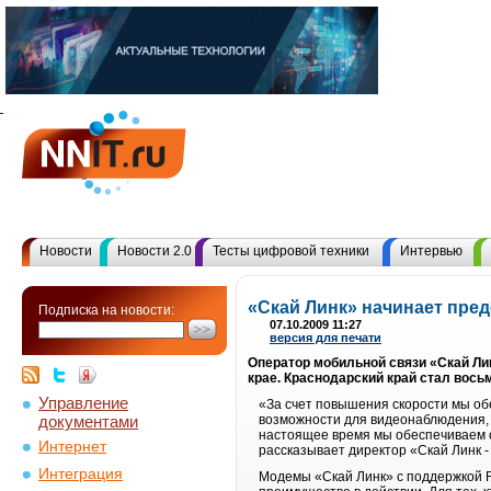
Новости
Новости 2.0
Тесты цифровой техники
Интервью
«Скай Линк» начинает пред
Подписка на новости:
07.10.2009 11:27
версия для печати
Оператор мобильной связи «Скай Ли
крае. Краснодарский край стал вось
Управление
«За счет повышения скорости мы о
документами
возможности для видеонаблюдения, 
настоящее время мы обеспечиваем с
Интернет
рассказывает директор «Скай Линк 
Интеграция
Модемы «Скай Линк» с поддержкой R