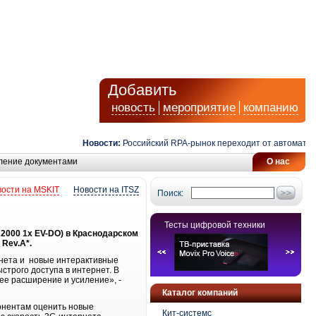
Добавить
новость
мероприятие
компанию
Новости:
Российский RPA-рынок переходит от автоматизац
ление документами
О нас
ости на MSKIT
Новости на ITSZ
Поиск:
Тесты цифровой техники
2000 1x EV-DO) в Краснодарском
Rev.A*.
нета и новые интерактивные
трого доступа в интернет. В
ее расширение и усиление», -
Каталог компаний
бонентам оценить новые
Кит-системс