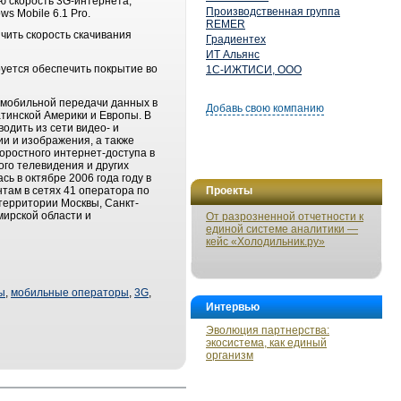
ю скорость 3G-интернета,
Производственная группа
s Mobile 6.1 Pro.
REMER
ичить скорость скачивания
Градиентех
ИТ Альянс
руется обеспечить покрытие во
1С-ИЖТИСИ, ООО
 мобильной передачи данных в
Добавь свою компанию
атинской Америки и Европы. В
одить из сети видео- и
и и изображения, а также
оростного интернет-доступа в
го телевидения и других
 в октябре 2006 года году в
нтам в сетях 41 оператора по
Проекты
 территории Москвы, Санкт-
мирской области и
От разрозненной отчетности к
единой системе аналитики —
кейс «Холодильник.ру»
ы
,
мобильные операторы
,
3G
,
Интервью
Эволюция партнерства:
экосистема, как единый
организм