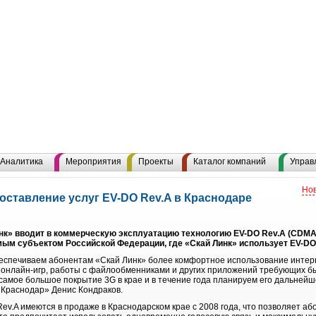
Аналитика
Мероприятия
Проекты
Каталог компаний
Управ
Нов
оставление услуг EV-DO Rev.A в Краснодаре
нк» вводит в коммерческую эксплуатацию технологию EV-DO Rev.A (CDMA
мым субъектом Российской Федерации, где «Скай Линк» использует EV-DO 
беспечиваем абонентам «Скай Линк» более комфортное использование интер
онлайн-игр, работы с файлообменниками и других приложений требующих быс
амое большое покрытие 3G в крае и в течение года планируем его дальнейш
- Краснодар» Денис Кондраков.
ev.A имеются в продаже в Краснодарском крае с 2008 года, что позволяет а