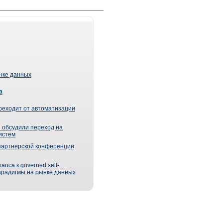
ынке данных
а
реходит от автоматизации
 обсудили переход на
истем
партнерской конференции
оса к governed self-
парадигмы на рынке данных