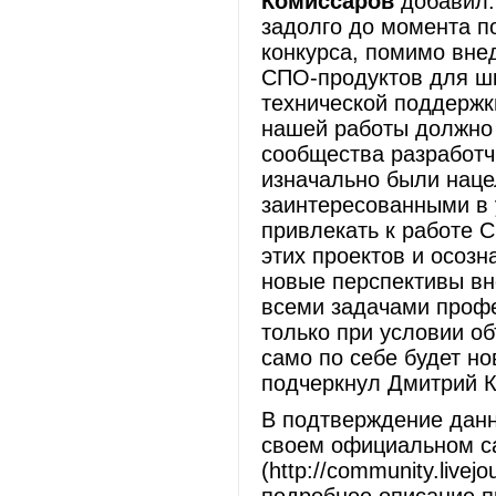
Комиссаров
добавил:
задолго до момента п
конкурса, помимо вне
СПО-продуктов для шк
технической поддержк
нашей работы должно 
сообщества разработч
изначально были наце
заинтересованными в 
привлекать к работе
этих проектов и осозн
новые перспективы вн
всеми задачами профе
только при условии о
само по себе будет н
подчеркнул Дмитрий 
В подтверждение данн
своем официальном сай
(http://community.livej