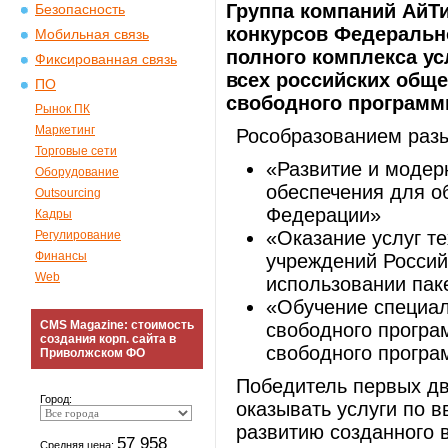
Группа компаний АйТ
Безопасность
конкурсов Федерально
Мобильная связь
полного комплекса ус
Фиксированная связь
всех российских общ
ПО
свободного программн
Рынок ПК
Маркетинг
Рособразованием раз
Торговые сети
«Развитие и модер
Оборудование
обеспечения для о
Outsourcing
Федерации»
Кадры
«Оказание услуг т
Регулирование
Финансы
учреждений Россий
Web
использовании пак
«Обучение специал
CMS Magazine: стоимость
свободного програ
создания корп. сайта в
свободного програ
Приволжском ФО
Победитель первых дв
Город:
оказывать услуги по 
развитию созданного 
57 958
Средняя цена: