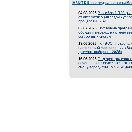
MSKIT.RU: последние новости Мо
04.08.2026
Российский RPA-рын
от автоматизации задач к упр
процессами и AI
03.07.2026
Системные програ
обсудили переход на отечеств
встроенных систем
18.06.2026
ГК «ЭОС» подвела и
партнерской конференции «Ве
документооборот – 2026»
16.06.2026
От децентрализован
governed self-service: эксперт
смену парадигмы на рынке дан