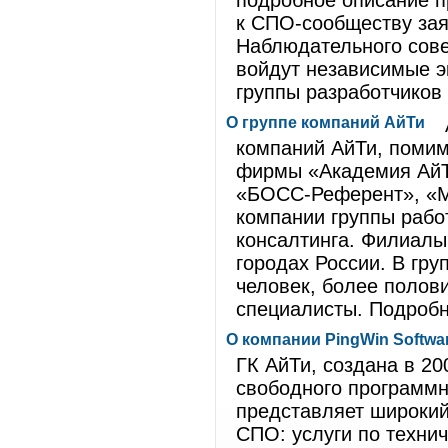
подробное описание п
к СПО-сообществу зая
Наблюдательного совет
войдут независимые 
группы разработчиков
О группе компаний АйТи
компаний АйТи, помим
фирмы «Академия АйТ
«БОСС-Референт», «М
компании группы рабо
консалтинга. Филиалы
городах России. В гр
человек, более поло
специалисты. Подробн
О компании PingWin Softwa
ГК АйТи, создана в 20
свободного программн
представляет широкий
СПО: услуги по техни