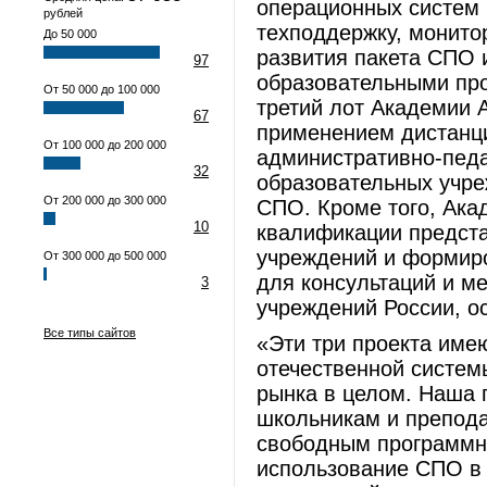
операционных систем 
рублей
техподдержку, монитор
До 50 000
развития пакета СПО 
97
образовательными про
От 50 000 до 100 000
третий лот Академии 
67
применением дистанци
От 100 000 до 200 000
административно-педа
32
образовательных учре
От 200 000 до 300 000
СПО. Кроме того, Ак
10
квалификации предст
учреждений и формиро
От 300 000 до 500 000
для консультаций и м
3
учреждений России, 
Все типы сайтов
«Эти три проекта име
отечественной системы
рынка в целом. Наша 
школьникам и препода
свободным программны
использование СПО в 