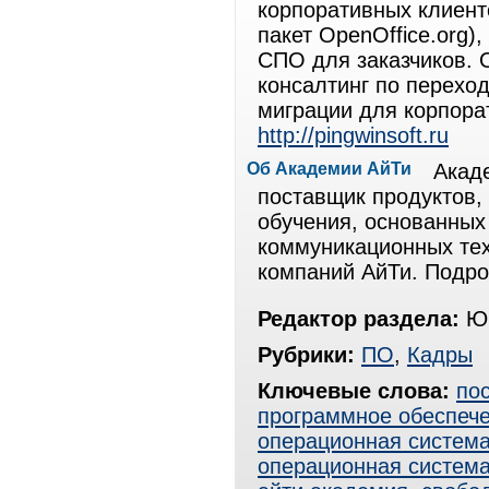
корпоративных клиент
пакет OpenOffice.org),
СПО для заказчиков. 
консалтинг по перехо
миграции для корпора
http://pingwinsoft.ru
Об Академии АйТи
Акад
поставщик продуктов,
обучения, основанны
коммуникационных тех
компаний АйТи. Подро
Редактор раздела:
Юр
Рубрики:
ПО
,
Кадры
Ключевые слова:
по
программное обеспеч
операционная система 
операционная система