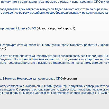
 приступает к реализации трех проектов в области использования СПО в уч
победителем трех открытых конкурсов Федерального агентства по образован
а по внедрению во всех российских общеобразовательных учреждениях пакета
нтр решений Linux в УрФО
(Новости короткой строкой)
Петербурга сотрудничает с "ГНУ/Линуксцентром" в области развития инфрас
сти)
5 лет, посвящено сотрудничеству сторон в области развития Свободного ПО в
бодного ПО и организации обмена опытом, по подготовке государственных с
него профессионального и высшего образования, по поэтапному внедрению 
ть. В Нижнем Новгороде запущен сервер СПО
(Новости)
асти совместно с компанией «ГНУ/Линуксцентр» запустили сервер, на кото
ым кодом. С сервера, расположенного по адресу spo.nnov.ru/pub, можно ска
а Linux и офисный пакет OpenOffice. Обслуживает сервер компания «ГНУ/Ли