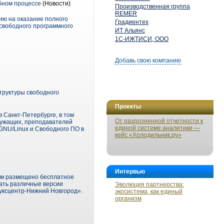
ебном процессе
(Новости)
Производственная группа
REMER
ию на оказание полного
Градиентех
 свободного программного
ИТ Альянс
1С-ИЖТИСИ, ООО
Добавь свою компанию
труктуры свободного
Проекты
 Санкт-Петербурге, в том
От разрозненной отчетности к
лужащих, преподавателей
единой системе аналитики —
GNU/Linux и Свободного ПО в
кейс «Холодильник.ру»
Интервью
ром размещено бесплатное
чать различные версии
Эволюция партнерства:
нуксцентр-Нижний Новгород».
экосистема, как единый
организм