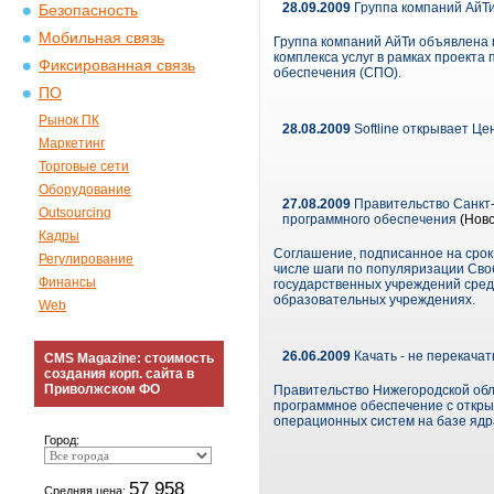
28.09.2009
Группа компаний АйТи
Безопасность
Мобильная связь
Группа компаний АйТи объявлена 
комплекса услуг в рамках проект
Фиксированная связь
обеспечения (СПО).
ПО
Рынок ПК
28.08.2009
Softline открывает Це
Маркетинг
Торговые сети
Оборудование
27.08.2009
Правительство Санкт-
Outsourcing
программного обеспечения
(Ново
Кадры
Соглашение, подписанное на срок 
Регулирование
числе шаги по популяризации Сво
Финансы
государственных учреждений сред
образовательных учреждениях.
Web
26.06.2009
Качать - не перекача
CMS Magazine: стоимость
создания корп. сайта в
Приволжском ФО
Правительство Нижегородской обл
программное обеспечение с открыт
операционных систем на базе ядр
Город:
57 958
Средняя цена: