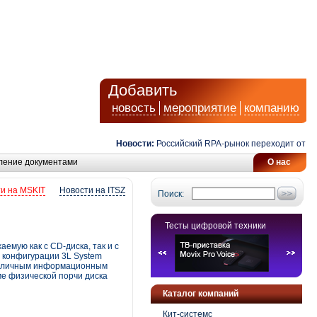
Добавить
новость
мероприятие
компанию
Новости:
Российский RPA-рынок переходит от авто
ление документами
О нас
и на MSKIT
Новости на ITSZ
Поиск:
Тесты цифровой техники
аемую как с CD-диска, так и с
 конфигурации 3L System
различным информационным
ме физической порчи диска
Каталог компаний
Кит-системс