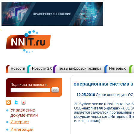
Новости
Новости 2.0
Тесты цифровой техники
Интервью
операционная система u
Подписка на новости:
12.05.2010
Лисси анонсирует ОС 
3L System secure (Lissi Linux Liv
USB-накопителя («флэшки»). 3L S
Управление
является замкнутой программной 
документами
ресурсам через сеть Интернет. Эт
или «флэшки»).
Интернет
Интеграция