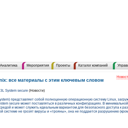
Аналитика
Мероприятия
Проекты
Каталог компаний
Управ
Новост
nix: все материалы с этим ключевым словом
3L System secure
(Новости)
e System) представляет собой полноценную операционную систему Linux, загруж
ystem secure может поставляться в различных конфигурациях. В минимальной
средой и может служить идеальным вариантом для безопасного доступа к 
ой системе не грозят вирусы и «трояны», она не поддается разрушению (кро