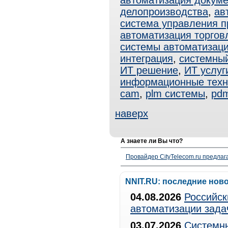
автоматизация докум
делопроизводства
,
ав
система управления 
автоматизация торгов
системы автоматизац
интеграция
,
системный
ИТ решение
,
ИТ услуг
информационные техн
cam
,
plm системы
,
pd
наверх
А знаете ли Вы что?
Провайдер CityTelecom.ru предлаг
NNIT.RU: последние нов
04.08.2026
Российск
автоматизации зада
03.07.2026
Системны