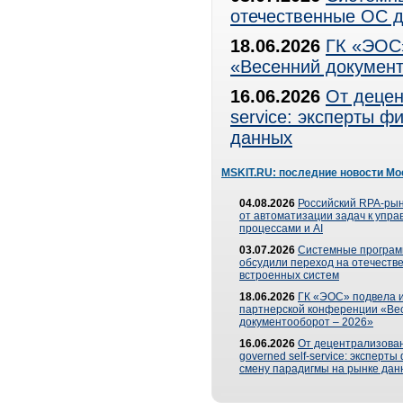
отечественные ОС д
18.06.2026
ГК «ЭОС»
«Весенний документ
16.06.2026
От децен
service: эксперты 
данных
MSKIT.RU: последние новости Мо
04.08.2026
Российский RPA-рын
от автоматизации задач к упр
процессами и AI
03.07.2026
Системные програ
обсудили переход на отечеств
встроенных систем
18.06.2026
ГК «ЭОС» подвела и
партнерской конференции «Ве
документооборот – 2026»
16.06.2026
От децентрализован
governed self-service: эксперт
смену парадигмы на рынке дан