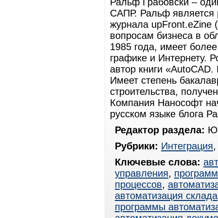
Ральф Грабовски – оди
САПР. Ральф является 
журнала upFront.eZine 
вопросам бизнеса в обл
1985 года, имеет более
графике и Интернету. Р
автор книги «AutoCAD.
Имеет степень бакалавр
строительства, получе
Компания Нанософт на
русском языке блога Р
Редактор раздела:
Юр
Рубрики:
Интеграция
Ключевые слова:
ав
управления
,
программ
процессов
,
автоматиз
автоматизация склада
программы автоматиз