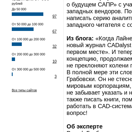
о будущем САПР» с уча
рублей
До 50 000
западных вендоров. По
97
написать серию аналит
западного читателя с 
От 50 000 до 100 000
67
Из блога:
«Когда Лайнел
От 100 000 до 200 000
новый журнал CADalyst 
32
первом месте». И тепер
От 200 000 до 300 000
концепцию, продолжае
10
не преклоняют колени
От 300 000 до 500 000
В полной мере эти сло
3
Грабовски. Он не стес
мировым корпорациям, 
Все типы сайтов
не забывает указать и 
также писать книги, п
работать в CAD-систем
вопрос!
Об эксперте