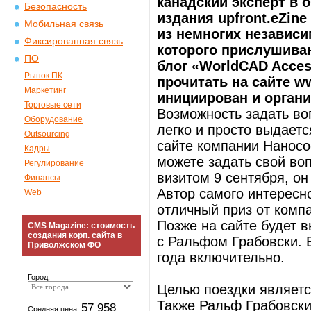
канадский эксперт в 
Безопасность
издания upfront.eZine
Мобильная связь
из немногих независи
Фиксированная связь
которого прислушива
ПО
блог «WorldCAD Acces
Рынок ПК
прочитать на сайте w
Маркетинг
инициирован и органи
Торговые сети
Возможность задать во
Оборудование
легко и просто выдаетс
Outsourcing
сайте компании Наносо
Кадры
можете задать свой во
Регулирование
визитом 9 сентября, он
Финансы
Автор самого интересно
Web
отличный приз от комп
Позже на сайте будет 
CMS Magazine: стоимость
создания корп. сайта в
с Ральфом Грабовски. 
Приволжском ФО
года включительно.
Город:
Целью поездки являетс
Также Ральф Грабовски
57 958
Средняя цена: