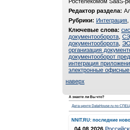
Ростелекомом SaaS-р
Редактор раздела:
Ал
Рубрики:
Интеграция
Ключевые слова:
си
документооборота
,
С
документооборота
,
Э
организация документ
документооборот пре
интеграция приложен
электронные офисные
наверх
А знаете ли Вы что?
Дата-центр DataHouse.ru по СПЕЦ-
NNIT.RU: последние нов
04.08.2026
Российск