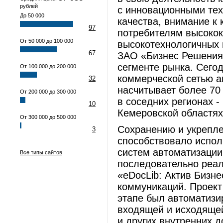
рублей
с инновационными тех
До 50 000
качества, внимание к
97
потребителям высокок
От 50 000 до 100 000
высокотехнологичных 
67
ЗАО «Бизнес Решения
сегменте рынка. Сего
От 100 000 до 200 000
коммерческой сетью ап
32
насчитывает более 70
От 200 000 до 300 000
в соседних регионах -
10
Кемеровской областях
От 300 000 до 500 000
Сохранению и укрепл
3
способствовало испо
систем автоматизации
Все типы сайтов
последовательно реал
«eDocLib: Актив Бизн
коммуникаций. Проект
этапе был автоматизи
входящей и исходящей
и других внутренних 