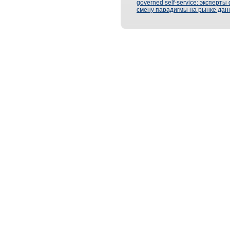
governed self-service: эксперт
смену парадигмы на рынке дан