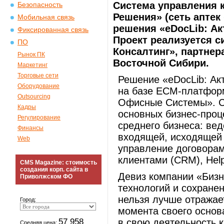
Система управления 
Безопасность
Решения» (сеть аптек
Мобильная связь
решения «eDocLib: Ак
Фиксированная связь
Проект реализуется с
ПО
Консалтинг», партнер
Рынок ПК
Восточной Сибири.
Маркетинг
Торговые сети
Решение «eDocLib: Ак
Оборудование
на базе ECM-платфор
Outsourcing
Офисные Системы». С
Кадры
основных бизнес-проц
Регулирование
среднего бизнеса: вед
Финансы
входящей, исходящей 
Web
управление договора
клиентами (CRM), Hel
CMS Magazine: стоимость
создания корп. сайта в
Девиз компании «Биз
Приволжском ФО
технологий и сохране
нельзя лучше отражае
Город:
момента своего основ
57 958
в свою деятельность 
Средняя цена: