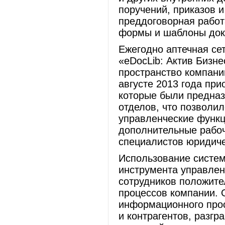
поручений, приказов 
преддоговорная работ
формы и шаблоны док
Ежегодно аптечная се
«eDocLib: Актив Бизн
пространство компании
августе 2013 года пр
которые были предна
отделов, что позволи
управленческие функц
дополнительные рабоч
специалистов юридиче
Использование систем
инструмента управле
сотрудников положител
процессов компании. 
информационного прос
и контрагентов, разгр