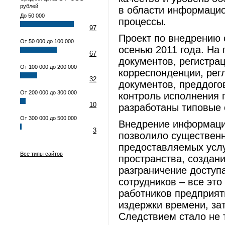
рублей
в области информацио
До 50 000
процессы.
97
Проект по внедрению 
От 50 000 до 100 000
осенью 2011 года. На
67
документов, регистра
От 100 000 до 200 000
корреспонденции, рег
32
документов, преддого
От 200 000 до 300 000
контроль исполнения 
10
разработаны типовые
От 300 000 до 500 000
Внедрение информаци
3
позволило существенн
предоставляемых услу
Все типы сайтов
пространства, создани
разграничение доступ
сотрудников – все эт
работников предприяти
издержки времени, за
Следствием стало не