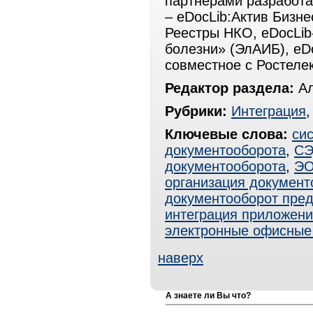
партнерами разработа
– eDocLib:Актив Бизне
Реестры НКО, eDocLib
болезни» (ЭлАИБ), eD
совместное с Ростел
Редактор раздела:
Ал
Рубрики:
Интеграция
Ключевые слова:
си
документооборота
,
С
документооборота
,
Э
организация документ
документооборот пре
интеграция приложен
электронные офисные
наверх
А знаете ли Вы что?