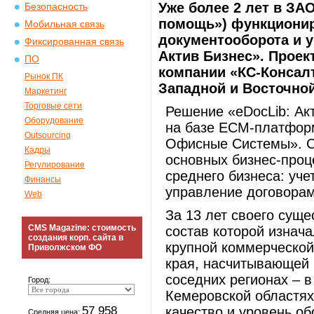
Уже более 2 лет в ЗА
Безопасность
помощь») функционир
Мобильная связь
документооборота и у
Фиксированная связь
Актив Бизнес». Проек
ПО
компании «КС-Консалт
Рынок ПК
Западной и Восточно
Маркетинг
Торговые сети
Решение «eDocLib: Ак
Оборудование
на базе ECM-платфор
Outsourcing
Офисные Системы». С
Кадры
основных бизнес-проц
Регулирование
среднего бизнеса: уч
Финансы
управление договорам
Web
За 13 лет своего суще
CMS Magazine: стоимость
состав которой изнач
создания корп. сайта в
крупной коммерческой
Приволжском ФО
края, насчитывающей б
соседних регионах – в
Город:
Кемеровской областя
57 958
качество и уровень о
Средняя цена: