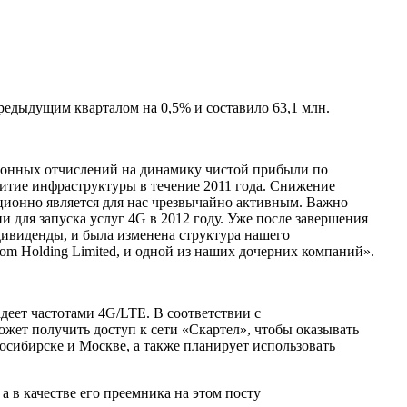
редыдущим кварталом на 0,5% и составило 63,1 млн.
ионных отчислений на динамику чистой прибыли по
тие инфраструктуры в течение 2011 года. Снижение
ционно является для нас чрезвычайно активным. Важно
и для запуска услуг 4G в 2012 году. Уже после завершения
дивиденды, и была изменена структура нашего
m Holding Limited, и одной из наших дочерних компаний».
деет частотами 4G/LTE. В соответствии с
ожет получить доступ к сети «Скартел», чтобы оказывать
осибирске и Москве, а также планирует использовать
а в качестве его преемника на этом посту