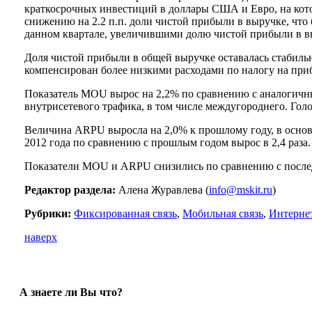
краткосрочных инвестиций в доллары США и Евро, на котор
снижению на 2.2 п.п. доли чистой прибыли в выручке, чт
данном квартале, увеличившими долю чистой прибыли в выру
Доля чистой прибыли в общей выручке оставалась стабильн
компенсирован более низкими расходами по налогу на приб
Показатель MOU вырос на 2,2% по сравнению с аналогичн
внутрисетевого трафика, в том числе междугороднего. Гол
Величина ARPU выросла на 2,0% к прошлому году, в основн
2012 года по сравнению с прошлым годом вырос в 2,4 раза.
Показатели MOU и ARPU снизились по сравнению с последн
Редактор раздела:
Алена Журавлева (
info@mskit.ru
)
Рубрики:
Фиксированная связь
,
Мобильная связь
,
Интерне
наверх
А знаете ли Вы что?