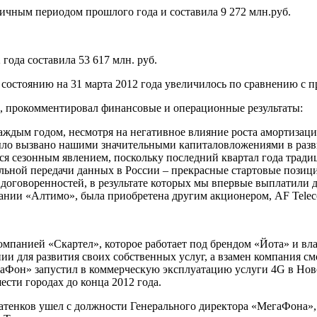
гичным периодом прошлого года и составила 9 272 млн.руб.
года составила 53 617 млн. руб.
состоянию на 31 марта 2012 года увеличилось по сравнению с п
 прокомментировал финансовые и операционные результаты:
аждым годом, несмотря на негативное влияние роста амортизац
ыло вызвано нашими значительными капиталовложениями в разви
ся сезонным явлением, поскольку последний квартал года тради
льной передачи данных в России – прекрасные стартовые позици
а договоренностей, в результате которых мы впервые выплатили 
ании «Алтимо», была приобретена другим акционером, AF Teleco
омпанией «Скартел», которое работает под брендом «Йота» и вла
ии для развития своих собственных услуг, а взамен компания см
гаФон» запустил в коммерческую эксплуатацию услуги 4G в Нов
ести городах до конца 2012 года.
датенков ушел с должности Генерального директора «МегаФона», 