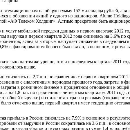
а Таврина.
ы всем акционерам на общую сумму 152 миллиарда рублей, а впо
я в обращении акций у одного из акционеров, Altimo Holdings 
пой «АФ Телеком Холдинг», Алтимо прекратила быть акционер
 и услуг мобильной передачи данных в первом квартале 2012 г
м выручка в первом квартале 2012 года снизилась на 3,6% по 
абонентов, вслед за которым наступает снижение в следующем к
,8% в фиксированном бизнесе был связан, в основном, с резуль
ительно на том же уровне, что и в последнем квартале 2011 го
м говорилось выше.
и снизилась на 2,7 п.п. по сравнению с первым кварталом 2011
сравнению с аналогичным периодом прошлого года, затраты в фик
окие затраты в розничном бизнесе в процентном отношении к об
сла на 1,8 п.п. по сравнению с четвертым кварталом 2011 года, 
 от общей выручки) и снижения затрат на рекламу (сокращение на
к было отмечено выше, первый квартал имеет тенденцию отставан
я прибыль в России снизилась на 7,9% в основном в результат
 прибыли от выручки в России сократилась на 3,6 п.п., в основ
акже показала убыток от курсовых разниц в сумме 1.4 млрд. руб