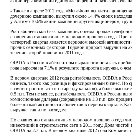
акционеры компании единогласно решили назначить Иван
- Также в апреле 2012 года «МегаФон» выплатил дивиденд
дочернюю компанию, выкупил около 14.4% своих находящихс
у Алтимо 10.6% акций компании другим акционером, груп
Рост абонентской базы компании, объема продаж телефонов
сравнению с аналогичным периодом прошлого года. При это
четвертый квартал является периодом высокой активности 
прочих сезонных факторов. Годовой прирост выручки на 29
течение второй половины 2011 года.
OIBDA в России в абсолютном выражении осталась приблиз
года выросла на 7,1% в результате прироста выручки, о че
В первом квартале 2012 года рентабельность OIBDA в Росси
бизнеса, такого как розница и фиксированный бизнес. По 
в связи с ростом затрат на аренду каналов), а более выс
0.5 п.п. Тем не менее, рентабельность OIBDA в России выро
комиссионные дилерам (сокращение на 1.3 п.п. как процент
более низкой активности абонентов в первом квартале. Ка
выручке, так и по расходам.
По сравнению с аналогичным периодом прошлого года чиста
инвестиций в строительство сети в 2011 году. Доля чистой
OIBDA на 2.7 п.п. В первом квартале 2012 года Компания т