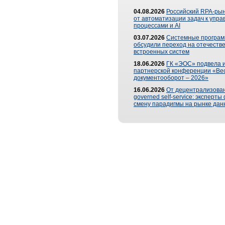
04.08.2026
Российский RPA-рын
от автоматизации задач к упр
процессами и AI
03.07.2026
Системные програ
обсудили переход на отечеств
встроенных систем
18.06.2026
ГК «ЭОС» подвела и
партнерской конференции «Ве
документооборот – 2026»
16.06.2026
От децентрализован
governed self-service: эксперт
смену парадигмы на рынке дан