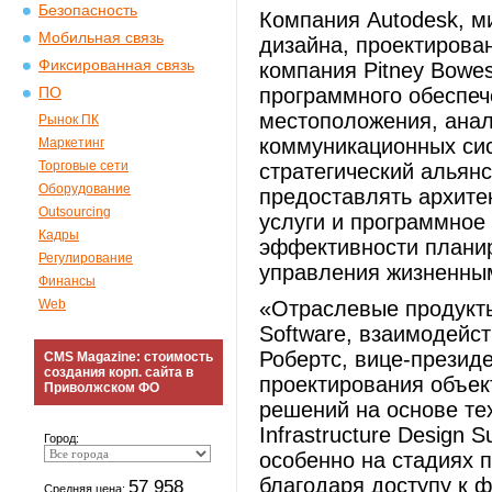
Безопасность
Компания Autodesk, м
Мобильная связь
дизайна, проектирова
Фиксированная связь
компания Pitney Bowes
программного обеспеч
ПО
местоположения, анал
Рынок ПК
коммуникационных сис
Маркетинг
Торговые сети
стратегический альянс
Оборудование
предоставлять архите
Outsourcing
услуги и программное
Кадры
эффективности планир
Регулирование
управления жизненным
Финансы
Web
«Отраслевые продукты
Software, взаимодейст
Робертс, вице-презид
CMS Magazine: стоимость
создания корп. сайта в
проектирования объек
Приволжском ФО
решений на основе тех
Infrastructure Design
Город:
особенно на стадиях 
благодаря доступу к 
57 958
Средняя цена: