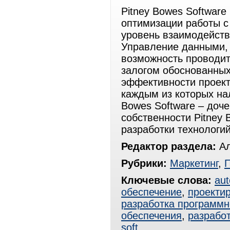
Pitney Bowes Softwar
оптимизации работы 
уровень взаимодейств
Управление данными,
возможность проводит
залогом обоснованных
эффективности проект
каждым из которых на
Bowes Software – доч
собственности Pitney 
разработки технологи
Редактор раздела:
Ал
Рубрики:
Маркетинг
,
Ключевые слова:
au
обеспечение
,
проекти
разработка программн
обеспечения
,
разрабо
soft