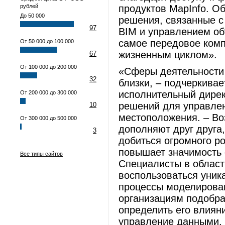
рублей
продуктов MapInfo. О
До 50 000
решения, связанные с
97
BIM и управлением об
самое передовое ком
От 50 000 до 100 000
жизненным циклом».
67
От 100 000 до 200 000
«Сферы деятельности 
32
близки, – подчеркива
исполнительный директ
От 200 000 до 300 000
решений для управле
10
местоположения. – В
От 300 000 до 500 000
дополняют друг друга
3
добиться огромного р
повышает значимость 
Все типы сайтов
Специалисты в област
воспользоваться уник
процессы моделирован
организациям подобра
определить его влиян
управление данными. 