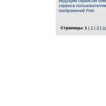
ведущим сервисом обме
сервиса пользователям
изображений Pixlr.
Страницы:
1
|
2
|
3
|
с