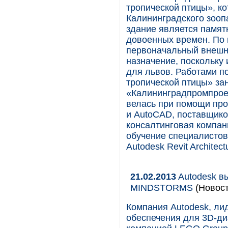
тропической птицы», к
Калининградского зоопа
здание является памят
довоенных времен. По 
первоначальный внешни
назначение, поскольку
для львов. Работами п
тропической птицы» з
«Калининградпромпрое
велась при помощи прог
и AutoCAD, поставщико
консалтинговая компан
обучение специалистов
Autodesk Revit Architect
21.02.2013
Autodesk в
MINDSTORMS
(Новост
Компания Autodesk, ли
обеспечения для 3D-ди