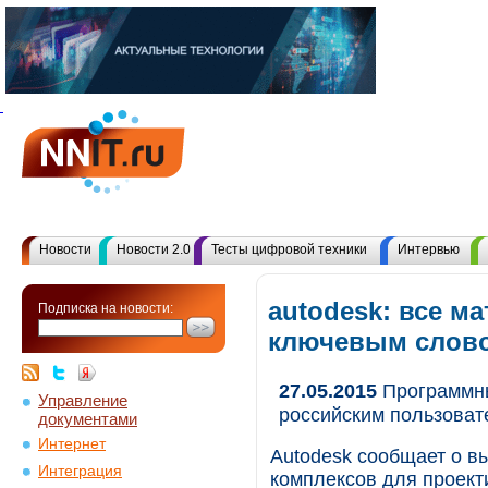
Новости
Новости 2.0
Тесты цифровой техники
Интервью
autodesk: все м
Подписка на новости:
ключевым слов
27.05.2015
Программны
Управление
российским пользоват
документами
Интернет
Autodesk сообщает о в
Интеграция
комплексов для проект