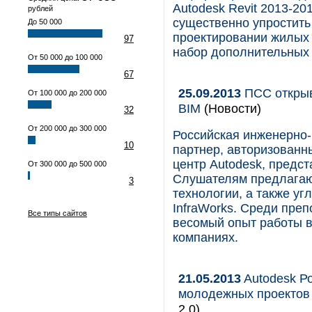
Autodesk Revit 2013-2
рублей
существенно упростит
До 50 000
проектировании жилых 
97
набор дополнительных 
От 50 000 до 100 000
67
25.09.2013
ПСС открыв
От 100 000 до 200 000
BIM
(Новости)
32
От 200 000 до 300 000
Российская инженерно-
10
партнер, авторизованн
центр Autodesk, предс
От 300 000 до 500 000
Слушателям предлагаю
3
технологии, а также угл
InfraWorks. Среди пре
Все типы сайтов
весомый опыт работы в
компаниях.
21.05.2013
Autodesk Ро
молодежных проектов
2.0)