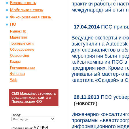
Безопасность
практики работы с нас
международный опыт пр
Мобильная связь
Фиксированная связь
ПО
17.04.2014
ПСС принял
Рынок ПК
Ведущие эксперты инж
Маркетинг
выступили на Autodesk
Торговые сети
для специалистов в обл
Оборудование
мероприятии были пре
Outsourcing
кейсы компании ПСС в
Кадры
предприятиях. Кроме т
Регулирование
уникальный мастер-кла
Финансы
квартала «Сандэй» в С
Web
CMS Magazine: стоимость
28.11.2013
ПСС усовер
создания корп. сайта в
Приволжском ФО
(Новости)
Инженерно-консалтинг
Город:
программы «Квартирогр
информационного модел
57 958
Средняя цена: