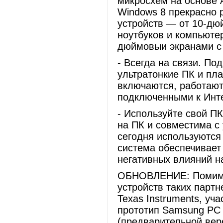
микросхем на основе A
Windows 8 прекрасно 
устройств — от 10-д
ноутбуков и компьютеро
дюймовыи экранами с
- Всегда на связи. П
ультратонкие ПК и пл
включаются, работают
подключенными к Интер
- Используйте свой П
на ПК и совместима с
сегодня используются
система обеспечивает
негативных влияний на
ОБНОВЛЕНИЕ: Помимо
устройств таких партн
Texas Instruments, уч
прототип Samsung PC 
(предварительной вер