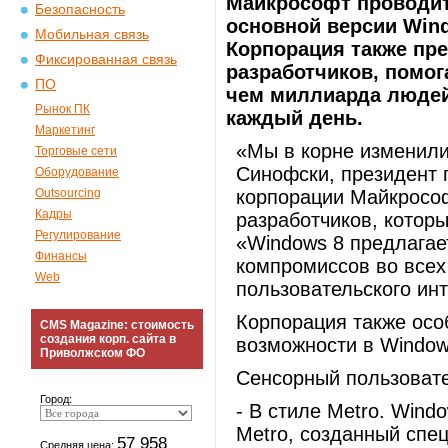
Майкрософт проводи
Безопасность
основной версии Win
Мобильная связь
Корпорация также пр
Фиксированная связь
разработчиков, помо
ПО
чем миллиарда людей
Рынок ПК
каждый день.
Маркетинг
«Мы в корне изменили
Торговые сети
Синофски, президент 
Оборудование
Outsourcing
корпорации Майкрософ
Кадры
разработчиков, котор
Регулирование
«Windows 8 предлагае
Финансы
компромиссов во всех
Web
пользовательского ин
Корпорация также ос
CMS Magazine: стоимость
создания корп. сайта в
возможности в Windows
Приволжском ФО
Сенсорный пользоват
Город:
- В стиле Metro. Wind
Metro, созданный спе
57 958
Средняя цена: