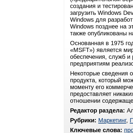
создания и тестирова
загрузить Windows De
Windows для разработ
Windows позднее на э
также опубликованы н
Основанная в 1975 го
«MSFT») является ми
обеспечения, служб и
предприятиям реализо
Некоторые сведения о
продукта, который мо
моменту его коммерче
предоставляет никаки
отношении содержаще
Редактор раздела:
Ал
Рубрики:
Маркетинг
,
Ключевые слова:
пр