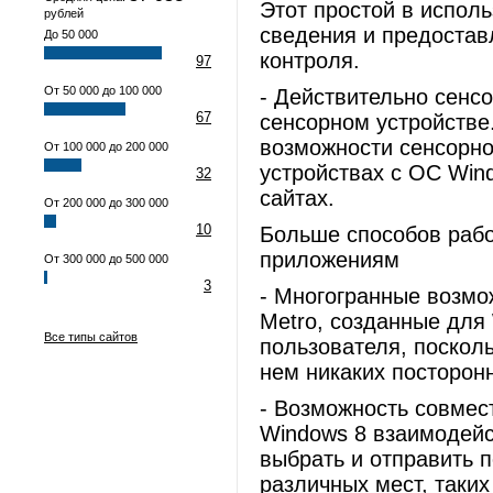
Этот простой в испол
рублей
сведения и предоста
До 50 000
контроля.
97
От 50 000 до 100 000
- Действительно сенсо
67
сенсорном устройстве
возможности сенсорной
От 100 000 до 200 000
устройствах с ОС Win
32
сайтах.
От 200 000 до 300 000
10
Больше способов раб
приложениям
От 300 000 до 500 000
3
- Многогранные возмо
Metro, созданные для
Все типы сайтов
пользователя, посколь
нем никаких посторон
- Возможность совмес
Windows 8 взаимодейс
выбрать и отправить 
различных мест, таких 