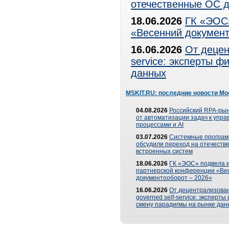
отечественные ОС д
18.06.2026
ГК «ЭОС»
«Весенний документ
16.06.2026
От децен
service: эксперты 
данных
MSKIT.RU: последние новости Мо
04.08.2026
Российский RPA-рын
от автоматизации задач к упр
процессами и AI
03.07.2026
Системные програ
обсудили переход на отечеств
встроенных систем
18.06.2026
ГК «ЭОС» подвела и
партнерской конференции «Ве
документооборот – 2026»
16.06.2026
От децентрализован
governed self-service: эксперт
смену парадигмы на рынке дан