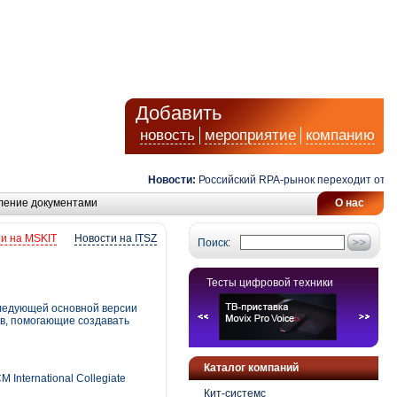
Добавить
новость
мероприятие
компанию
Новости:
Российский RPA-рынок переходит от авто
ление документами
О нас
и на MSKIT
Новости на ITSZ
Поиск:
Тесты цифровой техники
ледующей основной версии
в, помогающие создавать
Каталог компаний
nternational Collegiate
Кит-системс