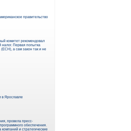
 американское правительство
ный комитет рекомендовал
 налог. Первая попытка
ЕСН), а сам закон так и не
и в Ярославле
ния, провела пресс-
 программного обеспечения.
 компаний и стратегические