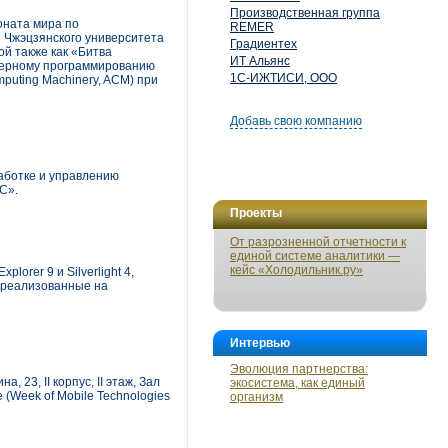
Производственная группа
оната мира по
REMER
ы Чжэцзянского университета
Градиентех
ой также как «Битва
ИТ Альянс
ютерному программированию
1С-ИЖТИСИ, ООО
puting Machinery, ACM) при
Добавь свою компанию
аботке и управлению
С».
Проекты
От разрозненной отчетности к
единой системе аналитики —
кейс «Холодильник.ру»
orer 9 и Silverlight 4,
, реализованные на
Интервью
Эволюция партнерства:
 23, II корпус, II этаж, Зал
экосистема, как единый
(Week of Mobile Technologies
организм