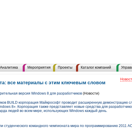
Аналитика
Мероприятия
Проекты
Каталог компаний
Управ
Новост
а: все материалы с этим ключевым словом
ительная версия Windows 8 для разработчиков
(Новости)
иков BUILD корпорация Майкрософт проводит расширенную демонстрацию с
ndows 8». Корпорация также представляет новые средства для разработчико
рда людей во всем мире, использующих Windows каждый день.
 студенческого командного чемпионата мира по программированию 2011 АСМ I