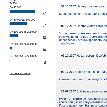
рублей
31.10.2007
Неподходящее гражд
До 50 000
97
Корпорация Intel освободила росс
От 50 000 до 100 000
67
05.10.2007
Программисты вышли 
От 100 000 до 200 000
У программистских компаний поя
Госдуме принять во втором чтени
32
провалилась осенью прошлого года
заработал.
От 200 000 до 300 000
10
05.10.2007
Новая версия Dr.Web 
От 300 000 до 500 000
3
03.10.2007
Adobe дошла до Волг
Все типы сайтов
Самый известный производитель П
21.09.2007
Softline подвела итог
Вчера, 20 сентября 2007 года, ко
конференцию на тему «Пятилетие п
Планы развития». На пресс-конфе