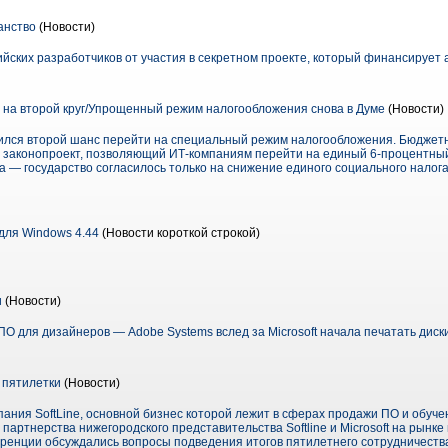
анство
(Новости)
ийских разработчиков от участия в секретном проекте, который финансирует
на второй круг/Упрощенный режим налогообложения снова в Думе
(Новости)
вился второй шанс перейти на специальный режим налогообложения. Бюджет
и законопроект, позволяющий ИТ-компаниям перейти на единый 6-процентный
 — государство согласилось только на снижение единого социального налога (
для Windows 4.44
(Новости короткой строкой)
и
(Новости)
О для дизайнеров — Adobe Systems вслед за Microsoft начала печатать диск
и пятилетки
(Новости)
мпания SoftLine, основной бизнес которой лежит в сферах продажи ПО и обуче
артнерства нижегородского представительства Softline и Microsoft на рынке
ренции обсуждались вопросы подведения итогов пятилетнего сотрудничества