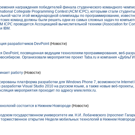
еремония награждения победителей финала студенческого командного чемпи
ational Collegiate Programming Contest (ACM ICPC), которыми стали студент
финальной части этой международной олимпиады по программированию, известн
тетских команд должны были решить одни из самых сложных задач по компь
CM ICPC проводится Ассоциацией вычислительной техники (Association for Com
и IBM.
ция разработчиков DevPoint
(Новости)
 DevPoint, посвященная ведущим технологиям программирования, веб-разр
овосибирске. Организовали мероприятие проект Taba.ru и компания «ДубльГИ
чинает работу
(Новости)
рованы платформа разработки для Windows Phone 7, возможности Internet Expl
азработки Visual Studio 2010 на русском языке, а также новые веб-проекты
ансляция мероприятия проходит по адресу www.remix.ru.
хнологий состоится в Нижнем Новгороде
(Новости)
одском государственном университете им. Н.И. Лобачевского (проспект Гагарина,
 торжественное открытие Недели мобильных технологий в Нижнем Новгороде 