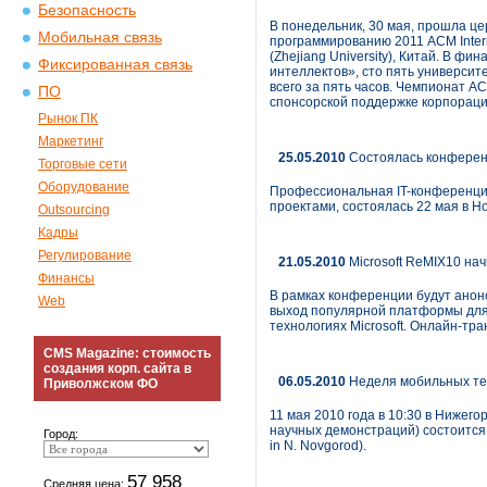
Безопасность
В понедельник, 30 мая, прошла ц
Мобильная связь
программированию 2011 АСМ Intern
(Zhejiang University), Китай. В 
Фиксированная связь
интеллектов», сто пять универси
всего за пять часов. Чемпионат A
ПО
спонсорской поддержке корпораци
Рынок ПК
Маркетинг
25.05.2010
Состоялась конферен
Торговые сети
Оборудование
Профессиональная IT-конференция
проектами, состоялась 22 мая в Н
Outsourcing
Кадры
Регулирование
21.05.2010
Microsoft ReMIX10 на
Финансы
В рамках конференции будут анонси
Web
выход популярной платформы для р
технологиях Microsoft. Онлайн-тр
CMS Magazine: стоимость
создания корп. сайта в
06.05.2010
Неделя мобильных те
Приволжском ФО
11 мая 2010 года в 10:30 в Нижегор
научных демонстраций) состоится
Город:
in N. Novgorod).
57 958
Средняя цена: