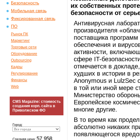
Безопасность
их собственных проте
Мобильная связь
безопасности от серь
Фиксированная связь
Антивирусная лаборат
ПО
производителя «облач
Рынок ПК
поставщика программ 
Маркетинг
обеспечения и вирусо
Торговые сети
активности, включающ
Оборудование
сфере IT-безопасности
Outsourcing
отмечается в докладе
Кадры
худших в истории в ре
Регулирование
Anonymous и LulzSec 
Финансы
Web
в той или иной мере ст
Министерство оборон
Европейское космическ
CMS Magazine: стоимость
создания корп. сайта в
многие другие.
Приволжском ФО
В то время как проде
Город:
абсолютно никаких пр
появляющегося вредон
57 958
Средняя цена: