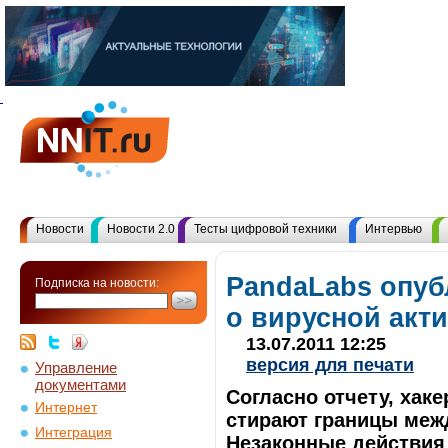
Новости
Новости 2.0
Тесты цифровой техники
Интервью
PandaLabs опуб
Подписка на новости:
о вирусной акти
13.07.2011 12:25
версия для печати
Управление
документами
Согласно отчету, хак
Интернет
стирают границы меж
Интеграция
Незаконные действия