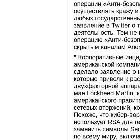
операции «Анти-безоп
осуществлять кражу 
любых государственны
заявление в Twitter о
деятельность. Тем не
операцию «Анти-безопа
скрытым каналам Ano
° Корпоративные инци
американской компани
сделало заявление о 
которые привели к ра
двухфакторной аппара
мае Lockheed Martin, 
американского правите
сетевых вторжений, к
Похоже, что кибер-во
использует RSA для г
заменить символы Sec
по всему миру, включ