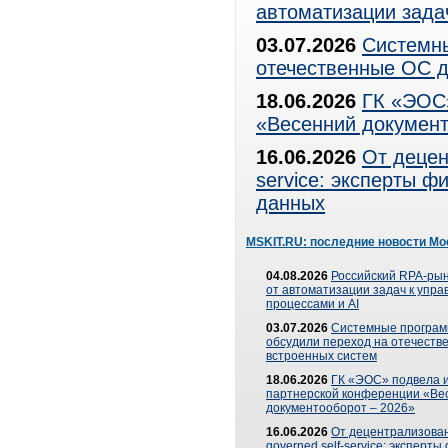
автоматизации зада
03.07.2026
Системны
отечественные ОС д
18.06.2026
ГК «ЭОС»
«Весенний документ
16.06.2026
От децен
service: эксперты 
данных
MSKIT.RU: последние новости Мо
04.08.2026
Российский RPA-рын
от автоматизации задач к упр
процессами и AI
03.07.2026
Системные програ
обсудили переход на отечеств
встроенных систем
18.06.2026
ГК «ЭОС» подвела и
партнерской конференции «Ве
документооборот – 2026»
16.06.2026
От децентрализован
governed self-service: эксперт