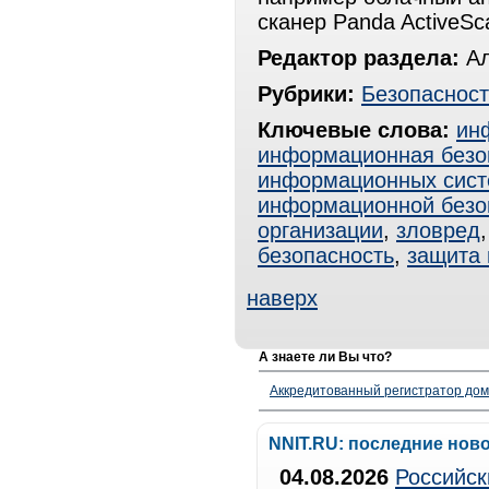
сканер Panda ActiveSc
Редактор раздела:
Ал
Рубрики:
Безопасност
Ключевые слова:
ин
информационная безо
информационных сист
информационной безо
организации
,
зловред
безопасность
,
защита
наверх
А знаете ли Вы что?
Аккредитованный регистратор до
NNIT.RU: последние нов
04.08.2026
Российск