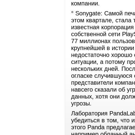
компании.
° Sonygate: Самой пе
этом квартале, стала 
известная корпорация 
собственной сети Play
77 миллионах пользов
крупнейшей в истории
недостаточно хорошо 
ситуации, а потому пр
нескольких дней. Посл
огласке случившуюся 
представители компан
навсего сказали об уг
данных, хотя они дол
угрозы.
Лаборатория PandaLab
убедиться в том, что
этого Panda предлага
например облачный ант