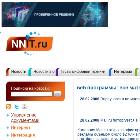
Новости
Новости 2.0
Тесты цифровой техники
Интервью
веб программы: все ма
Подписка на новости:
28.02.2008
Rupay: своим по мак
Управление
документами
28.02.2008
Mail.ru поторгуется 
Интернет
Компания Mail.ru открыла офис пр
рекламы объемом около $2 млн в г
Интеграция
портфеля заказов и устранения по