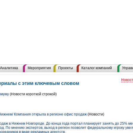
Аналитика
Мероприятия
Проекты
Каталог компаний
Управ
Новост
териалы с этим ключевым словом
симуму
(Новости короткой строкой)
в Нижнем/ Компания открыла в регионе офис продаж
(Новости)
одаж в Нижнем Новгороде. До конца года портал планирует занять до 25% ме
од. По мнению экспертов, выход в регион позволит федеральному игроку увел
средников в виде рекламных агентств.