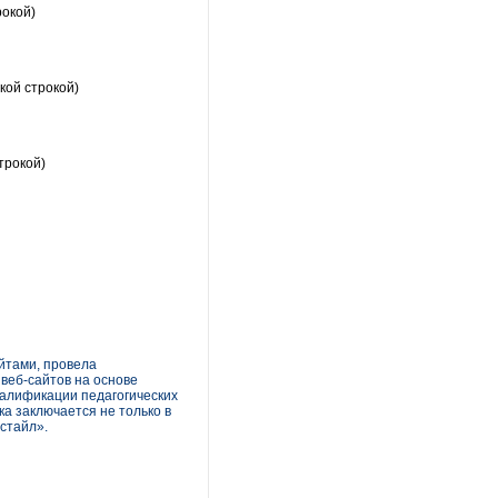
рокой)
кой строкой)
трокой)
йтами, провела
веб-сайтов на основе
валификации педагогических
а заключается не только в
естайл».