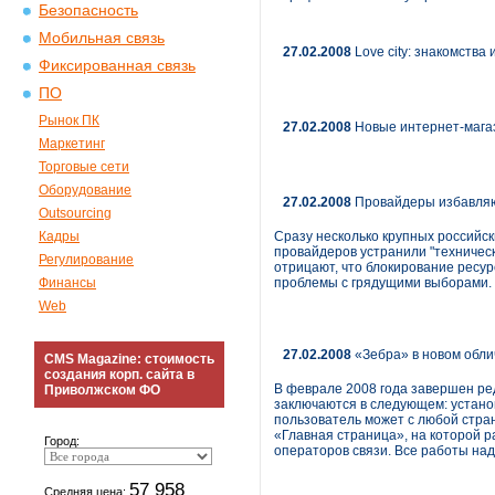
Безопасность
Мобильная связь
27.02.2008
Love city: знакомства
Фиксированная связь
ПО
Рынок ПК
27.02.2008
Новые интернет-магаз
Маркетинг
Торговые сети
Оборудование
27.02.2008
Провайдеры избавляю
Outsourcing
Кадры
Сразу несколько крупных российск
провайдеров устранили "техническ
Регулирование
отрицают, что блокирование ресу
Финансы
проблемы с грядущими выборами.
Web
27.02.2008
«Зебра» в новом обли
CMS Magazine: стоимость
создания корп. сайта в
В феврале 2008 года завершен ре
Приволжском ФО
заключаются в следующем: устано
пользователь может с любой стра
«Главная страница», на которой 
Город:
операторов связи. Все работы на
57 958
Средняя цена: