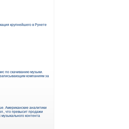
мация крупнейшего в Рунете
ис по скачиванию музыки.
укозаписывающим компаниям за
ше. Американские аналитики
лл., что превысит продажи
ж музыкального контента