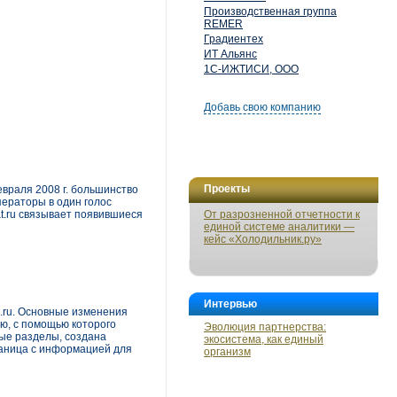
Производственная группа
REMER
Градиентех
ИТ Альянс
1С-ИЖТИСИ, ООО
Добавь свою компанию
Проекты
евраля 2008 г. большинство
ператоры в один голос
t.ru связывает появившиеся
От разрозненной отчетности к
единой системе аналитики —
кейс «Холодильник.ру»
Интервью
.ru. Основные изменения
ю, с помощью которого
Эволюция партнерства:
ые разделы, создана
экосистема, как единый
раница с информацией для
организм