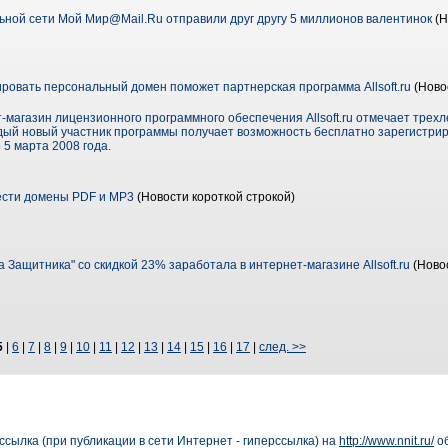
ной сети Мой Мир@Mail.Ru отправили друг другу 5 миллионов валентинок
(Н
ровать персональный домен поможет партнерская программа Allsoft.ru
(Ново
-магазин лицензионного программного обеспечения Allsoft.ru отмечает трех
ждый новый участник программы получает возможность бесплатно зарегистри
 5 марта 2008 года.
ести домены PDF и MP3
(Новости короткой строкой)
Защитника" со скидкой 23% заработала в интернет-магазине Allsoft.ru
(Новос
5
|
6
|
7
|
8
|
9
|
10
|
11
|
12
|
13
|
14
|
15
|
16
|
17
|
след. >>
сылка (при публикации в сети Интернет - гиперссылка) на
http://www.nnit.ru/
об