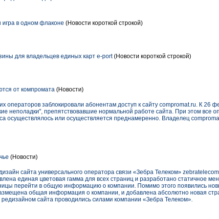
 и игра в одном флаконе
(Новости короткой строкой)
ины для владельцев единых карт e-port
(Новости короткой строкой)
тся от компромата
(Новости)
их операторов заблокировали абонентам доступ к сайту compromat.ru. К 26 ф
ие неполадки", препятствовавшие нормальной работе сайта. При этом все о
рса осуществлялось или осуществляется преднамеренно. Владелец comproma
чье
(Новости)
дизайн сайта универсального оператора связи «Зебра Телеком» zebratelecom
влена единая цветовая гамма для всех страниц и разработано статичное мен
ницы перейти в общую информацию о компании. Помимо этого появились нов
размещена общая информация о компании, и добавлена абсолютно новая ст
д редизайном сайта проводились силами компании «Зебра Телеком».