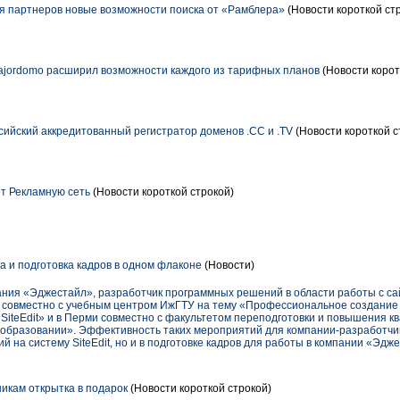
я партнеров новые возможности поиска от «Рамблера»
(Новости короткой ст
ajordomo расширил возможности каждого из тарифных планов
(Новости корот
сийский аккредитованный регистратор доменов .СС и .TV
(Новости короткой с
т Рекламную сеть
(Новости короткой строкой)
 и подготовка кадров в одном флаконе
(Новости)
ания «Эджестайл», разработчик программных решений в области работы с са
 совместно с учебным центром ИжГТУ на тему «Профессиональное создание 
 SiteEdit» и в Перми совместно с факультетом переподготовки и повышения к
 образовании». Эффективность таких мероприятий для компании-разработчик
й на систему SiteEdit, но и в подготовке кадров для работы в компании «Эдж
дникам открытка в подарок
(Новости короткой строкой)