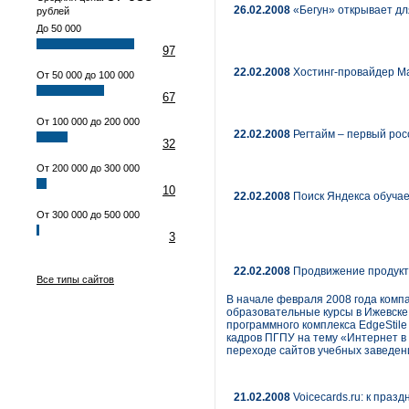
26.02.2008
«Бегун» открывает дл
рублей
До 50 000
97
22.02.2008
Хостинг-провайдер M
От 50 000 до 100 000
67
От 100 000 до 200 000
22.02.2008
Регтайм – первый рос
32
От 200 000 до 300 000
10
22.02.2008
Поиск Яндекса обучае
От 300 000 до 500 000
3
22.02.2008
Продвижение продукта
Все типы сайтов
В начале февраля 2008 года комп
образовательные курсы в Ижевске
программного комплекса EdgeStile
кадров ПГПУ на тему «Интернет в
переходе сайтов учебных заведени
21.02.2008
Voicecards.ru: к праз