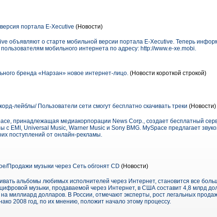
ерсия портала E-Xecutive
(Новости)
ive объявляют о старте мобильной версии портала E-Xecutive. Теперь инфор
ользователям мобильного интернета по адресу: http://www.e-xe.mobi.
ьного бренда «Нарзан» новое интернет-лицо.
(Новости короткой строкой)
орд-лейблы/ Пользователи сети смогут бесплатно скачивать треки
(Новости)
ace, принадлежащая медиакорпорации News Corp., создает бесплатный серв
ы с EMI, Universal Music, Warner Music и Sony BMG. MySpace предлагает зв
оих поступлений от онлайн-рекламы.
ое/Продажи музыки через Сеть обгонят CD
(Новости)
вать альбомы любимых исполнителей через Интернет, становится все боль
к цифровой музыки, продаваемой через Интернет, в США составит 4,8 млрд до
на миллиард долларов. В России, отмечают эксперты, рост легальных прода
нако 2008 год, по их мнению, положит начало этому процессу.