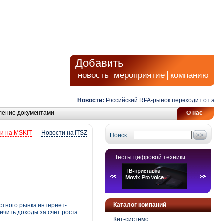
Добавить
новость
мероприятие
компанию
Новости:
Российский RPA-рынок переходит от автома
ление документами
О нас
и на MSKIT
Новости на ITSZ
Поиск:
Тесты цифровой техники
Каталог компаний
стного рынка интернет-
ичить доходы за счет роста
Кит-системс