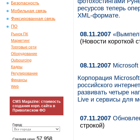
фотохостингами Руне
Безопасность
ресурсов теперь опе
Мобильная связь
XML-формате.
Фиксированная связь
ПО
08.11.2007
«ВымпелК
Рынок ПК
(Новости короткой с
Маркетинг
Торговые сети
Оборудование
Outsourcing
08.11.2007
Microsoft
Кадры
Регулирование
Корпорация Microsoft
Финансы
российского интернет-
Web
развивать четыре на
Live и сервисы для 
CMS Magazine: стоимость
создания корп. сайта в
Приволжском ФО
07.11.2007
Обновлен
строкой)
Город:
57 958
Средняя цена: