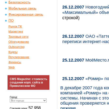
Безопасность
26.12.2007
Новогодний
Мобильная связь
«Максимальный» объе
Фиксированная связь
строкой)
ПО
Рынок ПК
Маркетинг
26.12.2007
ОАО «Татте
Торговые сети
переписи интернет-на
Оборудование
Outsourcing
Кадры
Регулирование
25.12.2007
МоёМесто.ru
Финансы
Web
25.12.2007
«Ромир» по
CMS Magazine: стоимость
создания корп. сайта в
Приволжском ФО
В декабре 2007 года к
компанией «Ромир» на 
Город:
системы. Начиная с это
общения проверяется 
57 958
режиме.
Средняя цена: