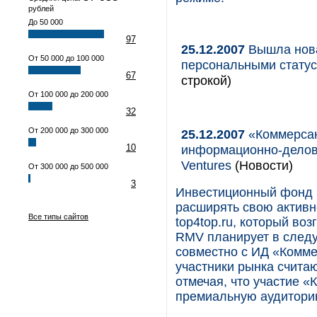
рублей
До 50 000
97
25.12.2007
Вышла новая
От 50 000 до 100 000
персональными стату
67
строкой)
От 100 000 до 200 000
32
От 200 000 до 300 000
25.12.2007
«Коммерсан
10
информационно-делово
Ventures
(Новости)
От 300 000 до 500 000
3
Инвестиционный фонд R
расширять свою активн
Все типы сайтов
top4top.ru, который во
RMV планирует в следу
совместно с ИД «Комме
участники рынка счита
отмечая, что участие «
премиальную аудитори