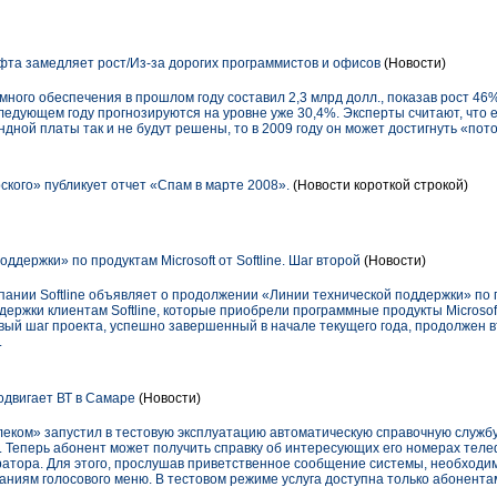
фта замедляет рост/Из-за дорогих программистов и офисов
(Новости)
ного обеспечения в прошлом году составил 2,3 млрд долл., показав рост 46%
ледующем году прогнозируются на уровне уже 30,4%. Эксперты считают, что 
дной платы так и не будут решены, то в 2009 году он может достигнуть «пото
кого» публикует отчет «Спам в марте 2008».
(Новости короткой строкой)
ддержки» по продуктам Microsoft от Softline. Шаг второй
(Новости)
ании Softline объявляет о продолжении «Линии технической поддержки» по п
держки клиентам Softline, которые приобрели программные продукты Microso
ый шаг проекта, успешно завершенный в начале текущего года, продолжен 
.
одвигает ВТ в Самаре
(Новости)
ком» запустил в тестовую эксплуатацию автоматическую справочную служб
. Теперь абонент может получить справку об интересующих его номерах тел
ратора. Для этого, прослушав приветственное сообщение системы, необходи
аниям голосового меню. В тестовом режиме услуга доступна только абонента