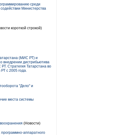
программированию среди
и содействии Министерства
вости короткой строкой)
атарстана (МИС РТ) и
с о внедрении дистрибьютива
 РТ. Стратегия Татарстана во
РТ с 2005 года.
ооборота "Дело" и
очие места системы
авоохранения
(Новости)
а программно-аппаратного