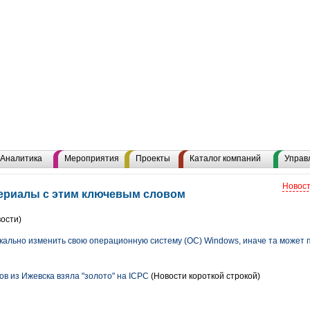
Аналитика
Мероприятия
Проекты
Каталог компаний
Управ
Новост
териалы с этим ключевым словом
ости)
кально изменить свою операционную систему (ОС) Windows, иначе та может п
в из Ижевска взяла "золото" на ICPC
(Новости короткой строкой)