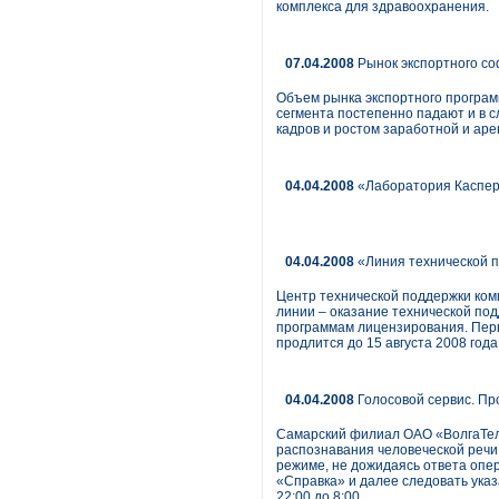
комплекса для здравоохранения.
07.04.2008
Рынок экспортного со
Объем рынка экспортного программ
сегмента постепенно падают и в с
кадров и ростом заработной и арен
04.04.2008
«Лаборатория Касперс
04.04.2008
«Линия технической по
Центр технической поддержки комп
линии – оказание технической под
программам лицензирования. Перв
продлится до 15 августа 2008 года
04.04.2008
Голосовой сервис. Пр
Самарский филиал ОАО «ВолгаТеле
распознавания человеческой речи
режиме, не дожидаясь ответа опе
«Справка» и далее следовать указ
22:00 до 8:00.