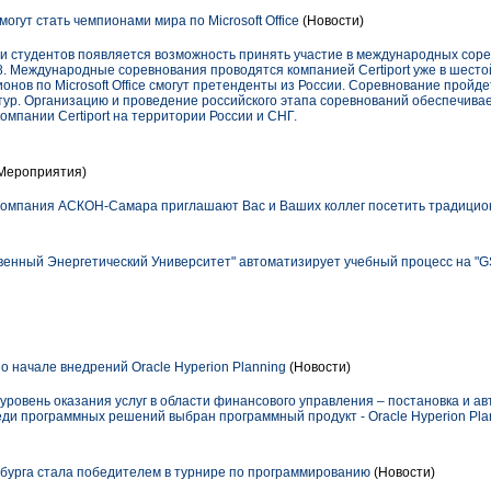
огут стать чемпионами мира по Microsoft Office
(Новости)
 и студентов появляется возможность принять участие в международных сор
2008. Международные соревнования проводятся компанией Certiport уже в шестой
онов по Microsoft Office смогут претенденты из России. Соревнование пройде
ур. Организацию и проведение российского этапа соревнований обеспечивает
компании Certiport на территории России и СНГ.
Мероприятия)
компания АСКОН-Самара приглашают Вас и Ваших коллег посетить традицио
венный Энергетический Университет" автоматизирует учебный процесс на "
о начале внедрений Oracle Hyperion Planning
(Новости)
 уровень оказания услуг в области финансового управления – постановка и 
ди программных решений выбран программный продукт - Oracle Hyperion Pla
урга стала победителем в турнире по программированию
(Новости)