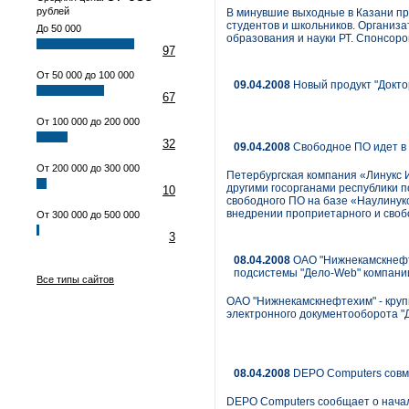
рублей
В минувшие выходные в Казани пр
студентов и школьников. Организ
До 50 000
образования и науки РТ. Спонсоро
97
От 50 000 до 100 000
09.04.2008
Новый продукт "Докто
67
От 100 000 до 200 000
32
09.04.2008
Свободное ПО идет в 
От 200 000 до 300 000
Петербургская компания «Линукс 
другими госорганами республики п
10
свободного ПО на базе «Наулинук
внедрении проприетарного и свобо
От 300 000 до 500 000
3
08.04.2008
ОАО "Нижнекамскнефте
подсистемы "Дело-Web" компан
Все типы сайтов
ОАО "Нижнекамскнефтехим" - кру
электронного документооборота "
08.04.2008
DEPO Computers совм
DEPO Computers сообщает о начал