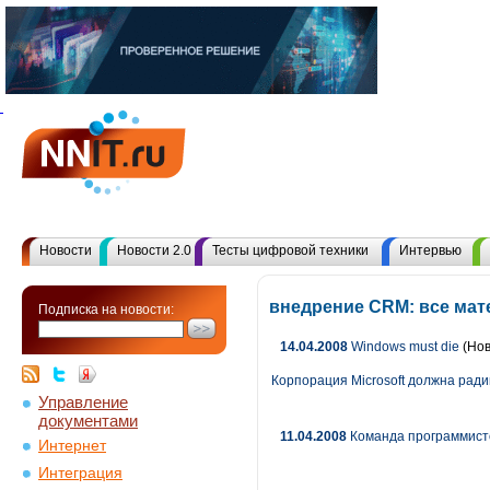
Новости
Новости 2.0
Тесты цифровой техники
Интервью
внедрение CRM: все ма
Подписка на новости:
14.04.2008
Windows must die
(Нов
Корпорация Microsoft должна ради
Управление
документами
11.04.2008
Команда программисто
Интернет
Интеграция