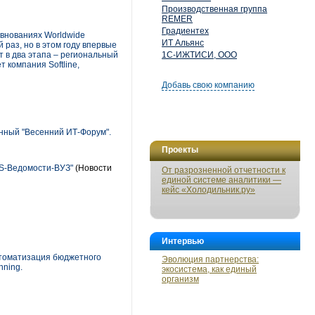
Производственная группа
REMER
Градиентех
евнованиях Worldwide
ИТ Альянс
 раз, но в этом году впервые
т в два этапа – региональный
1С-ИЖТИСИ, ООО
 компания Softline,
Добавь свою компанию
нный "Весенний ИТ-Форум".
Проекты
GS-Ведомости-ВУЗ"
(Новости
От разрозненной отчетности к
единой системе аналитики —
кейс «Холодильник.ру»
Интервью
автоматизация бюджетного
Эволюция партнерства:
nning.
экосистема, как единый
организм