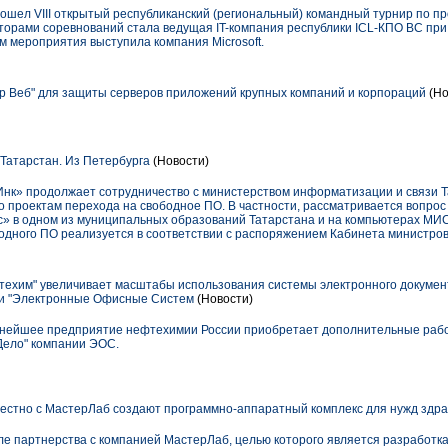
ошел VIII открытый республиканский (региональный) командный турнир по 
аторами соревнований стала ведущая IT-компания республики ICL-КПО ВС пр
м мероприятия выступила компания Microsoft.
р Веб" для защиты серверов приложений крупных компаний и корпораций
(Но
Татарстан. Из Петербурга
(Новости)
Инк» продолжает сотрудничество с министерством информатизации и связи Т
о проектам перехода на свободное ПО. В частности, рассматривается вопро
с» в одном из муниципальных образований Татарстана и на компьютерах МИС
дного ПО реализуется в соответствии с распоряжением Кабинета министров 
хим" увеличивает масштабы использования системы электронного документ
ии "Электронные Офисные Систем
(Новости)
пнейшее предприятие нефтехимии России приобретает дополнительные раб
Дело" компании ЭОС.
естно с МастерЛаб создают программно-аппаратный комплекс для нужд здр
е партнерства с компанией МастерЛаб, целью которого является разработк