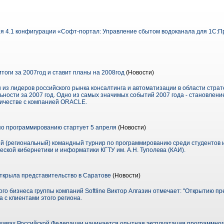
 4.1 конфигурации «Софт-портал: Управление сбытом водоканала для 1С:П
тоги за 2007год и ставит планы на 2008год
(Новости)
 из лидеров российского рынка консалтинга и автоматизации в области страт
ьности за 2007 год. Одно из самых значимых событий 2007 года - становление
ичестве с компанией ORACLE.
 по программированию стартует 5 апреля
(Новости)
й (региональный) командный турнир по программированию среди студентов и
еской кибернетики и информатики КГТУ им. А.Н. Туполева (КАИ).
открыла представительство в Саратове
(Новости)
го бизнеса группы компаний Softline Виктор Алгазин отмечает: "Открытию п
 с клиентами этого региона.
хивах Российской Федерации начинается опытная эксплуатация программно