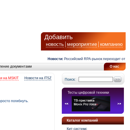
Добавить
новость
мероприятие
компанию
Новости:
Российский RPA-рынок переходит от автом
ление документами
О нас
и на MSKIT
Новости на ITSZ
Поиск:
Тесты цифровой техники
росто погибнуть.
Каталог компаний
Кит-системс