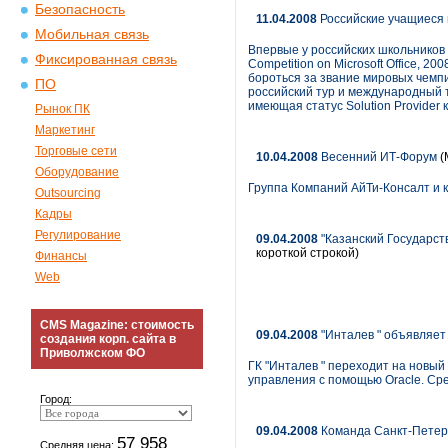
Безопасность
11.04.2008
Российские учащиеся м
Мобильная связь
Впервые у российских школьников
Фиксированная связь
Competition on Microsoft Office, 
бороться за звание мировых чемпи
ПО
российский тур и международный т
имеющая статус Solution Provider 
Рынок ПК
Маркетинг
Торговые сети
10.04.2008
Весенний ИТ-Форум
(
Оборудование
Группа Компаний АйТи-Консалт и 
Outsourcing
Кадры
Регулирование
09.04.2008
"Казанский Государст
короткой строкой)
Финансы
Web
CMS Magazine: стоимость
09.04.2008
"Инталев " объявляет 
создания корп. сайта в
Приволжском ФО
ГК "Инталев " переходит на новый
управления с помощью Oracle. Сре
Город:
09.04.2008
Команда Санкт-Петерб
57 958
Средняя цена: