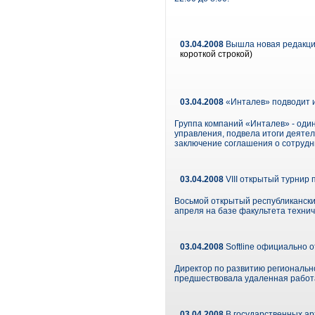
03.04.2008
Вышла новая редакция
короткой строкой)
03.04.2008
«Инталев» подводит и
Группа компаний «Инталев» - один
управления, подвела итоги деятел
заключение соглашения о сотрудн
03.04.2008
VIII открытый турнир
Восьмой открытый республикански
апреля на базе факультета технич
03.04.2008
Softline официально 
Директор по развитию регионально
предшествовала удаленная работа
03.04.2008
В государственных ар