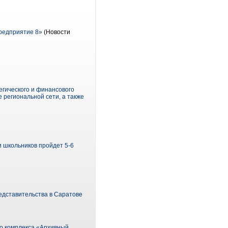
редприятие 8»
(Новости
егического и финансового
 региональной сети, а также
 школьников пройдет 5-6
редставительства в Саратове
го комплекса «Архивный