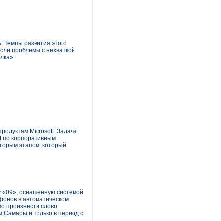
. Темпы развития этого
если проблемы с нехваткой
лка».
родуктам Microsoft. Задача
ft по корпоративным
вторым этапом, который
у «09», оснащенную системой
ефонов в автоматическом
мо произнести слово
м Самары и только в период с