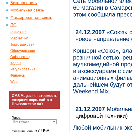
Сеть мобильной элек
Безопасность
60 магазин в Самарс
Мобильная связь
этом сообщила пресс
Фиксированная связь
ПО
24.12.2007
«Союз» с
Рынок ПК
новое направление
Маркетинг
Торговые сети
Концерн «Союз», вл
Оборудование
розничной сетью, ре
Outsourcing
Кадры
мультимедийной про
Регулирование
и аксессуарами с си
Финансы
анимационных фильмо
Web
дальнейшем будут о
Weekend Mix.
CMS Magazine: стоимость
создания корп. сайта в
Приволжском ФО
21.12.2007
Мобильна
цифровой техники)
Город:
Любой мобильник эко
57 958
Средняя цена: