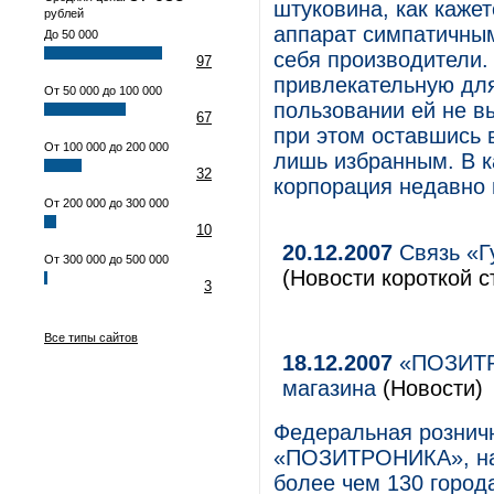
штуковина, как каже
рублей
аппарат симпатичны
До 50 000
себя производители.
97
привлекательную для
От 50 000 до 100 000
пользовании ей не в
67
при этом оставшись 
От 100 000 до 200 000
лишь избранным. В к
32
корпорация недавно
От 200 000 до 300 000
10
20.12.2007
Связь «Г
От 300 000 до 500 000
(Новости короткой с
3
Все типы сайтов
18.12.2007
«ПОЗИТРО
магазина
(Новости)
Федеральная розничн
«ПОЗИТРОНИКА», нас
более чем 130 город