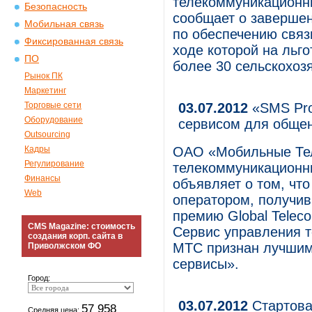
телекоммуникационны
Безопасность
сообщает о завершен
Мобильная связь
по обеспечению связ
Фиксированная связь
ходе которой на льг
ПО
более 30 сельскохоз
Рынок ПК
Маркетинг
Торговые сети
03.07.2012
«SMS Pro
Оборудование
сервисом для обще
Outsourcing
Кадры
ОАО «Мобильные Те
Регулирование
телекоммуникационны
Финансы
объявляет о том, чт
Web
оператором, получи
премию Global Teleco
CMS Magazine: стоимость
Сервис управления 
создания корп. сайта в
МТС признан лучшим
Приволжском ФО
сервисы».
Город:
03.07.2012
Стартова
57 958
Средняя цена: