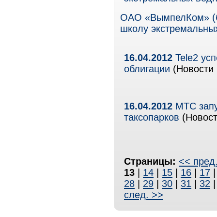
ОАО «ВымпелКом» (б
школу экстремальных
16.04.2012
Tele2 ус
облигации
(Новости 
16.04.2012
МТС запу
таксопарков
(Новост
Страницы:
<< пред
13
|
14
|
15
|
16
|
17
28
|
29
|
30
|
31
|
32
след. >>