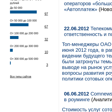
операторов «большо
рублей
До 50 000
«Автоплатеж»
(Ново
97
От 50 000 до 100 000
67
22.06.2012
Телекомм
ответственность и п
От 100 000 до 200 000
32
Топ-менеджеры ОАО 
От 200 000 до 300 000
июня 2012 года, в р
10
видении будущего те
От 300 000 до 500 000
были затронуты темы
3
выводе на рынок усл
вопросы развития р
Все типы сайтов
политики сотовых оп
06.06.2012
Comnews 
в роуминге
(Аналити
Стоимость услуг сото