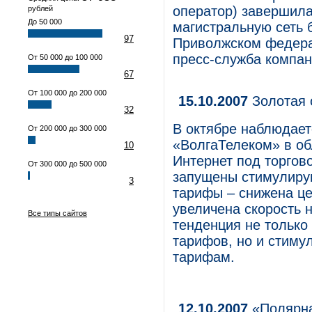
оператор) завершила
рублей
До 50 000
магистральную сеть 
97
Приволжском федера
пресс-служба компан
От 50 000 до 100 000
67
От 100 000 до 200 000
15.10.2007
Золотая 
32
В октябре наблюдае
От 200 000 до 300 000
«ВолгаТелеком» в об
10
Интернет под торгов
От 300 000 до 500 000
запущены стимулиру
3
тарифы – снижена це
увеличена скорость н
Все типы сайтов
тенденция не только
тарифов, но и стиму
тарифам.
12.10.2007
«Полярна