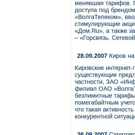
менявшая тарифов. П
доступа под брендо
«ВолгаТелеком», вв
стимулирующие акци
«Дом.Ru», а также з
– «Горсвязь. Сетево
28.09.2007
Киров на
Кировские интернет
существующие предл
частности, ЗАО «Ин
филиал ОАО «ВолгаТ
безлимитные тарифы
помегабайтным учето
что такая активност
конкурентной ситуаци
26.09.2007
Саратовс