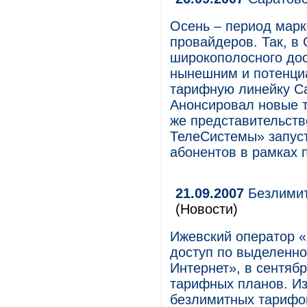
Осень – период марк
провайдеров. Так, в
широкополосного до
нынешним и потенци
тарифную линейку С
Анонсировал новые т
же представительст
ТелеСистемы» запус
абонентов в рамках 
21.09.2007
Безлимит
(Новости)
Ижевский оператор 
доступ по выделенн
Интернет», в сентяб
тарифных планов. Из
безлимитных тарифо