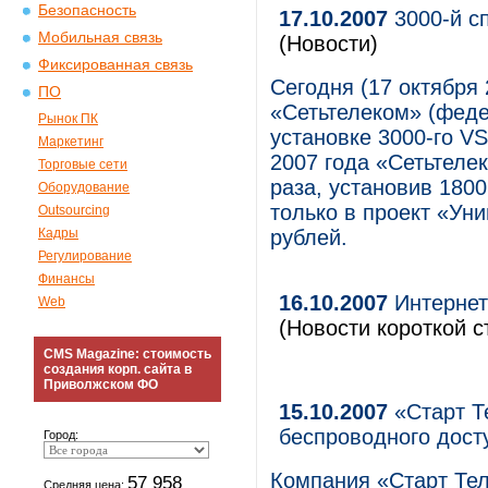
Безопасность
17.10.2007
3000-й сп
Мобильная связь
(Новости)
Фиксированная связь
Сегодня (17 октября 
ПО
«Сетьтелеком» (феде
Рынок ПК
установке 3000-го V
Маркетинг
2007 года «Сетьтеле
Торговые сети
раза, установив 180
Оборудование
только в проект «Уни
Outsourcing
Кадры
рублей.
Регулирование
Финансы
16.10.2007
Интернет
Web
(Новости короткой с
CMS Magazine: стоимость
создания корп. сайта в
Приволжском ФО
15.10.2007
«Старт Т
беспроводного дост
Город:
Компания «Старт Те
57 958
Средняя цена: