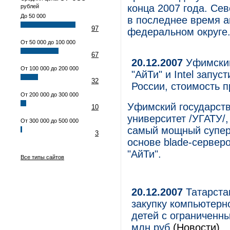
конца 2007 года. С
рублей
До 50 000
в последнее время а
97
федеральном округе
От 50 000 до 100 000
67
20.12.2007
Уфимский
От 100 000 до 200 000
"АйТи" и Intel зап
32
России, стоимость п
От 200 000 до 300 000
Уфимский государст
10
университет /УГАТУ/,
От 300 000 до 500 000
самый мощный супер
3
основе blade-сервер
"АйТи".
Все типы сайтов
20.12.2007
Татарстан
закупку компьютерн
детей с ограниченн
млн руб
(Новости)