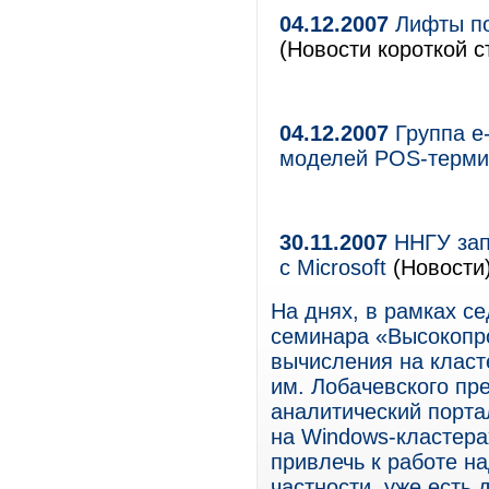
04.12.2007
Лифты по
(Новости короткой с
04.12.2007
Группа e-
моделей POS-терми
30.11.2007
ННГУ зап
с Microsoft
(Новости
На днях, в рамках с
семинара «Высокопр
вычисления на клас
им. Лобачевского п
аналитический порт
на Windows-кластер
привлечь к работе н
частности, уже есть