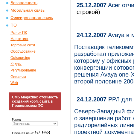
Безопасность
25.12.2007
Acer отчи
Мобильная связь
строкой)
Фиксированная связь
ПО
Рынок ПК
24.12.2007
Avaya в 
Маркетинг
Торговые сети
Поставщик телекомм
Оборудование
разработал приложе
Outsourcing
которому у офисных 
Кадры
конвергенции сотово
Регулирование
решения Avaya one-X
Финансы
второй половине 2008
Web
CMS Magazine: стоимость
24.12.2007
РРЛ для 
создания корп. сайта в
Приволжском ФО
Северо-Западный фи
о завершении работ 
Город:
радиорелейных линий
проектной документа
57 958
Средняя цена: