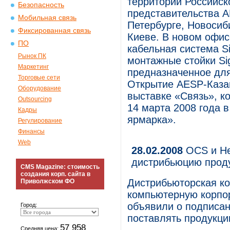
территории Российск
Безопасность
представительства A
Мобильная связь
Петербурге, Новосиб
Фиксированная связь
Киеве. В новом офис
ПО
кабельная система 
Рынок ПК
монтажные стойки Si
Маркетинг
предназначенное для
Торговые сети
Открытие AESP-Казан
Оборудование
выставке «Связь», ко
Outsourcing
14 марта 2008 года 
Кадры
ярмарка».
Регулирование
Финансы
Web
28.02.2008
OCS и He
дистрибьюцию проду
CMS Magazine: стоимость
создания корп. сайта в
Дистрибьюторская к
Приволжском ФО
компьютерную корпор
объявили о подписан
Город:
поставлять продукци
57 958
Средняя цена: