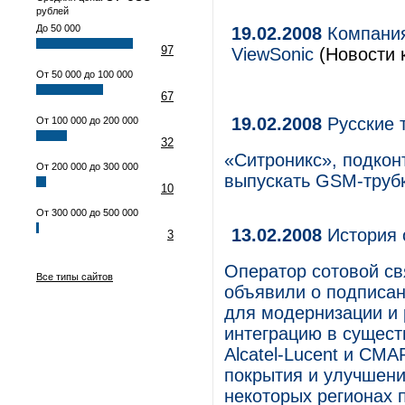
рублей
До 50 000
19.02.2008
Компания
97
ViewSonic
(Новости 
От 50 000 до 100 000
67
19.02.2008
Русские 
От 100 000 до 200 000
32
«Ситроникс», подкон
От 200 000 до 300 000
выпускать GSM-трубк
10
От 300 000 до 500 000
13.02.2008
История 
3
Оператор сотовой св
Все типы сайтов
объявили о подписан
для модернизации и 
интеграцию в сущест
Alcatel-Lucent и СМ
покрытия и улучшени
некоторых регионах 