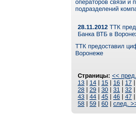
операторов связи и 
подразделений комп
28.11.2012
ТТК пред
Банка ВТБ в Вороне
ТТК предоставил циф
Воронеже
Страницы:
<< пред
13
|
14
|
15
|
16
|
17
28
|
29
|
30
|
31
|
32
43
|
44
|
45
|
46
|
47
58
|
59
|
60
|
след. >