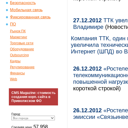
Безопасность
Мобильная связь
Фиксированная связь
27.12.2012
ТТК увел
ПО
Владимире
(Новости
Рынок ПК
Маркетинг
Компания ТТК, один 
Торговые сети
увеличила техническ
Оборудование
Интернет (ШПД) во В
Outsourcing
Кадры
Регулирование
26.12.2012
«Ростеле
Финансы
телекоммуникационн
Web
повышенной нагрузк
короткой строкой)
CMS Magazine: стоимость
создания корп. сайта в
Приволжском ФО
26.12.2012
«Ростеле
Город:
эмиссии «Связьинв
57 958
Средняя цена: