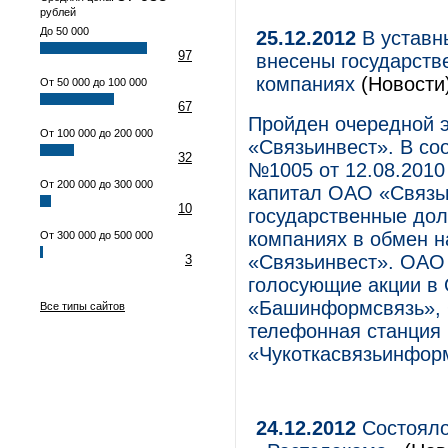
рублей
До 50 000
25.12.2012
В уставн
97
внесены государств
компаниях
(Новости
От 50 000 до 100 000
67
Пройден очередной 
От 100 000 до 200 000
«Связьинвест». В со
32
№1005 от 12.08.2010
От 200 000 до 300 000
капитал ОАО «Связь
10
государственные дол
компаниях в обмен 
От 300 000 до 500 000
«Связьинвест». ОАО 
3
голосующие акции в
«Башинформсвязь», 
Все типы сайтов
телефонная станци
«Чукоткасвязьинфор
24.12.2012
Состояло