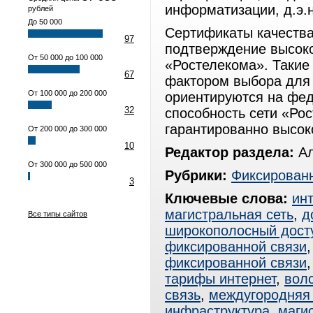
информатизации, д.э.
рублей
До 50 000
Сертификаты качества
97
подтверждение высоко
От 50 000 до 100 000
«Ростелекома». Таки
67
фактором выбора для 
От 100 000 до 200 000
ориентируются на фед
32
способность сети «Рос
гарантированно высок
От 200 000 до 300 000
10
Редактор раздела:
Ал
От 300 000 до 500 000
Рубрики:
Фиксированн
3
Ключевые слова:
ин
магистральная сеть
,
д
Все типы сайтов
широкополосный дост
фиксированной связи
фиксированной связи
тарифы интернет
,
вол
связь
,
междугородняя 
инфраструктура
,
маги