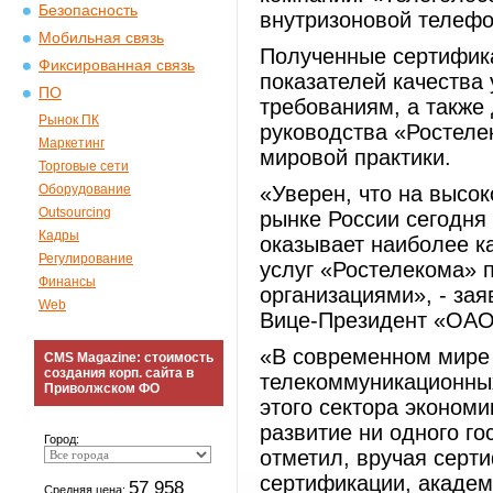
Безопасность
внутризоновой телефо
Мобильная связь
Полученные сертифик
Фиксированная связь
показателей качества
ПО
требованиям, а также
Рынок ПК
руководства «Ростеле
Маркетинг
мировой практики.
Торговые сети
Оборудование
«Уверен, что на высо
Outsourcing
рынке России сегодня
Кадры
оказывает наиболее к
Регулирование
услуг «Ростелекома»
Финансы
организациями», - за
Web
Вице-Президент «ОАО
«В современном мире 
CMS Magazine: стоимость
создания корп. сайта в
телекоммуникационных 
Приволжском ФО
этого сектора эконом
развитие ни одного гос
Город:
отметил, вручая серт
сертификации, акаде
57 958
Средняя цена: