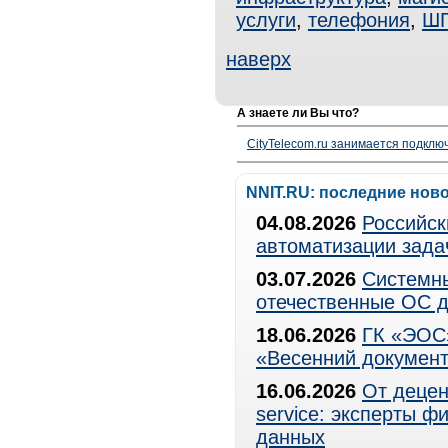
услуги
,
телефония
,
Ш
наверх
А знаете ли Вы что?
CityTelecom.ru занимается подклю
NNIT.RU: последние нов
04.08.2026
Российск
автоматизации зада
03.07.2026
Системны
отечественные ОС д
18.06.2026
ГК «ЭОС»
«Весенний документ
16.06.2026
От децен
service: эксперты 
данных